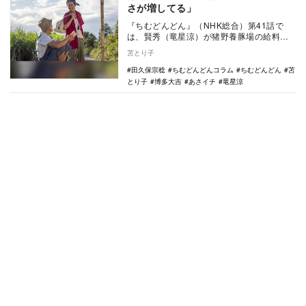
さが増してる」
『ちむどんどん』（NHK総合）第41話で
は、賢秀（竜星涼）が猪野養豚場の給料を
前借りし、新たに始めたビジネスの内容が
苫とり子
明らかになっ…
田久保宗稔
ちむどんどんコラム
ちむどんどん
苫
とり子
博多大吉
あさイチ
竜星涼