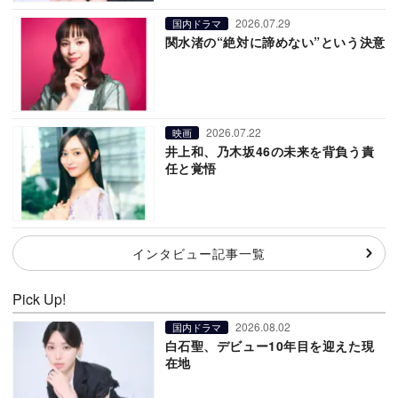
2026.07.29
国内ドラマ
関水渚の“絶対に諦めない”という決意
2026.07.22
映画
井上和、乃木坂46の未来を背負う責
任と覚悟
インタビュー記事一覧
Pick Up!
2026.08.02
国内ドラマ
白石聖、デビュー10年目を迎えた現
在地