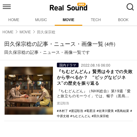
HOME
MUSIC
MOVIE
TECH
BOOK
HOME
MOVIE
田久保宗稔
田久保宗稔の記事・ニュース・画像一覧
(4件)
田久保宗稔の記事・ニュース・画像一覧です
2022.08.16 06:00
国内ドラマ
『ちむどんどん』賢秀は今までの失敗
から学べるか？ “ビッグなビジネ
ス”の歴史を振り返る
『ちむどんどん』（NHK総合）第19週「愛
と旅立ちのモーウイ」では、暢子（黒島結
菜）と和彦（宮沢氷魚）の新婚生活が始ま
渡辺彰浩
る裏で、賢…
木村了
渡辺彰浩
竜星涼
佐津川愛美
黒島結菜
中原丈雄
ちむどんどん
田久保宗稔