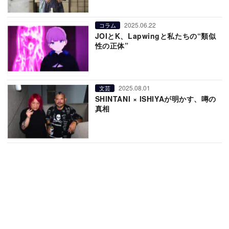
2025.06.22
コラム
JOIとK、Lapwingと私たちの“類似
性の正体”
2025.08.01
文芸
SHINTANI × ISHIYAが明かす、噂の
真相