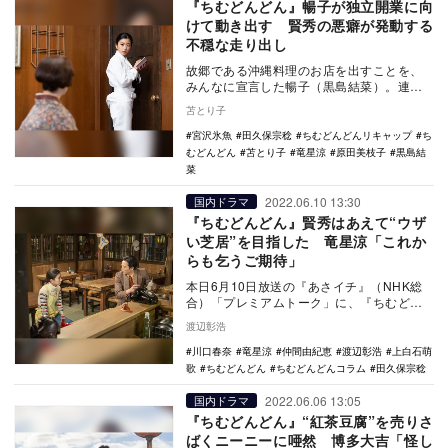
『ちむどんどん』暢子が独立開業に向
けて動き出す 賢秀の悪癖が発動する
不穏な走り出し
故郷である沖縄料理のお店を出すことを、
みんなに宣言した暢子（黒島結菜）。連続
テレビ小説『ちむどんどん』（NHK総合）
苫とり子
第19週は、…
宮沢氷魚
田久保宗稔
ちむどんどんリキャップ
ち
むどんどん
苫とり子
竜星涼
原田美枝子
黒島結
菜
2022.06.10 13:30
国内ドラマ
『ちむどんどん』賢秀はあえて“ウザ
い芝居”を目指した 竜星涼「これか
らも乞うご期待」
本日6月10日放送の『あさイチ』（NHK総
合）「プレミアムトーク」に、『ちむどん
どん』（NHK総合）でニーニーこと賢秀を
渡辺彰浩
演じる竜…
川口春奈
竜星涼
仲間由紀恵
渡辺彰浩
上白石萌
歌
ちむどんどん
ちむどんどんコラム
田久保宗稔
2022.06.06 13:05
国内ドラマ
『ちむどんどん』“紅茶豆腐”を売りさ
ばくニーニーに唖然 博多大吉「怪し