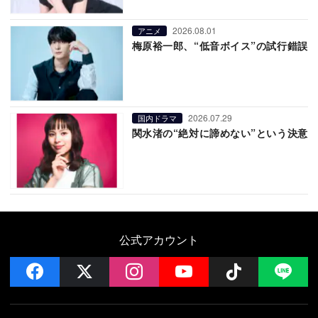
2026.08.01
アニメ
梅原裕一郎、“低音ボイス”の試行錯誤
2026.07.29
国内ドラマ
関水渚の“絶対に諦めない”という決意
公式アカウント
facebook
x
instagram
YouTube
Follow on 
LI