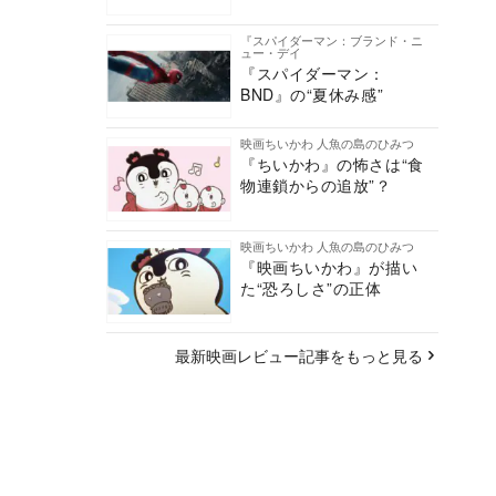
『スパイダーマン：ブランド・ニ
ュー・デイ
『スパイダーマン：
BND』の“夏休み感”
映画ちいかわ 人魚の島のひみつ
『ちいかわ』の怖さは“食
物連鎖からの追放”？
映画ちいかわ 人魚の島のひみつ
『映画ちいかわ』が描い
た“恐ろしさ”の正体
最新映画レビュー記事をもっと見る