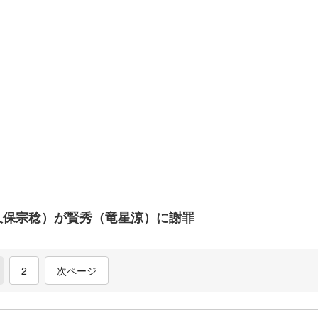
久保宗稔）が賢秀（竜星涼）に謝罪
current)
2
次ページ