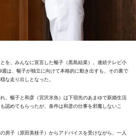
とを、みんなに宣言した暢子（黒島結菜）。連続テレビ小
19週は、暢子が独立に向けて本格的に動き出すも、その裏で
不穏な走り出しとなった。
れ、暢子と和彦（宮沢氷魚）は下宿先のあまゆで新婚生活
業も認めてもらったが、条件は和彦の仕事を邪魔しないこ
の房子（原田美枝子）からアドバイスを受けながら、一人