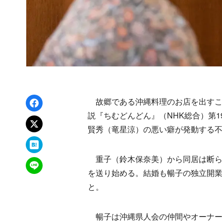
Facebookでシェア
故郷である沖縄料理のお店を出すこ
説『ちむどんどん』（NHK総合）第
xでポスト
賢秀（竜星涼）の悪い癖が発動する
はてなブックマーク
重子（鈴木保奈美）から同居は断ら
LINEで送る
を送り始める。結婚も暢子の独立開
と。
暢子は沖縄県人会の仲間やオーナー