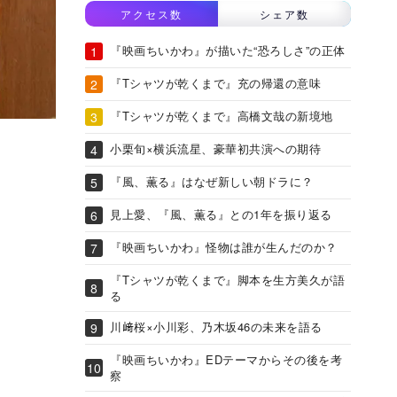
アクセス数
シェア数
『映画ちいかわ』が描いた“恐ろしさ”の正体
『Tシャツが乾くまで』充の帰還の意味
『Tシャツが乾くまで』高橋文哉の新境地
小栗旬×横浜流星、豪華初共演への期待
『風、薫る』はなぜ新しい朝ドラに？
見上愛、『風、薫る』との1年を振り返る
『映画ちいかわ』怪物は誰が生んだのか？
『Tシャツが乾くまで』脚本を生方美久が語
る
川﨑桜×小川彩、乃木坂46の未来を語る
『映画ちいかわ』EDテーマからその後を考
察