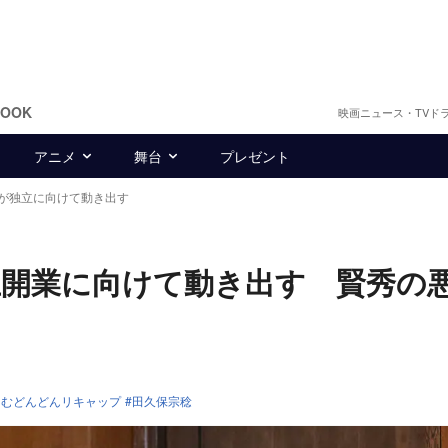
BOOK
映画ニュース・TVド
アニメ
舞台
プレゼント
が独立に向けて動き出す
開業に向けて動き出す 賢秀の
ちむどんどんリキャップ
田久保宗稔