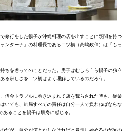
で修行をした暢子が沖縄料理の店を出すことに疑問を持つ
フォンターナ」の料理長である二ツ橋（高嶋政伸）は「もっ
持ちを慮ってのことだった。房子はむしろ自ら暢子の独立
にある寂しさを二ツ橋はよく理解しているのだろう。
、借金トラブルに巻き込まれて店を荒らされた時も、従業
間はいても、結局すべての責任は自分一人で負わねばならな
在であることを暢子は肌身に感じる。
のだが、自分が何とかしなければと暴走し始めるのが兄の