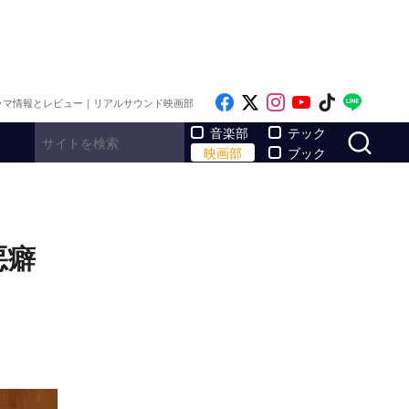
Like on Facebook
Follow on x
Follow on Inst
Follow on Y
Follow on
Follo
ラマ情報とレビュー｜リアルサウンド映画部
サ
音楽部
テック
映画部
ブック
悪癖