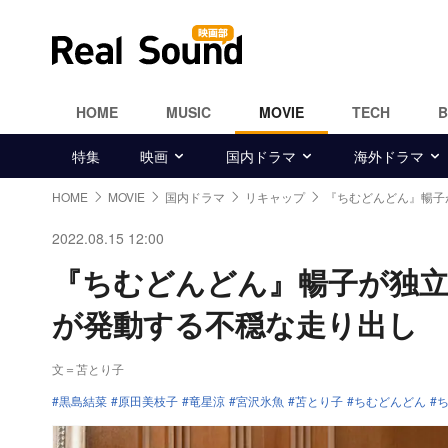
HOME
MUSIC
MOVIE
TECH
特集
映画
国内ドラマ
海外ドラマ
HOME
MOVIE
国内ドラマ
リキャップ
『ちむどんどん』暢子
2022.08.15 12:00
『ちむどんどん』暢子が独立
が発動する不穏な走り出し
文＝苫とり子
黒島結菜
原田美枝子
竜星涼
宮沢氷魚
苫とり子
ちむどんどん