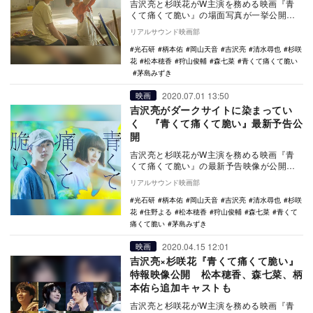
吉沢亮と杉咲花がW主演を務める映画『青
くて痛くて脆い』の場面写真が一挙公開さ
れた。 本作は、住野よるの同名小説を映
リアルサウンド映画部
画化する青…
光石研
柄本佑
岡山天音
吉沢亮
清水尋也
杉咲
花
松本穂香
狩山俊輔
森七菜
青くて痛くて脆い
茅島みずき
2020.07.01 13:50
映画
吉沢亮がダークサイトに染まってい
く 『青くて痛くて脆い』最新予告公
開
吉沢亮と杉咲花がW主演を務める映画『青
くて痛くて脆い』の最新予告映像が公開さ
れた。 本作は、住野よるの同名小説を映
リアルサウンド映画部
画化する青…
光石研
柄本佑
岡山天音
吉沢亮
清水尋也
杉咲
花
住野よる
松本穂香
狩山俊輔
森七菜
青くて
痛くて脆い
茅島みずき
2020.04.15 12:01
映画
吉沢亮×杉咲花『青くて痛くて脆い』
特報映像公開 松本穂香、森七菜、柄
本佑ら追加キャストも
吉沢亮と杉咲花がW主演を務める映画『青