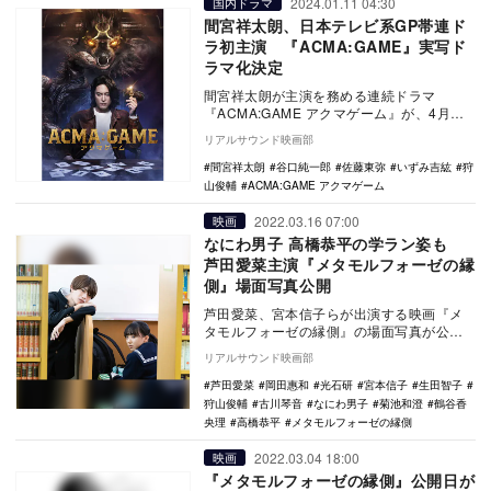
2024.01.11 04:30
国内ドラマ
間宮祥太朗、日本テレビ系GP帯連ド
ラ初主演 『ACMA:GAME』実写ド
ラマ化決定
間宮祥太朗が主演を務める連続ドラマ
『ACMA:GAME アクマゲーム』が、4月期
の日本テレビ系日曜ドラマ枠で放送される
リアルサウンド映画部
ことが決定…
間宮祥太朗
谷口純一郎
佐藤東弥
いずみ吉紘
狩
山俊輔
ACMA:GAME アクマゲーム
2022.03.16 07:00
映画
なにわ男子 高橋恭平の学ラン姿も
芦田愛菜主演『メタモルフォーゼの縁
側』場面写真公開
芦田愛菜、宮本信子らが出演する映画『メ
タモルフォーゼの縁側』の場面写真が公開
された。 「このマンガがすごい！」「文
リアルサウンド映画部
化庁メディ…
芦田愛菜
岡田惠和
光石研
宮本信子
生田智子
狩山俊輔
古川琴音
なにわ男子
菊池和澄
鶴谷香
央理
高橋恭平
メタモルフォーゼの縁側
2022.03.04 18:00
映画
『メタモルフォーゼの縁側』公開日が