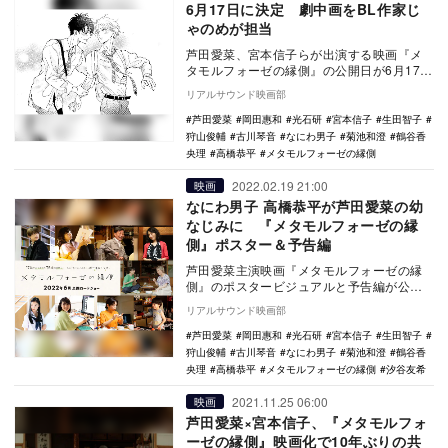
6月17日に決定 劇中画をBL作家じ
ゃのめが担当
芦田愛菜、宮本信子らが出演する映画『メ
タモルフォーゼの縁側』の公開日が6月17日
に決定。劇中画をBL作家のじゃのめが担当
リアルサウンド映画部
すること…
芦田愛菜
岡田惠和
光石研
宮本信子
生田智子
狩山俊輔
古川琴音
なにわ男子
菊池和澄
鶴谷香
央理
高橋恭平
メタモルフォーゼの縁側
2022.02.19 21:00
映画
なにわ男子 高橋恭平が芦田愛菜の幼
なじみに 『メタモルフォーゼの縁
側』ポスター＆予告編
芦田愛菜主演映画『メタモルフォーゼの縁
側』のポスタービジュアルと予告編が公開
され、あわせて追加キャストが発表され
リアルサウンド映画部
た。 「…
芦田愛菜
岡田惠和
光石研
宮本信子
生田智子
狩山俊輔
古川琴音
なにわ男子
菊池和澄
鶴谷香
央理
高橋恭平
メタモルフォーゼの縁側
汐谷友希
2021.11.25 06:00
映画
芦田愛菜×宮本信子、『メタモルフォ
ーゼの縁側』映画化で10年ぶりの共