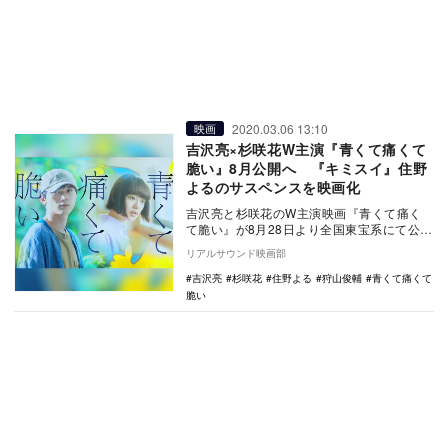
2020.03.06 13:10
映画
吉沢亮×杉咲花W主演『青くて痛くて
脆い』8月公開へ 『キミスイ』住野
よるのサスペンスを映画化
吉沢亮と杉咲花のW主演映画『青くて痛く
て脆い』が8月28日より全国東宝系にて公開
されることが決定した。 本作は、…
リアルサウンド映画部
吉沢亮
杉咲花
住野よる
狩山俊輔
青くて痛くて
脆い