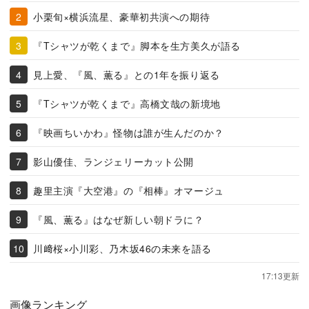
小栗旬×横浜流星、豪華初共演への期待
『Tシャツが乾くまで』脚本を生方美久が語る
見上愛、『風、薫る』との1年を振り返る
『Tシャツが乾くまで』高橋文哉の新境地
『映画ちいかわ』怪物は誰が生んだのか？
影山優佳、ランジェリーカット公開
趣里主演『大空港』の『相棒』オマージュ
『風、薫る』はなぜ新しい朝ドラに？
川﨑桜×小川彩、乃木坂46の未来を語る
17:13更新
画像ランキング