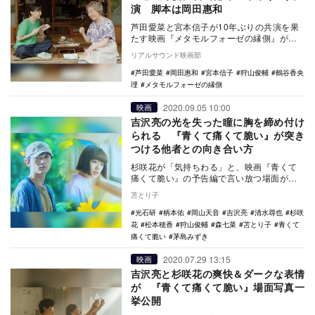
演 脚本は岡田惠和
芦田愛菜と宮本信子が10年ぶりの共演を果
たす映画『メタモルフォーゼの縁側』が
2022年に公開されることが決定した。 …
リアルサウンド映画部
芦田愛菜
岡田惠和
宮本信子
狩山俊輔
鶴谷香央
理
メタモルフォーゼの縁側
2020.09.05 10:00
映画
吉沢亮の光を失った瞳に胸を締め付け
られる 『青くて痛くて脆い』が突き
つける他者との向き合い方
杉咲花が「気持ちわる」と、映画『青くて
痛くて脆い』の予告編で言い放つ場面が気
にかかっていた。杉咲と共にW主演を務め
苫とり子
た吉沢亮が「本…
光石研
柄本佑
岡山天音
吉沢亮
清水尋也
杉咲
花
松本穂香
狩山俊輔
森七菜
苫とり子
青くて
痛くて脆い
茅島みずき
2020.07.29 13:15
映画
吉沢亮と杉咲花の爽快＆ダークな表情
が 『青くて痛くて脆い』場面写真一
挙公開