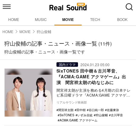
HOME
MUSIC
MOVIE
TECH
BOOK
HOME
MOVIE
狩山俊輔
狩山俊輔の記事・ニュース・画像一覧
(11件)
狩山俊輔の記事・ニュース・画像一覧です
2024.01.23 05:00
国内ドラマ
SixTONES 田中樹＆古川琴音、
『ACMA:GAME アクマゲーム』出
演 間宮祥太朗の幼なじみに
間宮祥太朗が主演を務める4月期の日本テレ
ビ系日曜ドラマ『ACMA:GAME アクマゲー
ム』の新キャストとして、SixTONESの…
リアルサウンド映画部
間宮祥太朗
田中樹
谷口純一郎
佐藤東弥
SixTONES
いずみ吉紘
狩山俊輔
古川琴音
ACMA:GAME アクマゲーム