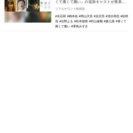
くて痛くて脆い』の追加キャストが発表さ
れ、特報映像とポスタービジュアルが公開
リアルサウンド映画部
された。 …
光石研
柄本佑
岡山天音
吉沢亮
清水尋也
杉咲
花
住野よる
松本穂香
狩山俊輔
森七菜
青くて
痛くて脆い
茅島みずき