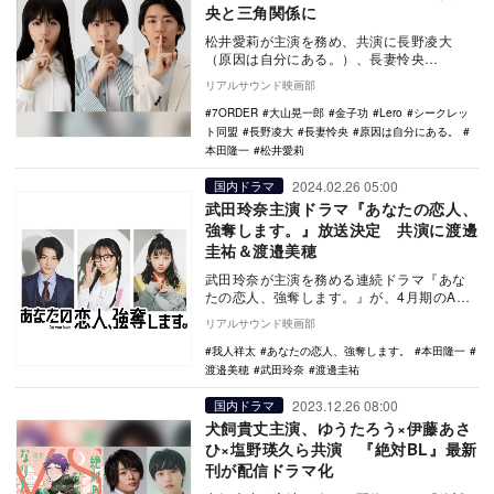
央と三角関係に
松井愛莉が主演を務め、共演に長野凌大
（原因は自分にある。）、長妻怜央
（7ORDER）を迎えた連続ドラマ『シーク
リアルサウンド映画部
レット同盟』が、4…
7ORDER
大山晃一郎
金子功
Lero
シークレッ
ト同盟
長野凌大
長妻怜央
原因は自分にある。
本田隆一
松井愛莉
2024.02.26 05:00
国内ドラマ
武田玲奈主演ドラマ『あなたの恋人、
強奪します。』放送決定 共演に渡邊
圭祐＆渡邉美穂
武田玲奈が主演を務める連続ドラマ『あな
たの恋人、強奪します。』が、4月期のABC
テレビ・テレビ朝日系ドラマL枠で放送され
リアルサウンド映画部
ることが…
我人祥太
あなたの恋人、強奪します。
本田隆一
渡邉美穂
武田玲奈
渡邊圭祐
2023.12.26 08:00
国内ドラマ
犬飼貴丈主演、ゆうたろう×伊藤あさ
ひ×塩野瑛久ら共演 『絶対BL』最新
刊が配信ドラマ化