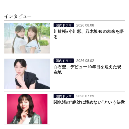
インタビュー
2026.08.08
国内ドラマ
川﨑桜×小川彩、乃木坂46の未来を語
る
2026.08.02
国内ドラマ
白石聖、デビュー10年目を迎えた現
在地
2026.07.29
国内ドラマ
関水渚の“絶対に諦めない”という決意