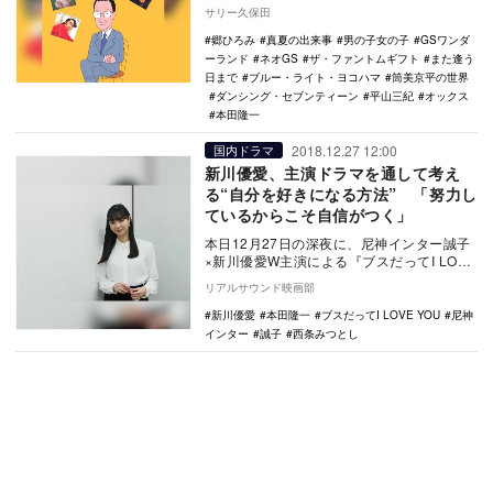
ルがコンプリートに紹介されているデータ
サリー久保田
ブック…
郷ひろみ
真夏の出来事
男の子女の子
GSワンダ
ーランド
ネオGS
ザ・ファントムギフト
また逢う
日まで
ブルー・ライト・ヨコハマ
筒美京平の世界
ダンシング・セブンティーン
平山三紀
オックス
本田隆一
2018.12.27 12:00
国内ドラマ
新川優愛、主演ドラマを通して考え
る“自分を好きになる方法” 「努力し
ているからこそ自信がつく」
本日12月27日の深夜に、尼神インター誠子
×新川優愛W主演による『ブスだってI LOVE
YOU』（テレビ朝日系）が放送される。…
リアルサウンド映画部
新川優愛
本田隆一
ブスだってI LOVE YOU
尼神
インター
誠子
西条みつとし