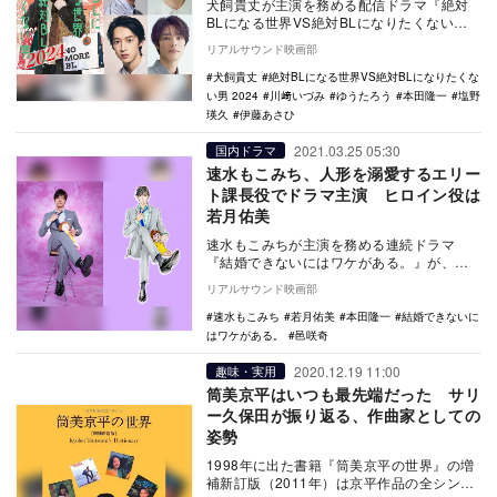
犬飼貴丈が主演を務める配信ドラマ『絶対
BLになる世界VS絶対BLになりたくない男
2024』がNTTドコモ・スタジオ＆ライブに
リアルサウンド映画部
て…
犬飼貴丈
絶対BLになる世界VS絶対BLになりたくな
い男 2024
川﨑いづみ
ゆうたろう
本田隆一
塩野
瑛久
伊藤あさひ
2021.03.25 05:30
国内ドラマ
速水もこみち、人形を溺愛するエリー
ト課長役でドラマ主演 ヒロイン役は
若月佑美
速水もこみちが主演を務める連続ドラマ
『結婚できないにはワケがある。』が、
ABCテレビにて4月18日より、テレビ神奈
リアルサウンド映画部
川にて4月20…
速水もこみち
若月佑美
本田隆一
結婚できないに
はワケがある。
邑咲奇
2020.12.19 11:00
趣味・実用
筒美京平はいつも最先端だった サリ
ー久保田が振り返る、作曲家としての
姿勢
1998年に出た書籍『筒美京平の世界』の増
補新訂版（2011年）は京平作品の全シング