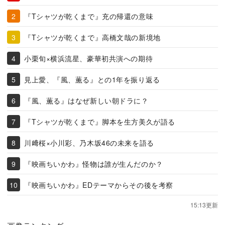
『Tシャツが乾くまで』充の帰還の意味
『Tシャツが乾くまで』高橋文哉の新境地
小栗旬×横浜流星、豪華初共演への期待
見上愛、『風、薫る』との1年を振り返る
『風、薫る』はなぜ新しい朝ドラに？
『Tシャツが乾くまで』脚本を生方美久が語る
川﨑桜×小川彩、乃木坂46の未来を語る
『映画ちいかわ』怪物は誰が生んだのか？
『映画ちいかわ』EDテーマからその後を考察
15:13更新