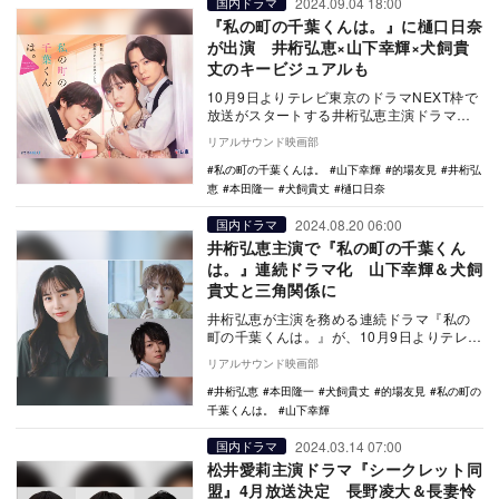
2024.09.04 18:00
国内ドラマ
『私の町の千葉くんは。』に樋口日奈
が出演 井桁弘恵×山下幸輝×犬飼貴
丈のキービジュアルも
10月9日よりテレビ東京のドラマNEXT枠で
放送がスタートする井桁弘恵主演ドラマ
『私の町の千葉くんは。』のメインビジュ
リアルサウンド映画部
アルが公開…
私の町の千葉くんは。
山下幸輝
的場友見
井桁弘
恵
本田隆一
犬飼貴丈
樋口日奈
2024.08.20 06:00
国内ドラマ
井桁弘恵主演で『私の町の千葉くん
は。』連続ドラマ化 山下幸輝＆犬飼
貴丈と三角関係に
井桁弘恵が主演を務める連続ドラマ『私の
町の千葉くんは。』が、10月9日よりテレビ
東京のドラマNEXT枠で放送されることが決
リアルサウンド映画部
定した…
井桁弘恵
本田隆一
犬飼貴丈
的場友見
私の町の
千葉くんは。
山下幸輝
2024.03.14 07:00
国内ドラマ
松井愛莉主演ドラマ『シークレット同
盟』4月放送決定 長野凌大＆長妻怜