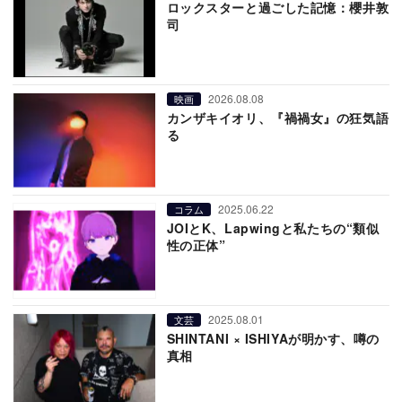
ロックスターと過ごした記憶：櫻井敦
司
2026.08.08
映画
カンザキイオリ、『禍禍女』の狂気語
る
2025.06.22
コラム
JOIとK、Lapwingと私たちの“類似
性の正体”
2025.08.01
文芸
SHINTANI × ISHIYAが明かす、噂の
真相