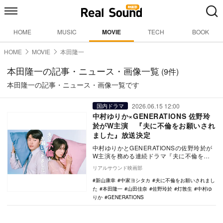
HOME
MUSIC
MOVIE
TECH
BOOK
HOME
MOVIE
本田隆一
本田隆一の記事・ニュース・画像一覧
(9件)
本田隆一の記事・ニュース・画像一覧です
2026.06.15 12:00
国内ドラマ
中村ゆりか×GENERATIONS 佐野玲
於がW主演 『夫に不倫をお願いされ
ました』放送決定
中村ゆりかとGENERATIONSの佐野玲於が
W主演を務める連続ドラマ『夫に不倫をお
願いされました』が、7月9日よりテレビ大
リアルサウンド映画部
阪ほ…
新山康幸
中家ヨシタカ
夫に不倫をお願いされまし
た
本田隆一
山田佳奈
佐野玲於
灯敦生
中村ゆ
りか
GENERATIONS