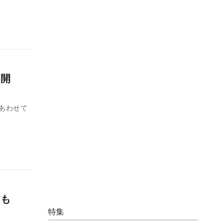
真公開
、あわせて
表情も
特集