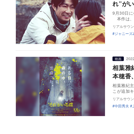
れ”が
9月30日
本作は、
リアルサウン
ジャニーズJr
2022
映画
相葉雅
本穂香
相葉雅紀主
こが追加
リアルサウン
中田秀夫