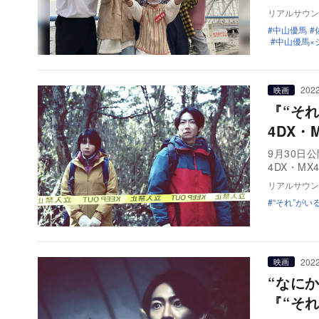
リアルサウン
中山優馬
中山優馬×ジ
2022
映画
『“そ
4DX・
9月30日
4DX・M
リアルサウン
“それ”がい
2022
映画
“なに
『“そ