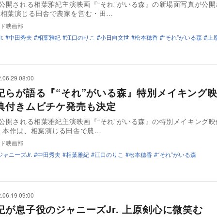
に公開される相葉雅紀主演映画『“それ”がいる森』の新場面写真が公
相葉演じる田舎で農家を営む・田…
ド映画部
.
中田秀夫
相葉雅紀
江口のりこ
小日向文世
松本穂香
“それ”がいる森
上
.06.29 08:00
紀らが語る『“それ”がいる森』特別メイキング
典付きムビチケ発売も決定
に公開される相葉雅紀主演映画『“それ”がいる森』の特別メイキング
された。 本作は、相葉演じる田舎で農…
ド映画部
ジャニーズJr.
中田秀夫
相葉雅紀
江口のりこ
松本穂香
“それ”がいる森
.06.19 09:00
紀が息子役のジャニーズJr. 上原剣心に微笑む 