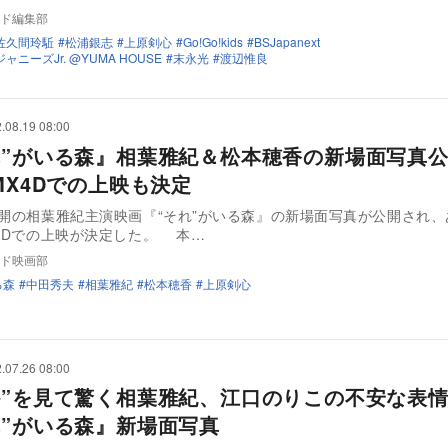
ド編集部
佐久間玲駈
松浦銀志
上原剣心
Go!Go!kids
BSJapanext
ャニーズJr. @YUMA HOUSE
末永光
渡辺惟良
.08.19 08:00
れ”がいる森』相葉雅紀＆松本穂香の新場面写
MX4Dでの上映も決定
公開の相葉雅紀主演映画『“それ”がいる森』の新場面写真が公開され
X4Dでの上映が決定した。 本…
ド映画部
る森
中田秀夫
相葉雅紀
松本穂香
上原剣心
.07.26 08:00
か”を見て驚く相葉雅紀、江口のりこの不安な
れ”がいる森』新場面写真