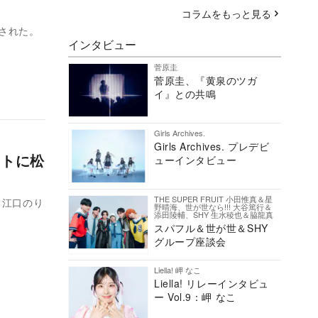
コラムをもっと見る
開された。
インタビュー
菅原圭
菅原圭、『黄泉のツガ
イ』との共鳴
Girls Archives.
Girls Archives. プレデビ
ストに松
ューインタビュー
THE SUPER FRUIT 小田惟真＆星
、江口のり
野晴海、世が世なら!!! 大谷篤行＆
添田陵輔、SHY 生水稜也＆脇龍真
スパフル＆世が世＆SHY
グループ座談会
Liella! 岬 なこ
Liella! リレーインタビュ
ー Vol.9：岬 なこ