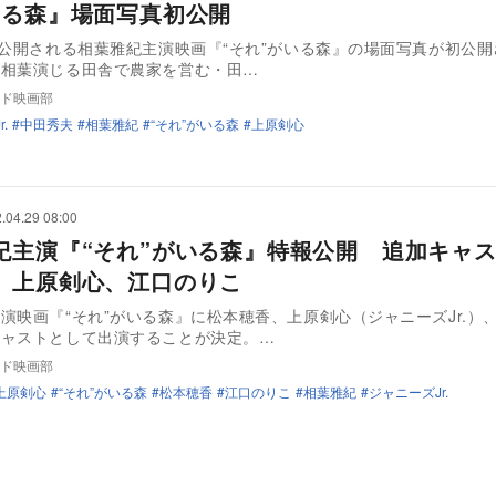
いる森』場面写真初公開
に公開される相葉雅紀主演映画『“それ”がいる森』の場面写真が初公
相葉演じる田舎で農家を営む・田…
ド映画部
.
中田秀夫
相葉雅紀
“それ”がいる森
上原剣心
.04.29 08:00
紀主演『“それ”がいる森』特報公開 追加キャ
、上原剣心、江口のりこ
演映画『“それ”がいる森』に松本穂香、上原剣心（ジャニーズJr.）
キャストとして出演することが決定。…
ド映画部
上原剣心
“それ”がいる森
松本穂香
江口のりこ
相葉雅紀
ジャニーズJr.