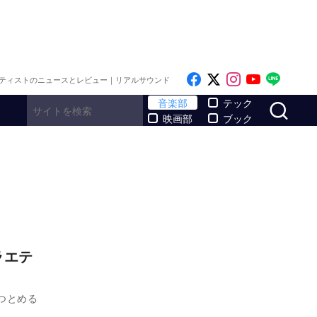
Like on Facebook
Follow on x
Follow on I
Follow o
Follo
ティストのニュースとレビュー｜リアルサウンド
サ
音楽部
テック
映画部
ブック
ラエテ
をつとめる