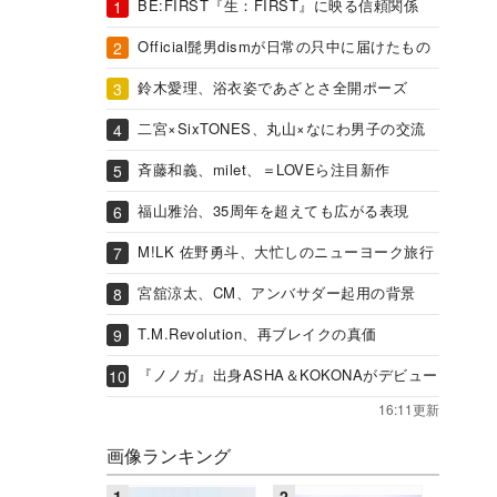
BE:FIRST『生：FIRST』に映る信頼関係
Official髭男dismが日常の只中に届けたもの
鈴木愛理、浴衣姿であざとさ全開ポーズ
二宮×SixTONES、丸山×なにわ男子の交流
斉藤和義、milet、＝LOVEら注目新作
福山雅治、35周年を超えても広がる表現
M!LK 佐野勇斗、大忙しのニューヨーク旅行
宮舘涼太、CM、アンバサダー起用の背景
T.M.Revolution、再ブレイクの真価
『ノノガ』出身ASHA＆KOKONAがデビュー
16:11更新
画像ランキング