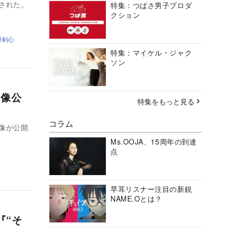
開された。
特集：つばさ男子プロダ
クション
原剣心
特集：マイケル・ジャク
ソン
映像公
特集をもっと見る
コラム
映像が公開
Ms.OOJA、15周年の到達
点
早耳リスナー注目の新鋭
NAME.Oとは？
『“そ