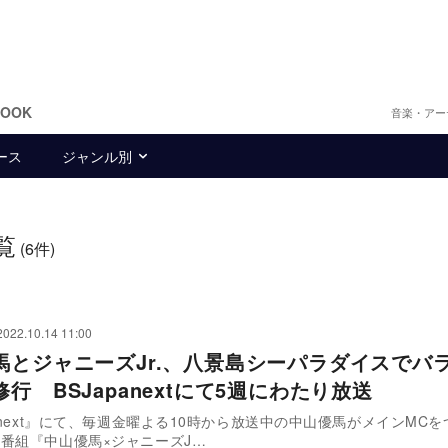
BOOK
音楽・アー
ース
ジャンル別
覧
(6件)
2022.10.14 11:00
馬とジャニーズJr.、八景島シーパラダイスでバ
行 BSJapanextにて5週にわたり放送
panext』にて、毎週金曜よる10時から放送中の中山優馬がメインMC
番組『中山優馬×ジャニーズJ…