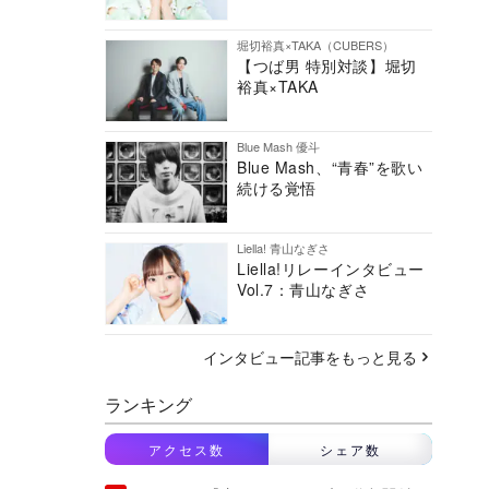
堀切裕真×TAKA（CUBERS）
【つば男 特別対談】堀切
裕真×TAKA
Blue Mash 優斗
Blue Mash、“青春”を歌い
続ける覚悟
Liella! 青山なぎさ
Liella!リレーインタビュー
Vol.7：青山なぎさ
インタビュー記事をもっと見る
ランキング
アクセス数
シェア数