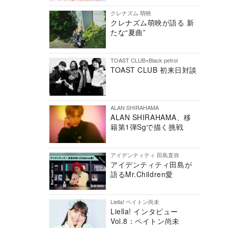
クレナズム 萌映
クレナズム萌映が語る 新
たな“夏曲”
TOAST CLUB×Black petrol
TOAST CLUB 初来日対談
ALAN SHIRAHAMA
ALAN SHIRAHAMA、移
籍第1弾Sgで描く挑戦
アイデンティティ 田島直弥
アイデンティティ田島が
語るMr.Children愛
Liella! ペイトン尚未
Liella! インタビュー
Vol.8：ペイトン尚未