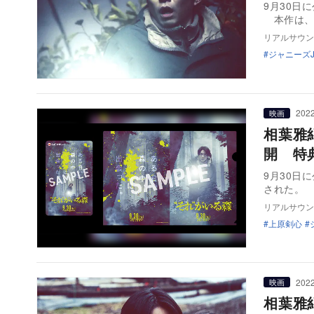
9月30日
本作は、
リアルサウン
ジャニーズJr
2022
映画
相葉雅
開 特
9月30日
リアルサウン
上原剣心
2022
映画
相葉雅