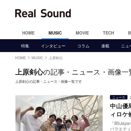
HOME
MUSIC
MOVIE
TECH
特集
インタビュー
コラム
連載
ニュ
HOME
MUSIC
上原剣心
の記事・ニュース・画像一
上原剣心
上原剣心の記事・ニュース・画像一覧です
ニュース
中山優
ィロケ修
『BSJa
バラエティ