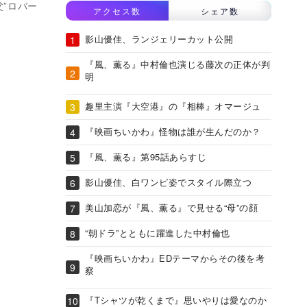
父”ロバー
アクセス数
シェア数
影山優佳、ランジェリーカット公開
『風、薫る』中村倫也演じる藤次の正体が判
明
趣里主演『大空港』の『相棒』オマージュ
『映画ちいかわ』怪物は誰が生んだのか？
『風、薫る』第95話あらすじ
影山優佳、白ワンピ姿でスタイル際立つ
美山加恋が『風、薫る』で見せる“母”の顔
“朝ドラ”とともに躍進した中村倫也
『映画ちいかわ』EDテーマからその後を考
察
『Tシャツが乾くまで』思いやりは愛なのか