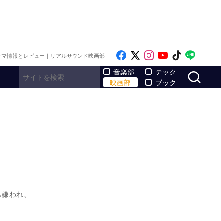
Like on Facebook
Follow on x
Follow on Inst
Follow on Y
Follow on
Follo
ラマ情報とレビュー｜リアルサウンド映画部
サ
音楽部
テック
映画部
ブック
も嫌われ、