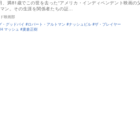
11月、満81歳でこの世を去った“アメリカ・インディペンデント映画の
トマン。その生涯を関係者たちの証…
ド映画部
グ・グッドバイ
ロバート・アルトマン
ナッシュビル
ザ・プレイヤー
H マッシュ
麦倉正樹