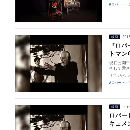
ロバート・
2015
映画
『ロバ
トマン
現在公開
そして愛
リアルサウン
ロバート・
2015
映画
ロバー
キュメ