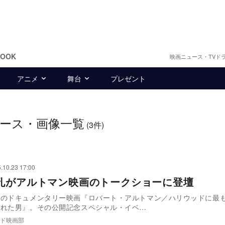
BOOK
映画ニュース・TVド
アニメ
舞台
プレゼント
ース・画像一覧
(3件)
.10.23 17:00
孔がアルトマン映画のトークショーに登壇
中のドキュメンタリー映画『ロバート・アルトマン／ハリウッドに最
された男』。その公開記念スペシャル・イベ…
ド映画部