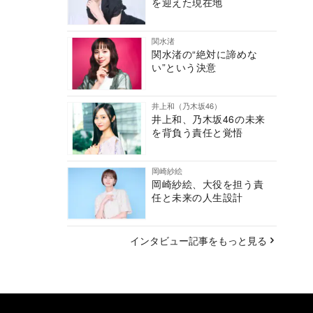
を迎えた現在地
関水渚
関水渚の“絶対に諦めな
い”という決意
井上和（乃木坂46）
井上和、乃木坂46の未来
を背負う責任と覚悟
岡崎紗絵
岡崎紗絵、大役を担う責
任と未来の人生設計
インタビュー記事をもっと見る