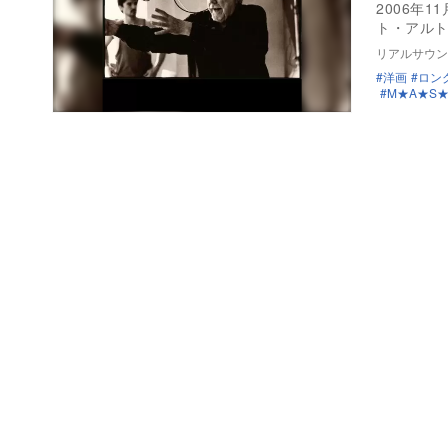
2006年
ト・アル
リアルサウン
洋画
ロン
M★A★S★