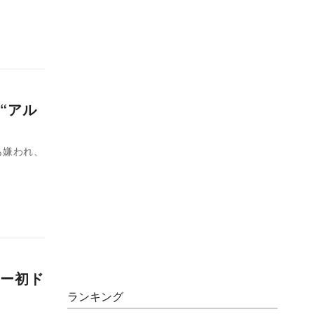
“アル
も嫌われ、
ー初ド
ランキング