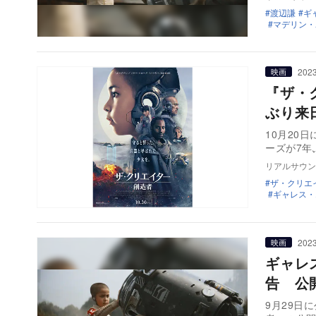
渡辺謙
ギ
マデリン・
2023
映画
『ザ・
ぶり来
10月20
ーズが7年
リアルサウン
ザ・クリエ
ギャレス・
2023
映画
ギャレ
告 公
9月29日