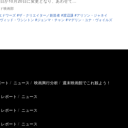
日が10月20日に変更となり、あわせて…
ド映画部
エドワーズ
ザ・クリエイター／創造者
渡辺謙
アリソン・ジャネイ
ヴィッド・ワシントン
ジェンマ・チャン
マデリン・ユナ・ヴォイルズ
ポート
ニュース
映画興行分析
週末映画館でこれ観よう！
レポート
ニュース
レポート
ニュース
レポート
ニュース