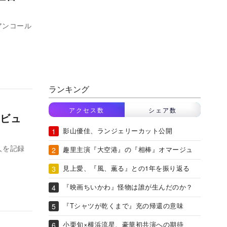
のアンコール
ランキング
アクセス数
シェア数
ビュ
影山優佳、ランジェリーカット公開
人を記録
趣里主演『大空港』の『相棒』オマージュ
見上愛、『風、薫る』との1年を振り返る
『映画ちいかわ』怪物は誰が生んだのか？
『Tシャツが乾くまで』充の帰還の意味
小栗旬×横浜流星、豪華初共演への期待