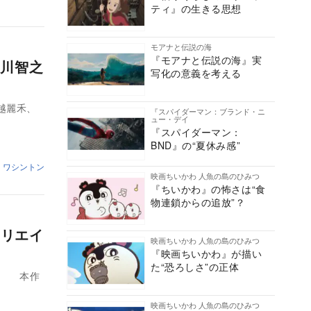
ティ』の生きる思想
モアナと伝説の海
『モアナと伝説の海』実
川智之
写化の意義を考える
越麗禾、
『スパイダーマン：ブランド・ニ
ュー・デイ
『スパイダーマン：
BND』の“夏休み感”
・ワシントン
映画ちいかわ 人魚の島のひみつ
『ちいかわ』の怖さは“食
物連鎖からの追放”？
クリエイ
映画ちいかわ 人魚の島のひみつ
『映画ちいかわ』が描い
た“恐ろしさ”の正体
た。 本作
映画ちいかわ 人魚の島のひみつ