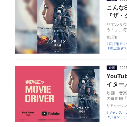
こんな
『ザ・
リアルサ
う！」。
宮川翔
宮川翔
ジ
渡辺謙
マ
2023
映画
YouT
イター
映画・音楽
の最新回
リアルサウン
ギャレス・
ジョン・デ