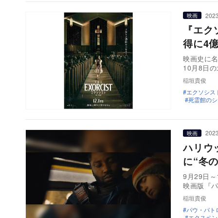
2023
映画
『エク
得に4
映画史に名
10月8日
稲垣貴俊
エクソシス
死霊館のシ
2023
映画
ハリウ
に“冬
9月29日
映画版『パ
稲垣貴俊
パウ・パト
エクスペン