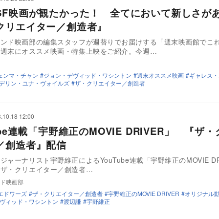
SF映画が観たかった！ 全てにおいて新しさが
クリエイター／創造者』
ウンド映画部の編集スタッフが週替りでお届けする「週末映画館でこ
毎週末にオススメ映画・特集上映をご紹介。今週…
ェンマ・チャン
ジョン・デヴィッド・ワシントン
週末オススメ映画
ギャレス・
デリン・ユナ・ヴォイルズ
ザ・クリエイター／創造者
.10.18 12:00
ube連載「宇野維正のMOVIE DRIVER」 『ザ
／創造者』配信
ジャーナリスト宇野維正によるYouTube連載「宇野維正のMOVIE DR
『ザ・クリエイター／創造者…
ド映画部
エドワーズ
ザ・クリエイター／創造者
宇野維正のMOVIE DRIVER
オリジナル
ヴィッド・ワシントン
渡辺謙
宇野維正