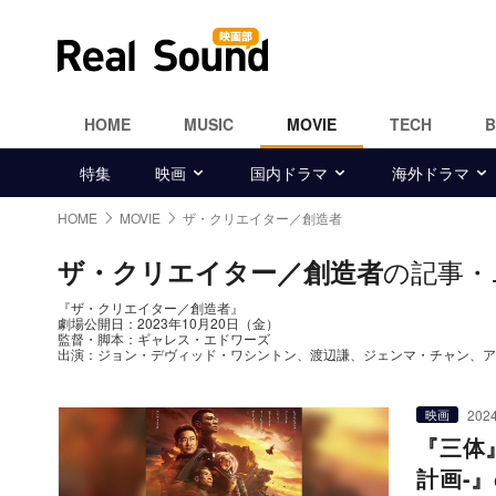
HOME
MUSIC
MOVIE
TECH
特集
映画
国内ドラマ
海外ドラマ
HOME
MOVIE
ザ・クリエイター／創造者
の記事・
ザ・クリエイター／創造者
『ザ・クリエイター／創造者』
劇場公開日：2023年10月20日（金）
監督・脚本：ギャレス・エドワーズ
出演：ジョン・デヴィッド・ワシントン、渡辺謙、ジェンマ・チャン、ア
2024
映画
『三体
計画-