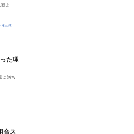
れ観よ
一
三体
った理
素に満ち
組合ス