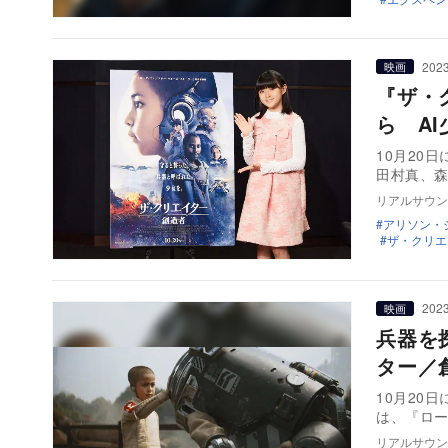
2023
映画
『ザ・
ら A
10月20
田村真、
リアルサウン
アリソン・
ザ・クリエ
2023
映画
兵器を
ター／
10月20
は、『ロ
リアルサウン