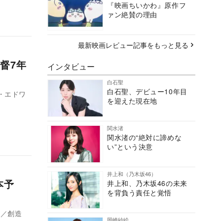
『映画ちいかわ』原作フ
ァン絶賛の理由
最新映画レビュー記事をもっと見る
督7年
インタビュー
白石聖
白石聖、デビュー10年目
・エドワ
を迎えた現在地
関水渚
関水渚の“絶対に諦めな
い”という決意
井上和（乃木坂46）
本予
井上和、乃木坂46の未来
を背負う責任と覚悟
ー／創造
岡崎紗絵