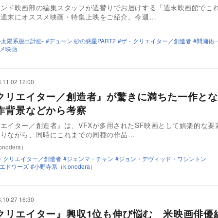
ウンド映画部の編集スタッフが週替りでお届けする「週末映画館でこ
毎週末にオススメ映画・特集上映をご紹介。今週…
-太陽系脱出計画-
デューン 砂の惑星PART2
ザ・クリエイター／創造者
間瀬佑
メ映画
.11.02 12:00
クリエイター／創造者』が驚きに満ちた一作とな
作背景などから考察
エイター／創造者』は、VFXが多用されたSF映画として娯楽的な要
ありながら、同時にこれまでの同種の作品…
nodera）
・クリエイター／創造者
ジェンマ・チャン
ジョン・デヴィッド・ワシントン
エドワーズ
小野寺系（k.onodera）
.10.27 16:30
クリエイター』興収1位も伸び悩む 米映画俳優