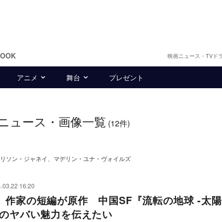
BOOK
映画ニュース・TVド
アニメ
舞台
プレゼント
ニュース・画像一覧
(12件)
リソン・ジャネイ、マデリン・ユナ・ヴォイルズ
.03.22 16:20
』作家の短編が原作 中国SF『流転の地球 -太
』のヤバい魅力を伝えたい