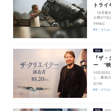
トライ
10月第4
上映が1位
宇野維正
ザ・クリエ
2023
映画
『ザ・
ー “
10月20
し、週末の
宮川翔
ザ・クリエ
2023
映画