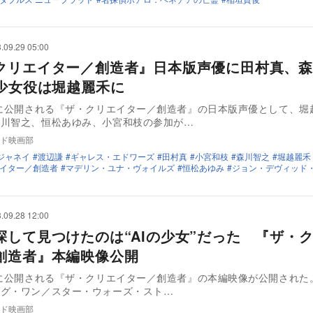
.09.29 05:00
クリエイター／創造者』日本版声優に田村真、森
I少女役は堀越麗禾に
日に公開される『ザ・クリエイター／創造者』の日本版声優として、堀
森川智之、恒松あゆみ、小宮和枝の参加が…
ド映画部
ジャネイ
渡辺謙
ギャレス・エドワーズ
田村真
小宮和枝
森川智之
堀越麗禾
イター／創造者
マデリン・ユナ・ヴォイルズ
恒松あゆみ
ジョン・デヴィッド
.09.28 12:00
探して見つけたのは“AIの少女”だった 『ザ・
創造者』本編映像公開
日に公開される『ザ・クリエイター／創造者』の本編映像が公開され
ーグ・ワン／スター・ウォーズ・スト…
ド映画部