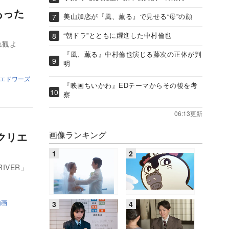
あった
美山加恋が『風、薫る』で見せる“母”の顔
“朝ドラ”とともに躍進した中村倫也
れ観よ
『風、薫る』中村倫也演じる藤次の正体が判
明
エドワーズ
『映画ちいかわ』EDテーマからその後を考
察
06:13更新
画像ランキング
・クリエ
IVER」
動画