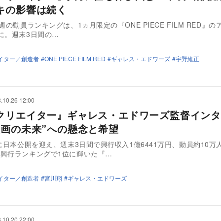
キの影響は続く
週の動員ランキングは、1ヵ月限定の『ONE PIECE FILM RED』
に。週末3日間の…
イター／創造者
ONE PIECE FILM RED
ギャレス・エドワーズ
宇野維正
.10.26 12:00
クリエイター』ギャレス・エドワーズ監督インタ
映画の未来”への懸念と希望
日に日本公開を迎え、週末3日間で興行収入1億6441万円、動員約10万
興行ランキングで1位に輝いた『…
イター／創造者
宮川翔
ギャレス・エドワーズ
.10.20 22:00