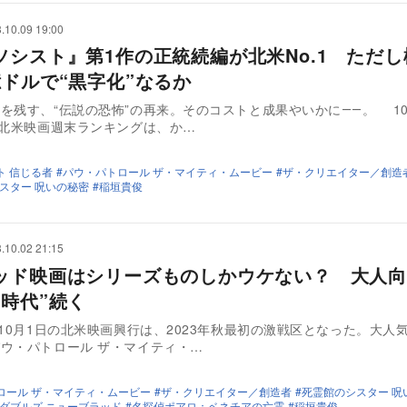
.10.09 19:00
ソシスト』第1作の正統続編が北米No.1 ただ
億ドルで“黒字化”なるか
を残す、“伝説の恐怖”の再来。そのコストと成果やいかに――。 10
の北米映画週末ランキングは、か…
ト 信じる者
パウ・パトロール ザ・マイティ・ムービー
ザ・クリエイター／創造
スター 呪いの秘密
稲垣貴俊
.10.02 21:15
ッド映画はシリーズものしかウケない？ 大人向
の時代”続く
～10月1日の北米映画興行は、2023年秋最初の激戦区となった。大人
ウ・パトロール ザ・マイティ・…
ロール ザ・マイティ・ムービー
ザ・クリエイター／創造者
死霊館のシスター 呪
ダブルズ ニューブラッド
名探偵ポアロ：ベネチアの亡霊
稲垣貴俊