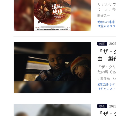
リアルサ
う！」。
間瀬佑一
流転の地球 
週末オスス
2023
映画
『ザ・
由 製
『ザ・クリ
た内容で
小野寺系（k.o
渡辺謙
ザ
ギャレス・
2023
映画
『ザ・