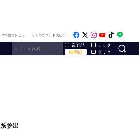
Like on Facebook
Follow on x
Follow on Inst
Follow on Y
Follow on
Follo
ラマ情報とレビュー｜リアルサウンド映画部
サ
音楽部
テック
映画部
ブック
陽系脱出