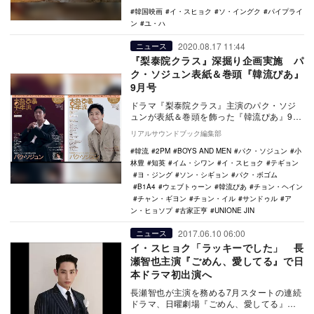
韓国映画
イ・スヒョク
ソ・イングク
パイプライ
ン
ユ・ハ
2020.08.17 11:44
ニュース
『梨泰院クラス』深掘り企画実施 パ
ク・ソジュン表紙＆巻頭『韓流ぴあ』
9月号
ドラマ『梨泰院クラス』主演のパク・ソジ
ュンが表紙＆巻頭を飾った『韓流ぴあ』9月
号が、8月21日にぴあより発売される。
リアルサウンドブック編集部
今号で…
韓流
2PM
BOYS AND MEN
パク・ソジュン
小
林豊
知英
イム・シワン
イ・スヒョク
テギョン
ヨ・ジング
ソン・シギョン
パク・ボゴム
B1A4
ウェブトゥーン
韓流ぴあ
チョン・ヘイン
チャン・ギヨン
チョン・イル
サンドゥル
ア
ン・ヒョソプ
古家正亨
UNIONE JIN
2017.06.10 06:00
ニュース
イ・スヒョク「ラッキーでした」 長
瀬智也主演『ごめん、愛してる』で日
本ドラマ初出演へ
長瀬智也が主演を務める7月スタートの連続
ドラマ、日曜劇場『ごめん、愛してる』