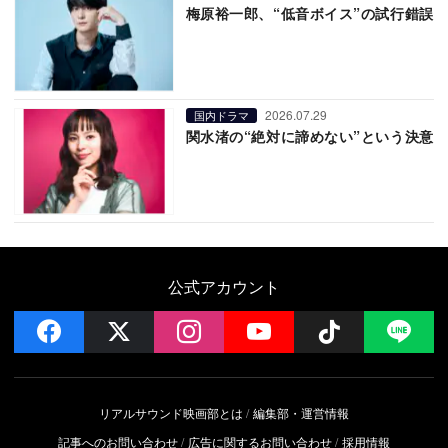
梅原裕一郎、“低音ボイス”の試行錯誤
2026.07.29
国内ドラマ
関水渚の“絶対に諦めない”という決意
公式アカウント
facebook
x
instagram
YouTube
Follow on 
LI
リアルサウンド映画部とは
編集部・運営情報
記事へのお問い合わせ
広告に関するお問い合わせ
採用情報