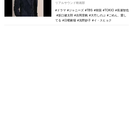
（TBS系）に、韓国人俳優のイ・スヒョク
リアルサウンド映画部
が出演するこ…
ドラマ
ジャニーズ
TBS
韓国
TOKIO
長瀬智也
坂口健太郎
吉岡里帆
大竹しのぶ
ごめん、愛し
てる
日曜劇場
浅野妙子
イ・スヒョク