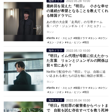
2022.05.28 10:00
海外ドラマ
最終回を迎えた『明日』 小さな幸せ
の連続が希望となることを教えてくれ
る韓国ドラマに
あの世の大企業「走馬灯」の引導チーム
長・パク・ジュンギル（イ・スヒョク）
は、なぜ自殺志願者に対して執拗に嫌悪感
ヨシン
を抱き、毎日悪夢に…
Netflix
イ・スヒョク
韓国ドラマ
ヨシン
ロウン
ユン・ジオン
キム・ヒソン
明日
2022.05.13 10:00
海外ドラマ
『明日』イム代理が母親に伝えたかっ
た言葉 リョンとジュンギルの関係は
前々世にあり？
Netflixで配信中の『明日』では、自殺に追
い込まれる者たちの話を軸に物語が展開さ
れてきた。残り4話となり、いよいよ“死
ヨシン
神”に…
Netflix
イ・スヒョク
韓国ドラマ
ヨシン
ロウン
ユン・ジオン
キム・ヒソン
明日
2022.05.04 10:00
海外ドラマ
『明日』性犯罪の被害者からペットま
で 自殺を試む存在すべてを救う死神