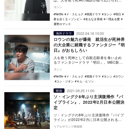
いる。自殺を食い止める任務を担っている
ヨシン
のは、あ…
Netflix
イ・スヒョク
韓国ドラマ
ヨシン
明日
夜を歩く士＜ゾンビ＞
名もなき英雄
一理ある愛
運勢ロマンス
2022.04.16 10:00
海外ドラマ
ロウンの魅力が爆発 就活生が死神界
の大企業に就職するファンタジー『明
日』がおもしろい
人を救う死神として自殺志願者を食い止め
るファンタジードラマ『明日』。MBC新金
土ドラマがNetflixで同日配信中だ。
ヨシン
「こ…
Netflix
イ・スヒョク
韓国ドラマ
ヨシン
ロウン
ユン・ジオン
キム・ヒソン
2021.09.25 11:00
映画
ソ・イングク8年ぶり主演復帰作『パ
イプライン』、2022年2月日本公開決
定
ソ・イングクの8年ぶり主演復帰作『パイプ
ライン』が2022年2月に日本公開されるこ
とが決定した。 クォン・サンウ主演『マ
リアルサウンド映画部
ルチ…