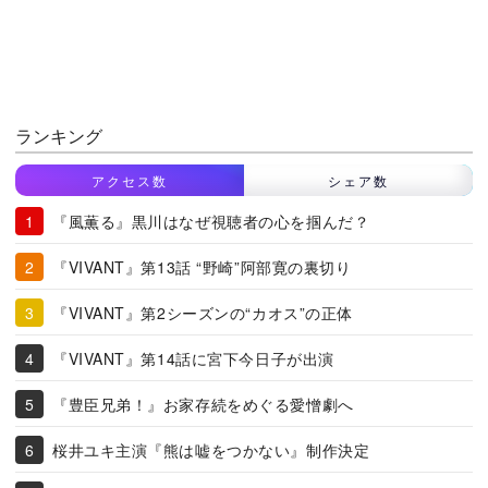
ランキング
アクセス数
シェア数
『風薫る』黒川はなぜ視聴者の心を掴んだ？
『VIVANT』第13話 “野崎”阿部寛の裏切り
『VIVANT』第2シーズンの“カオス”の正体
『VIVANT』第14話に宮下今日子が出演
『豊臣兄弟！』お家存続をめぐる愛憎劇へ
桜井ユキ主演『熊は嘘をつかない』制作決定