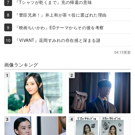
『Tシャツが乾くまで』充の帰還の意味
『豊臣兄弟！』井上和が茶々役に選ばれた理由
『映画ちいかわ』EDテーマからその後を考察
『VIVANT』花岡すみれの存在感と深まる謎
04:13更新
画像ランキング