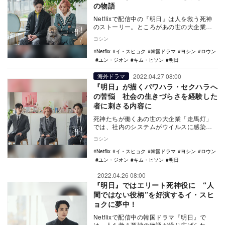
の物語
Netflixで配信中の『明日』は人を救う死神
のストーリー。ところがあの世の大企業
「走馬灯」が対象とするのは人間だけでは
ヨシン
なかった…
Netflix
イ・スヒョク
韓国ドラマ
ヨシン
ロウン
ユン・ジオン
キム・ヒソン
明日
2022.04.27 08:00
海外ドラマ
『明日』が描くパワハラ・セクハラへ
の苦悩 社会の生きづらさを経験した
者に刺さる内容に
死神たちが働くあの世の大企業「走馬灯」
では、社内のシステムがウイルスに感染し
混乱状態に。自殺志願者のネガティブ度が
ヨシン
表示される“レ…
Netflix
イ・スヒョク
韓国ドラマ
ヨシン
ロウン
ユン・ジオン
キム・ヒソン
明日
2022.04.26 08:00
『明日』ではエリート死神役に “人
間ではない役柄”を好演するイ・スヒ
ョクに夢中！
Netflixで配信中の韓国ドラマ『明日』で
は、人を救う死神の物語が繰り広げられて