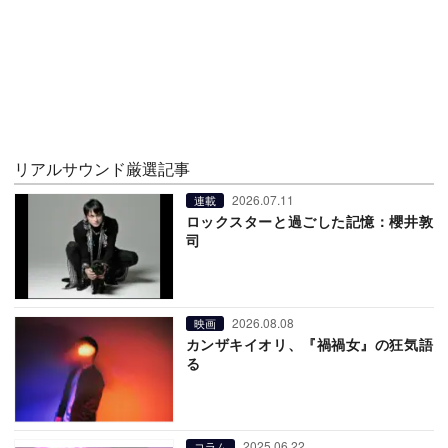
リアルサウンド厳選記事
2026.07.11
連載
ロックスターと過ごした記憶：櫻井敦
司
2026.08.08
映画
カンザキイオリ、『禍禍女』の狂気語
る
2025.06.22
コラム