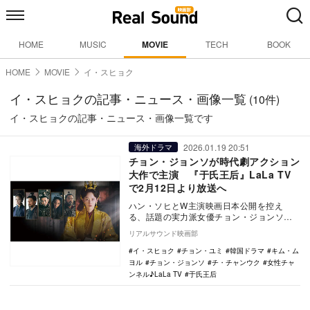
HOME
MUSIC
MOVIE
TECH
BOOK
HOME
MOVIE
イ・スヒョク
イ・スヒョクの記事・ニュース・画像一覧
(10件)
イ・スヒョクの記事・ニュース・画像一覧です
2026.01.19 20:51
海外ドラマ
チョン・ジョンソが時代劇アクション
大作で主演 『于氏王后』LaLa TV
で2月12日より放送へ
ハン・ソヒとW主演映画日本公開を控え
る、話題の実力派女優チョン・ジョンソが
時代劇初出演初主演で挑んだ、韓国ドラマ
リアルサウンド映画部
宮廷アクション史…
イ・スヒョク
チョン・ユミ
韓国ドラマ
キム・ム
ヨル
チョン・ジョンソ
チ・チャンウク
女性チャ
ンネル♪LaLa TV
于氏王后