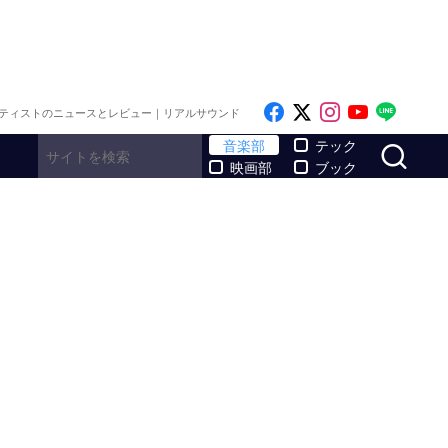
Like on Facebook
Follow on x
Follow on I
Follow o
Follo
ティストのニュースとレビュー｜リアルサウンド
サ
音楽部
テック
映画部
ブック