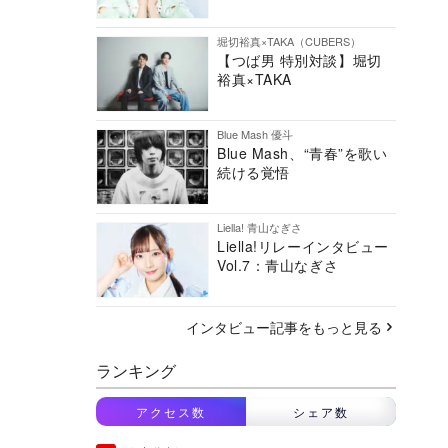
堀切裕真×TAKA（CUBERS）
【つば男 特別対談】堀切
裕真×TAKA
Blue Mash 優斗
Blue Mash、“青春”を歌い
続ける覚悟
Liella! 青山なぎさ
Liella!リレーインタビュー
Vol.7：青山なぎさ
インタビュー記事をもっと見る
ランキング
アクセス数
シェア数