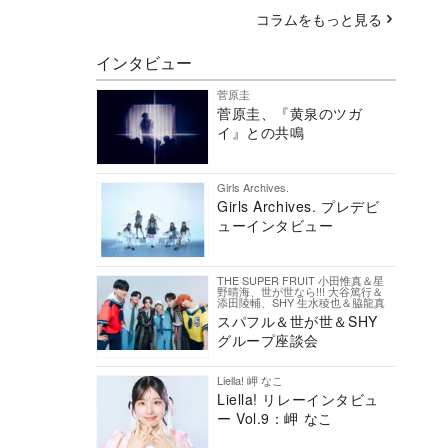
コラムをもっと見る
インタビュー
菅原圭
菅原圭、『黄泉のツガ
イ』との共鳴
Girls Archives.
Girls Archives. プレデビ
ューインタビュー
THE SUPER FRUIT 小田惟真＆星
野晴海、世が世なら!!! 大谷篤行＆
添田陵輔、SHY 生水稜也＆脇龍真
スパフル＆世が世＆SHY
グループ座談会
Liella! 岬 なこ
Liella! リレーインタビュ
ー Vol.9：岬 なこ