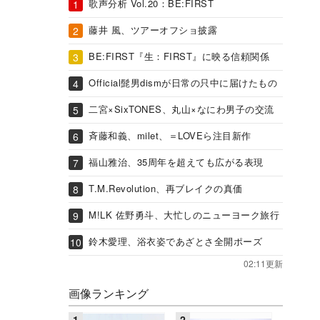
歌声分析 Vol.20：BE:FIRST
藤井 風、ツアーオフショ披露
BE:FIRST『生：FIRST』に映る信頼関係
Official髭男dismが日常の只中に届けたもの
二宮×SixTONES、丸山×なにわ男子の交流
斉藤和義、milet、＝LOVEら注目新作
福山雅治、35周年を超えても広がる表現
T.M.Revolution、再ブレイクの真価
M!LK 佐野勇斗、大忙しのニューヨーク旅行
鈴木愛理、浴衣姿であざとさ全開ポーズ
02:11更新
画像ランキング