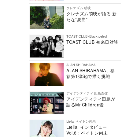
クレナズム 萌映
クレナズム萌映が語る 新
たな“夏曲”
TOAST CLUB×Black petrol
TOAST CLUB 初来日対談
ALAN SHIRAHAMA
ALAN SHIRAHAMA、移
籍第1弾Sgで描く挑戦
アイデンティティ 田島直弥
アイデンティティ田島が
語るMr.Children愛
Liella! ペイトン尚未
Liella! インタビュー
Vol.8：ペイトン尚未