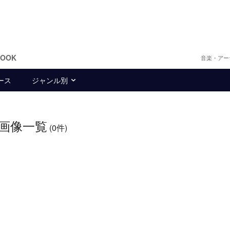
BOOK
音楽・アー
ース
ジャンル別
画像一覧
(0件)