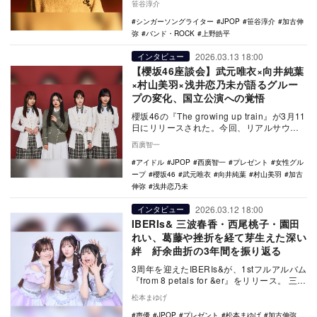
笹谷淳介
シンガーソングライター
JPOP
笹谷淳介
加古伸
弥
バンド・ROCK
上野皓平
2026.03.13 18:00
インタビュー
【櫻坂46座談会】武元唯衣×向井純葉
×村山美羽×浅井恋乃未が語るグルー
プの変化、国立公演への覚悟
櫻坂46の『The growing up train』が3月11
日にリリースされた。今回、リアルサウン
ドでは、グループを支え続け…
西廣智一
アイドル
JPOP
西廣智一
プレゼント
女性グル
ープ
櫻坂46
武元唯衣
向井純葉
村山美羽
加古
伸弥
浅井恋乃未
2026.03.12 18:00
インタビュー
IBERIs& 三波春香・西尾桃子・園田
れい、葛藤や挫折を経て芽生えた深い
絆 紆余曲折の3年間を振り返る
3周年を迎えたIBERIs&が、1stフルアルバム
『from 8 petals for &er』をリリース。 三波
春香・西尾桃子…
松本まゆげ
声優
JPOP
プレゼント
松本まゆげ
加古伸弥