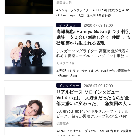
黒田隆太朗
ー…
シンガーソングライター
JPOP
日食なつこ
The
Orchard Japan
黒田隆太朗
加古伸弥
2026.07.09 19:00
インタビュー
高瀬統也×Fumiya Sato×まつり 特別
鼎談 支え合い刺激し合う“仲間”、切
磋琢磨から生まれる表現
シンガーソングライター 高瀬統也が代表を
務める音楽レーベル・マネジメント事務所
「TTT inc.」に、Fumiya Sato、ま…
もりひでゆき
JPOP
もりひでゆき
まつり
加古伸弥
高瀬統也
Fumiya Sato
2026.07.09 17:00
インタビュー
リアルピース ソロインタビュー
Vol.4：なお「大好きだったものが全
部大嫌いに変わった」 急旋回の人生
と音楽の才能
5人組YouTuberアイドルグループ・リアル
ピース。彼らが男性グループ初の“全Zepp制
覇ツアー”を開催中だ。この全Zeppツ…
後藤寛子
JPOP
男性グループ
YouTuber
加古伸弥
後藤寛