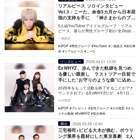
リアルピース ソロインタビュー
Vol.3：こーた、余命3カ月から日本屈
指の支持を手に 「神さまからのプレ
ゼントをちゃんと掴めた」
5人組YouTuberアイドルグループ・リアル
ピース。彼らが男性グループ初の“全Zepp制
覇ツアー”を開催中だ。この全Zeppツ…
一条皓太
JPOP
男性グループ
YouTuber
一条皓太
加古伸
弥
リアルピース
こーた
2026.04.01 13:00
インタビュー
ExWHYZ、歩んできた軌跡を見つめ
る優しい眼差し ラストツアー目前で
手にした“お守りのような曲”に込めた
想い
2026年をもって活動を終了することがアナ
ウンスされているExWHYZだが、4月1日リ
リースの最新シングル曲「GIVE YOU …
小川智宏
JPOP
プレゼント
女性グループ
小川智宏
オリ
ジナル動画
ExWHYZ
加古伸弥
2026.03.29 12:30
舞台
三宅裕司×ビビる大木が挑む、ボウリ
ング業界を題材にした東京喜劇 2人