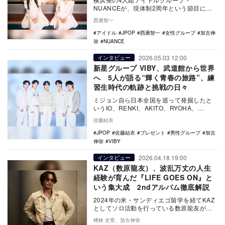
NUANCEが、現体制2周年という節目にミ
ニアルバム『hole』をリリースした。本イ
西廣智一
ンタビューで…
アイドル
JPOP
西廣智一
女性グループ
加古伸
弥
NUANCE
2026.05.03 12:00
インタビュー
新星グループ VIBY、武道館から世界
へ 5人が語る“輝く青春の旅路”、練
習生時代の軌跡と挑戦の日々
ミジョン自ら日本全国を巡って発掘したと
いうIO、RENKI、AKITO、RYOHA、
KOTAROの5人からなるVIBYが、6月2…
佐藤結衣
JPOP
佐藤結衣
プレゼント
男性グループ
加古
伸弥
VIBY
2026.04.18 19:00
インタビュー
KAZ（数原龍友）、波乱万丈の人生
経験が育んだ『LIFE GOES ON』と
いう集大成 2ndアルバム徹底解説
2024年の米・サンディエゴ留学を経てKAZ
としてソロ活動を行っている数原龍友が、
KAZ名義での2ndアルバム『LIFE GOE…
榑林 史章、加古伸弥