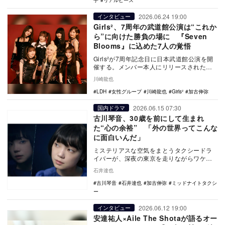
子
リアルピース
2026.06.24 19:00
インタビュー
Girls²、7周年の武道館公演は“これか
ら”に向けた勝負の場に 『Seven
Blooms』に込めた7人の覚悟
Girls²が7周年記念日に日本武道館公演を開
催する。メンバー本人にリリースされたア
ルバムについて、そして武道館公演に向け
川崎龍也
ての意…
LDH
女性グループ
川崎龍也
Girls²
加古伸弥
2026.06.15 07:30
国内ドラマ
古川琴音、30歳を前にして生まれ
た“心の余裕” 「外の世界ってこんな
に面白いんだ」
ミステリアスな空気をまとうタクシードラ
イバーが、深夜の東京を走りながらワケあ
りな乗客たちの人生にそっと寄り添う。6月
石井達也
1日よりスタ…
古川琴音
石井達也
加古伸弥
ミッドナイトタクシ
ー
2026.06.12 19:00
インタビュー
安達祐人×Aile The Shotaが語るオー