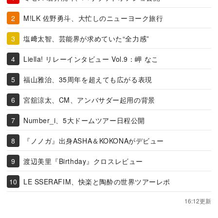
M!LK 佐野勇斗、大忙しのニューヨーク旅行
塩﨑太智、芸能界が求めていた“全力感”
Liella! リレーインタビュー Vol.9：岬 なこ
福山雅治、35周年を超えても広がる表現
宮舘涼太、CM、アンバサダー起用の背景
Number_i、5大ドームツアー日程公開
『ノノガ』出身ASHA＆KOKONAがデビュー
渡辺美里『Birthday』クロスレビュー
LE SSERAFIM、快楽と陶酔の世界ツアーレポ
16:12更新