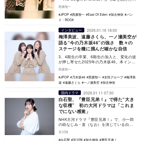
リアルサウンド…
西廣智一
JPOP
西廣智一
East Of Eden
加古伸弥
バン
ド・ROCK
2026.01.16 18:00
インタビュー
梅澤美波、遠藤さくら、一ノ瀬美空が
語る“今の乃木坂46”の強さ 数々の
ステージを糧に掴んだ確かな自信
3、4期生の卒業、6期生の加入と、変化の波
が押し寄せた2025年の乃木坂46。本インタ
ビューでは、梅澤美波、遠藤さくら、一ノ
西廣智一
瀬美…
JPOP
乃木坂46
西廣智一
女性グループ
梅澤美
波
遠藤さくら
一ノ瀬美空
加古伸弥
2026.01.11 07:30
国内ドラマ
白石聖、『豊臣兄弟！』で得た“大き
な収穫” 初の大河ドラマは「これま
でにない感覚」
NHK大河ドラマ『豊臣兄弟！』で、小一郎
の幼なじみ・直（なお）を演じている白石
聖。自身初の大河ドラマ出演となった本作
宮川翔
の撮影を経て…
白石聖
宮川翔
加古伸弥
豊臣兄弟！