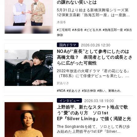
の譲れない笑いとは
5月31日より始まる新橋演舞場シリーズ第
12弾東京喜劇「熱海五郎一座」は一座旗揚
げ22年目、新橋演舞場では12回目という長
木俣冬
い歴史…
三宅裕司
木俣冬
ビビる大木
熱海五郎一座
加古
伸弥
2026.03.26 12:30
国内ドラマ
NOAが“座長”として参考にしたのは
高橋文哉？ 表現者としての成長とさ
らに広がった可能性
2022年放送の火曜ドラマ『君の花になる』
（TBS系）にて俳優デビューを果たし、話
題になったNOA。あれから4年、順調にキャ
於ありさ
リア…
NOA
於ありさ
加古伸弥
救い、巣喰われ
2026.03.18 19:00
インタビュー
上野皓平、新たなスタート地点で歌
う“愛”のあり方 ソロ1st
EP『Silver Lining』で描く渇望と光
The Songbardsを経て、ソロとして再び歩
み始めた上野皓平が1st EP『Silver
Lining』をリリースした。逆…