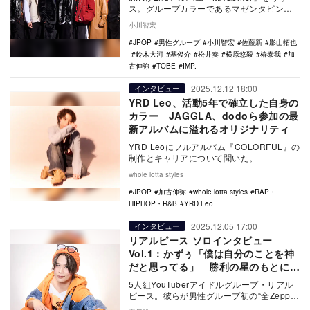
ス。グループカラーであるマゼンタピンク
に、さまざまな思いを重ねて名付けられ
小川智宏
た…
JPOP
男性グループ
小川智宏
佐藤新
影山拓也
鈴木大河
基俊介
松井奏
横原悠毅
椿泰我
加
古伸弥
TOBE
IMP.
2025.12.12 18:00
インタビュー
YRD Leo、活動5年で確立した自身の
カラー JAGGLA、dodoら参加の最
新アルバムに溢れるオリジナリティ
YRD Leoにフルアルバム『COLORFUL』の
制作とキャリアについて聞いた。
whole lotta styles
JPOP
加古伸弥
whole lotta styles
RAP・
HIPHOP・R&B
YRD Leo
2025.12.05 17:00
インタビュー
リアルピース ソロインタビュー
Vol.1：かずぅ「僕は自分のことを神
だと思ってる」 勝利の星のもとに生
まれた理由
5人組YouTuberアイドルグループ・リアル
ピース。彼らが男性グループ初の“全Zepp制
覇ツアー”をこの12月より開催する。2…