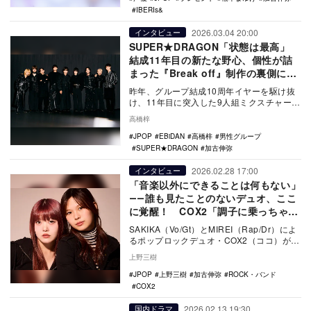
IBERIs&
2026.03.04 20:00
インタビュー
SUPER★DRAGON「状態は最高」
結成11年目の新たな野心、個性が詰
まった『Break off』制作の裏側に迫
る
昨年、グループ結成10周年イヤーを駆け抜
け、11年目に突入した9人組ミクスチャーユ
ニット・SUPER★DRAGONが『Break…
高橋梓
JPOP
EBiDAN
高橋梓
男性グループ
SUPER★DRAGON
加古伸弥
2026.02.28 17:00
インタビュー
「音楽以外にできることは何もない」
――誰も見たことのないデュオ、ここ
に覚醒！ COX2「調子に乗っちゃっ
て」の無敵モード
SAKIKA（Vo/Gt）とMIREI（Rap/Dr）によ
るポップロックデュオ・COX2（ココ）が、
2026年最初のリリースとな…
上野三樹
JPOP
上野三樹
加古伸弥
ROCK・バンド
COX2
2026.02.13 19:30
国内ドラマ