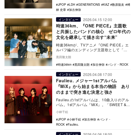
JPOP
LDH
GENERATIONS
KAZ
数原龍友
榑
林 史章
加古伸弥
2026.04.15 12:00
インタビュー
時速36km、『ONE PIECE』主題歌
と共振したバンドの核心 ゼロ年代の
文化を継承して描き出す“未来”
時速36kmが、TVアニメ『ONE PIECE』エ
ルバフ編のエンディング主題歌として「そ
の未来」を書き下ろした。同曲は『ONE …
黒田隆太朗
時速36km
黒田隆太朗
加古伸弥
バンド・ROCK
2026.04.08 17:00
インタビュー
Faulieu. メジャー1stアルバム
『MiX』から始まる本当の物語 あり
のままで突き進む決意と強さ
Faulieu.の1stアルバムは、10曲入りのアル
バム。1stアルバム『MiX』。「SWEET &
BITTER」というテーマ…
小林千絵
JPOP
小林千絵
加古伸弥
バンド・
ROCK
Faulieu.
2026.04.06 18:00
インタビュー