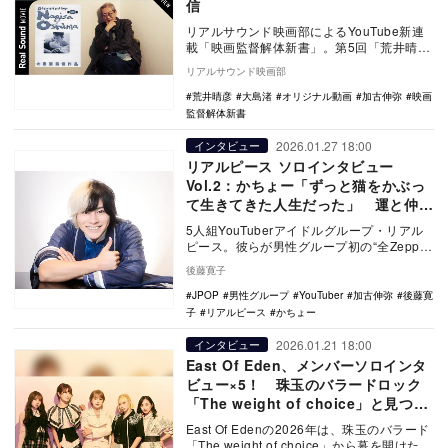
信
リアルサウンド映画部によるYouTube新連
載「映画監督解体新書」。第5回「荒井晴
彦、大島渚を語る」が配信された。 【映画
リアルサウンド映画部
監督…
荒井晴彦
大島渚
オリジナル動画
加古伸弥
映画
監督解体新書
2026.01.27 18:00
インタビュー
リアルピース ソロインタビュー
Vol.2：かちょー「ずっと猫をかぶっ
て生きてきた人生だった」 運と仲間
を味方に進む道
5人組YouTuberアイドルグループ・リアル
ピース。彼らが男性グループ初の“全Zepp制
覇ツアー”を開催。この全Zeppツアー…
後藤寛子
JPOP
男性グループ
YouTuber
加古伸弥
後藤寛
子
リアルピース
かちょー
2026.01.21 18:00
インタビュー
East Of Eden、メンバーソロインタ
ビュー×5！ 珠玉のバラードロック
「The weight of choice」と見つめ
る現在地
East Of Edenの2026年は、珠玉のバラード
「The weight of choice」から幕を開けた。