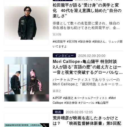
松田龍平が語る“受け身”の美学と変
化 40代を迎え意識し始めた“自分の
楽しさ”
俳優として数々の名監督に愛され、独自の
存在感を放ち続けてきた松田龍平が、金曜
ナイトドラマ『探偵さん、リュック開いて
宮川翔
ますよ』でテレ…
松田龍平
宮川翔
加古伸弥
探偵さん、リュック開
いてますよ
2026.02.09 20:00
インタビュー
Mori Calliope×亀山陽平 特別対談
2人が語る“言語の壁”の超え方とはー
ー音と視覚で突破するグローバルな表
現論
バーチャルアーティストでありラッパーの
Mori Calliopeと『銀河特急 ミルキー☆サブ
ウェイ』で注目を集めている亀山陽平ー…
森朋之
JPOP
森朋之
バーチャルアーティスト
Mori
Calliope
加古伸弥
グローバル
亀山陽平
2026.02.05 12:05
映画
荒井晴彦が映画を志したきっかけと
は？ 「映画監督解体新書」第5回配