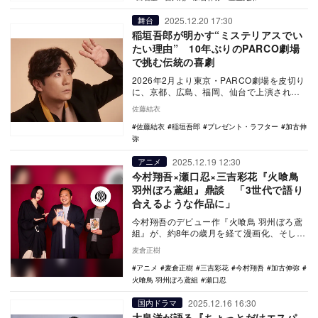
2025.12.20 17:30
舞台
稲垣吾郎が明かす“ミステリアスでい
たい理由” 10年ぶりのPARCO劇場
で挑む伝統の喜劇
2026年2月より東京・PARCO劇場を皮切り
に、京都、広島、福岡、仙台で上演される
稲垣吾郎の主演舞台『プレゼント・ラフタ
佐藤結衣
ー』。…
佐藤結衣
稲垣吾郎
プレゼント・ラフター
加古伸
弥
2025.12.19 12:30
アニメ
今村翔吾×瀬口忍×三吉彩花『火喰鳥
羽州ぼろ鳶組』鼎談 「3世代で語り
合えるような作品に」
今村翔吾のデビュー作『火喰鳥 羽州ぼろ鳶
組』が、約8年の歳月を経て漫画化、そして
待望のアニメ化を迎える。これを記念し、
麦倉正樹
原作者の今…
アニメ
麦倉正樹
三吉彩花
今村翔吾
加古伸弥
火喰鳥 羽州ぼろ鳶組
瀬口忍
2025.12.16 16:30
国内ドラマ
大泉洋が語る『ちょっとだけエスパ