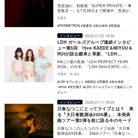
荒居誠が、初個展『SUPER PRIVATE ― 事
実無言 ―』を7月28日まで開催中。荒居がア
ートをはじめたきっかけから今回の…
泉夏音
PERIMETRON
泉夏音
加古伸弥
荒居誠
2026.07.22 19:00
インタビュー
LDH ガールズグループ連続インタビ
ュー第5回 f5ve KAEDE＆MIYUU＆
RUIが語る継承と革新、“LDH
Girls”としての強み
6年に1度の祭典『LDH PERFECT YEAR
2026』の今年、『LDH Girls EXPO』の開
催が発表され、リアルサ…
斉藤碧、南 明歩
LDH
プレゼント
南明歩
斉藤碧
加古伸弥
f5ve
米沢麗子
LDH ガールズグループ連続インタ
ビュー
2026.07.11 18:00
インタビュー
日食なつこにとってライブとは？ 来
る『大日食観測会2026夏』、未発表
曲ツアー第2弾を前に語る今のモード
日食なつこのふたつのライブ企画『大日食
観測会2026夏』、Zeppツアー『日食なつこ
未発表曲ツアー「エリア未来2 “ブラックホ