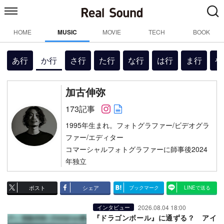
HOME
MUSIC
MOVIE
TECH
BOOK
あ行
か行
さ行
た行
な行
は行
ま行
や
加古伸弥
Follow on SNS
Author web site
173記事
1995年生まれ。フォトグラファー/ビデオグラ
ファー/エディター
コマーシャルフォトグラファーに師事後2024
年独立
ポスト
シェア
ブックマーク
LINEで送る
2026.08.04 18:00
インタビュー
『ドラゴンボール』に通ずる？ アイ