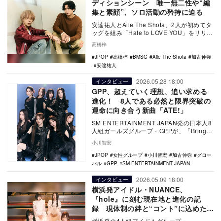
ディションシーン 唯一無二性や“編
集と素顔”、ソロ活動の矜持に迫る
安達祐人とAile The Shota、2人が初めてタ
ッグを組み「Hate to LOVE YOU」をリリー
スした。今回リアルサ…
高橋梓
JPOP
高橋梓
BMSG
Aile The Shota
加古伸弥
安達祐人
2026.05.28 18:00
インタビュー
GPP、超えていく理想、追い求める
進化！ 8人である必然と限界突破の
運命に向き合う新曲「ATE!」
SM ENTERTAINMENT JAPAN発の日本人8
人組ガールズグループ・GPPが、「Bring it
Back」でのデビュ…
小川智宏
JPOP
女性グループ
小川智宏
加古伸弥
グロー
バル
GPP
SM ENTERTAINMENT JAPAN
2026.05.09 18:00
インタビュー
横浜発アイドル・NUANCE、
『hole』に刻む現在地と進化の記
録 現体制の絆と“コント”に込めた遊
び心
横浜発の4人組アイドルグループ・