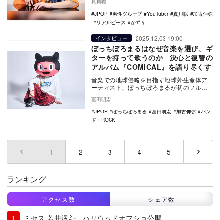
真貝聡
JPOP
男性グループ
YouTuber
真貝聡
加古伸弥
リアルピース
かずぅ
2025.12.03 19:00
インタビュー
ぼっちぼろまるはなぜ音楽を選び、ギ
ターを持って歌うのか 決心と復讐の
アルバム『COMICAL』を語り尽くす
音楽での地球侵略を目指す地球外生命体ア
ーティスト、ぼっちぼろまるが初のフルア
ルバムとなる『COMICAL』をリリース。イ
冨田明宏
ンタビュ…
JPOP
ぼっちぼろまる
冨田明宏
加古伸弥
バン
ド・ROCK
1
(current)
2
3
4
5
ランキング
アクセス数
シェア数
ミセス 若井滉斗、ハリウッドオフショ公開