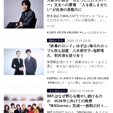
ー』文太への愛着 “人を楽しませた
い”が自身の原動力に
野木亜紀子脚本のSFラブロマンス『ちょっ
とだけエスパー』（テレビ朝日系）。いよ
いよ迎える最終回を前に、文太役で主演を
宮川翔
務める大泉洋…
大泉洋
宮川翔
加古伸弥
ちょっとだけエスパー
2025.12.15 20:30
国内ドラマ
『終幕のロンド』ゆずは×海斗のカッ
プル役も話題 八木莉可子×塩野瑛
久、初共演を語り合う
草彅剛主演ドラマ『終幕のロンド －もう二
度と、会えないあなたに－』（カンテレ・
フジテレビ系）。で久米ゆずはを演じてい
宮川翔、菜本かな
る八木莉可子…
塩野瑛久
八木莉可子
菜本かな
宮川翔
加古伸弥
終幕のロンド －もう二度と、会えないあなたに－
2025.12.15 08:00
インタビュー
IMP.はなぜ野心を燃やし続けるの
か 2026年に向けての狼煙
『MAGenter』完成――挑戦の日々を
語り合う
IMP.が2ndアルバム『MAGenter』をリリー