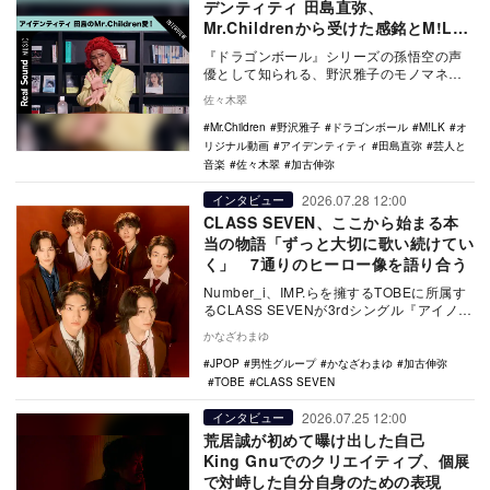
デンティティ 田島直弥、
Mr.Childrenから受けた感銘とM!LK
の凄み
『ドラゴンボール』シリーズの孫悟空の声
優として知られる、野沢雅子のモノマネで
話題のアイデンティティ 田島直弥。“歌ネ
佐々木翠
タ”も多く披…
Mr.Children
野沢雅子
ドラゴンボール
M!LK
オ
リジナル動画
アイデンティティ
田島直弥
芸人と
音楽
佐々木翠
加古伸弥
2026.07.28 12:00
インタビュー
CLASS SEVEN、ここから始まる本
当の物語「ずっと大切に歌い続けてい
く」 7通りのヒーロー像を語り合う
Number_i、IMP.らを擁するTOBEに所属す
るCLASS SEVENが3rdシングル『アイノー
ヒーロー』をリリース。昨年…
かなざわまゆ
JPOP
男性グループ
かなざわまゆ
加古伸弥
TOBE
CLASS SEVEN
2026.07.25 12:00
インタビュー
荒居誠が初めて曝け出した自己
King Gnuでのクリエイティブ、個展
で対峙した自分自身のための表現