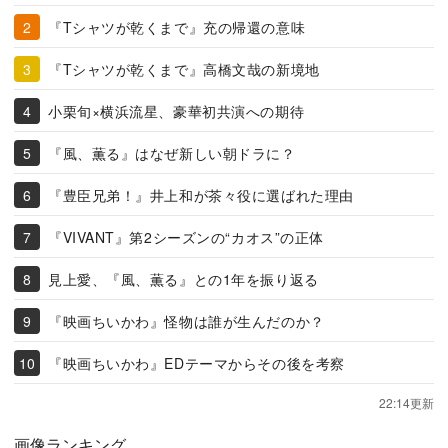
『Tシャツが乾くまで』充の帰還の意味
『Tシャツが乾くまで』高橋文哉の新境地
小栗旬×横浜流星、豪華初共演への期待
『風、薫る』はなぜ新しい朝ドラに？
『豊臣兄弟！』井上和が茶々役に選ばれた理由
『VIVANT』第2シーズンの“カオス”の正体
見上愛、『風、薫る』との1年を振り返る
『映画ちいかわ』怪物は誰が生んだのか？
『映画ちいかわ』EDテーマからその後を考察
22:14更新
画像ランキング