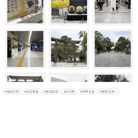
池松壮亮
浜辺美波
渡辺彰浩
白石聖
仲野太賀
豊臣兄弟！