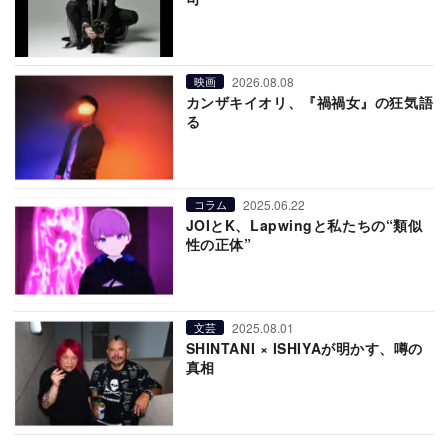
2026.08.08
映画
カンザキイオリ、『禍禍女』の狂気語
る
2025.06.22
コラム
JOIとK、Lapwingと私たちの“類似
性の正体”
2025.08.01
文芸
SHINTANI × ISHIYAが明かす、噂の
真相