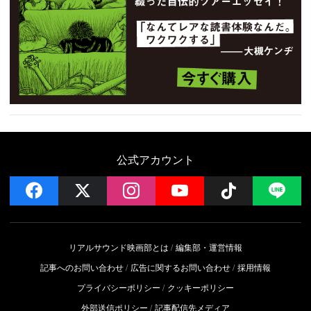
公式アカウント
facebook
x
instagram
YouTube
Follow on 
LI
リアルサウンド映画部とは
編集部・運営情報
記事へのお問い合わせ
広告に関するお問い合わせ
採用情報
プライバシーポリシー
クッキーポリシー
外部送信ポリシー
記事配信先メディア