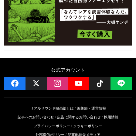
公式アカウント
facebook
x
instagram
YouTube
Follow on 
LI
リアルサウンド映画部とは
編集部・運営情報
記事へのお問い合わせ
広告に関するお問い合わせ
採用情報
プライバシーポリシー
クッキーポリシー
外部送信ポリシー
記事配信先メディア