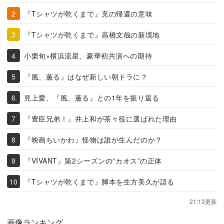
『Tシャツが乾くまで』充の帰還の意味
『Tシャツが乾くまで』高橋文哉の新境地
小栗旬×横浜流星、豪華初共演への期待
『風、薫る』はなぜ新しい朝ドラに？
見上愛、『風、薫る』との1年を振り返る
『豊臣兄弟！』井上和が茶々役に選ばれた理由
『映画ちいかわ』怪物は誰が生んだのか？
『VIVANT』第2シーズンの“カオス”の正体
『Tシャツが乾くまで』脚本を生方美久が語る
21:13更新
画像ランキング