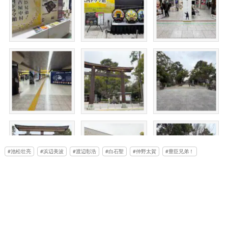
池松壮亮
浜辺美波
渡辺彰浩
白石聖
仲野太賀
豊臣兄弟！