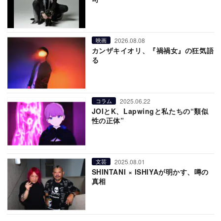
2026.08.08
映画
カンザキイオリ、『禍禍女』の狂気語
る
2025.06.22
コラム
JOIとK、Lapwingと私たちの“類似
性の正体”
2025.08.01
文芸
SHINTANI × ISHIYAが明かす、噂の
真相