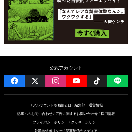
公式アカウント
facebook
x
instagram
YouTube
Follow on 
LI
リアルサウンド映画部とは
編集部・運営情報
記事へのお問い合わせ
広告に関するお問い合わせ
採用情報
プライバシーポリシー
クッキーポリシー
外部送信ポリシー
記事配信先メディア