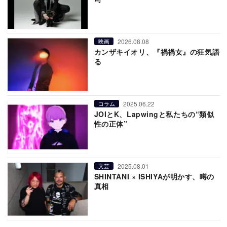
2026.08.08
映画
カンザキイオリ、『禍禍女』の狂気語
る
2025.06.22
コラム
JOIとK、Lapwingと私たちの“類似
性の正体”
2025.08.01
文芸
SHINTANI × ISHIYAが明かす、噂の
真相