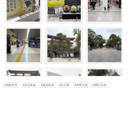
池松壮亮
浜辺美波
渡辺彰浩
白石聖
仲野太賀
豊臣兄弟！