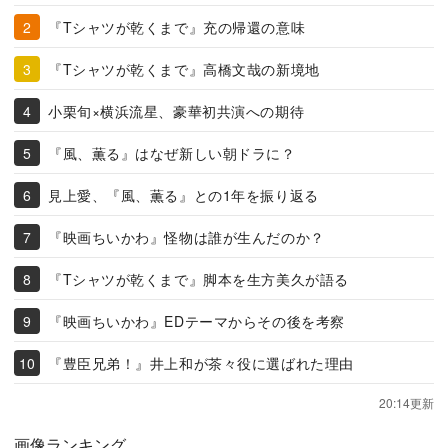
『Tシャツが乾くまで』充の帰還の意味
『Tシャツが乾くまで』高橋文哉の新境地
小栗旬×横浜流星、豪華初共演への期待
『風、薫る』はなぜ新しい朝ドラに？
見上愛、『風、薫る』との1年を振り返る
『映画ちいかわ』怪物は誰が生んだのか？
『Tシャツが乾くまで』脚本を生方美久が語る
『映画ちいかわ』EDテーマからその後を考察
『豊臣兄弟！』井上和が茶々役に選ばれた理由
20:14更新
画像ランキング