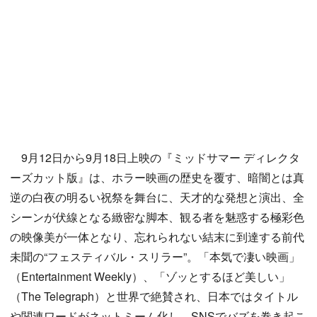
9月12日から9月18日上映の『ミッドサマー ディレクタ
ーズカット版』は、ホラー映画の歴史を覆す、暗闇とは真
逆の白夜の明るい祝祭を舞台に、天才的な発想と演出、全
シーンが伏線となる緻密な脚本、観る者を魅惑する極彩色
の映像美が一体となり、忘れられない結末に到達する前代
未聞の“フェスティバル・スリラー”。「本気で凄い映画」
（Entertainment Weekly）、「ゾッとするほど美しい」
（The Telegraph）と世界で絶賛され、日本ではタイトル
や関連ワードがネットミーム化し、SNSでバズを巻き起こ