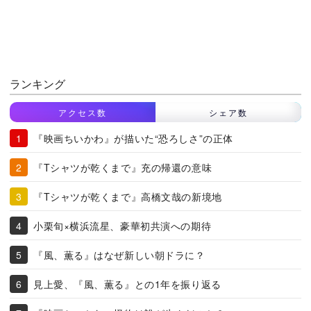
ランキング
アクセス数
シェア数
『映画ちいかわ』が描いた“恐ろしさ”の正体
『Tシャツが乾くまで』充の帰還の意味
『Tシャツが乾くまで』高橋文哉の新境地
小栗旬×横浜流星、豪華初共演への期待
『風、薫る』はなぜ新しい朝ドラに？
見上愛、『風、薫る』との1年を振り返る