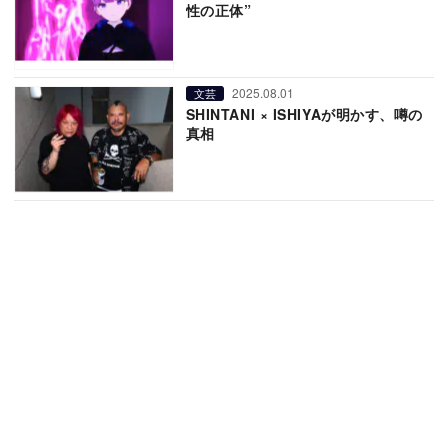
性の正体”
2025.08.01
文芸
SHINTANI × ISHIYAが明かす、噂の
真相