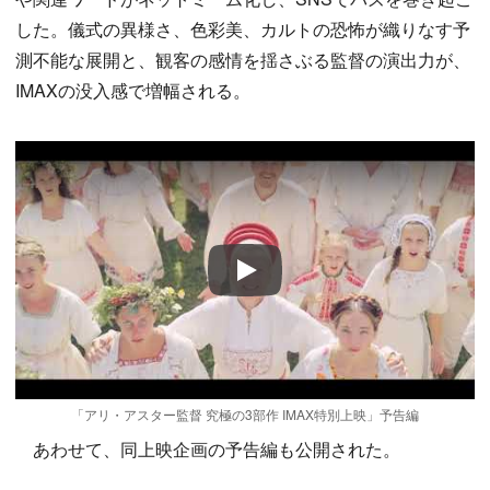
した。儀式の異様さ、色彩美、カルトの恐怖が織りなす予
測不能な展開と、観客の感情を揺さぶる監督の演出力が、
IMAXの没入感で増幅される。
Play
「アリ・アスター監督 究極の3部作 IMAX特別上映」予告編
あわせて、同上映企画の予告編も公開された。