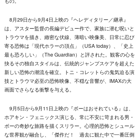
もの。
8月29日から9月4日上映の『ヘレディタリー／継承』
は、アスター監督の長編デビュー作で、家族に潜む呪いと
トラウマを描き、緻密な伏線、薄暗い映像美、日常に忍び
寄る恐怖は「現代ホラーの頂点」（USA today）、「史上
最も恐ろしい」（The Guardian）と評された。観客の心を
抉るその独自スタイルは、伝統的ジャンプスケアを超えた
新しい恐怖の潮流を確立。トニ・コレットらの鬼気迫る演
技とトラウマ必至の恐怖映像、不穏な音響が、IMAXの大
画面でさらなる衝撃を与える。
9月5日から9月11日上映の『ボーはおそれている』は、
ホアキン・フェニックス演じる、常に不安に苛まれる男・
ボーの奇妙な旅路を描くスリラー。心理的恐怖とシュール
な世界観が融合し、「傑作だ！ 過去に観た中で一番圧倒