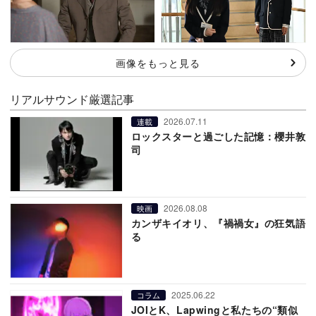
画像をもっと見る
リアルサウンド厳選記事
2026.07.11
連載
ロックスターと過ごした記憶：櫻井敦
司
2026.08.08
映画
カンザキイオリ、『禍禍女』の狂気語
る
2025.06.22
コラム
JOIとK、Lapwingと私たちの“類似