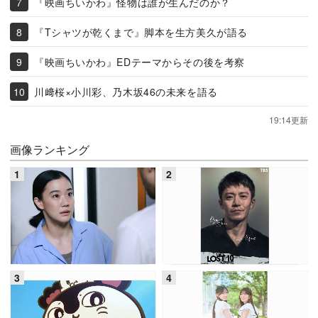
『映画ちいかわ』怪物は誰が生んだのか？
『Tシャツが乾くまで』脚本を生方美久が語る
『映画ちいかわ』EDテーマからその後を考察
川﨑桜×小川彩、乃木坂46の未来を語る
19:14更新
画像ランキング