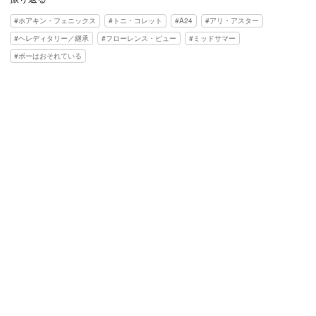
ホアキン・フェニックス
トニ・コレット
A24
アリ・アスター
ヘレディタリー／継承
フローレンス・ピュー
ミッドサマー
ボーはおそれている