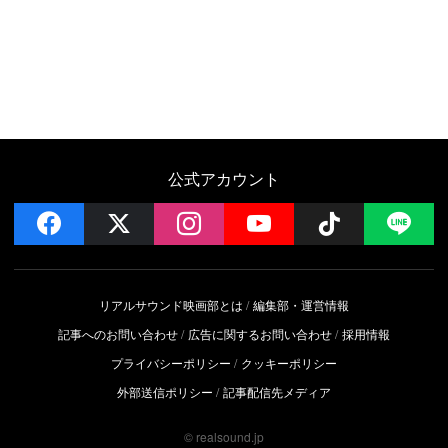
公式アカウント
facebook
x
instagram
YouTube
Follow on 
LI
リアルサウンド映画部とは
編集部・運営情報
記事へのお問い合わせ
広告に関するお問い合わせ
採用情報
プライバシーポリシー
クッキーポリシー
外部送信ポリシー
記事配信先メディア
© realsound.jp