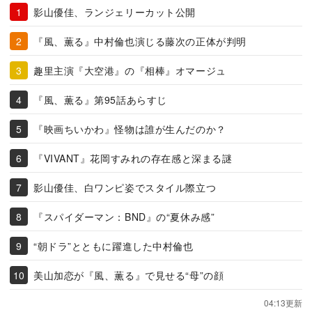
影山優佳、ランジェリーカット公開
『風、薫る』中村倫也演じる藤次の正体が判明
趣里主演『大空港』の『相棒』オマージュ
『風、薫る』第95話あらすじ
『映画ちいかわ』怪物は誰が生んだのか？
『VIVANT』花岡すみれの存在感と深まる謎
影山優佳、白ワンピ姿でスタイル際立つ
『スパイダーマン：BND』の“夏休み感”
“朝ドラ”とともに躍進した中村倫也
美山加恋が『風、薫る』で見せる“母”の顔
04:13更新