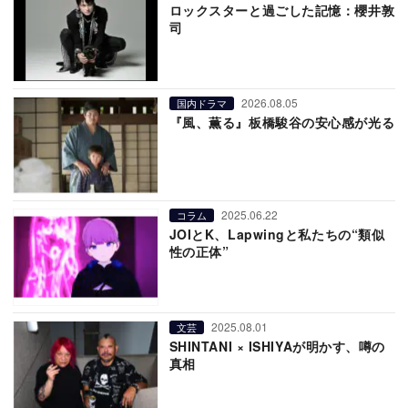
ロックスターと過ごした記憶：櫻井敦
司
2026.08.05
国内ドラマ
『風、薫る』板橋駿谷の安心感が光る
2025.06.22
コラム
JOIとK、Lapwingと私たちの“類似
性の正体”
2025.08.01
文芸
SHINTANI × ISHIYAが明かす、噂の
真相