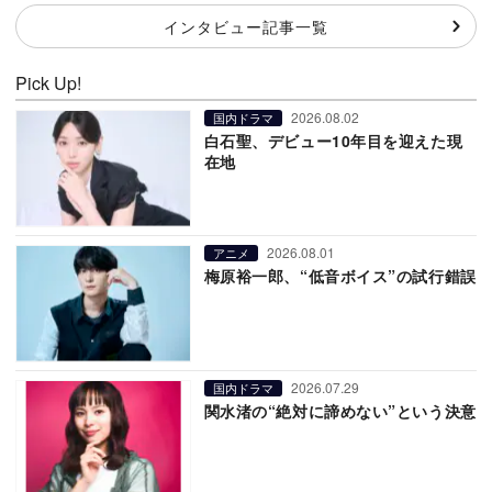
インタビュー記事一覧
Pick Up!
2026.08.02
国内ドラマ
白石聖、デビュー10年目を迎えた現
在地
2026.08.01
アニメ
梅原裕一郎、“低音ボイス”の試行錯誤
2026.07.29
国内ドラマ
関水渚の“絶対に諦めない”という決意