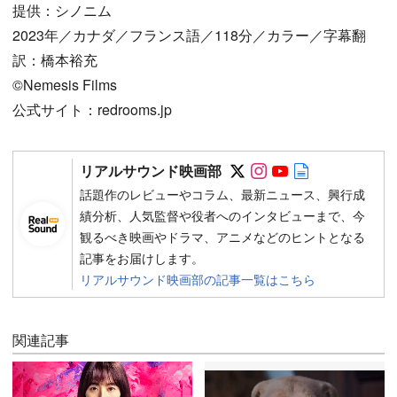
提供：シノニム
2023年／カナダ／フランス語／118分／カラー／字幕翻
訳：橋本裕充
©Nemesis Films
公式サイト：redrooms.jp
Follow on SNS
Follow on SNS
Follow on SN
Author web 
リアルサウンド映画部
話題作のレビューやコラム、最新ニュース、興行成
績分析、人気監督や役者へのインタビューまで、今
観るべき映画やドラマ、アニメなどのヒントとなる
記事をお届けします。
リアルサウンド映画部の記事一覧はこちら
関連記事