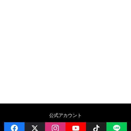
公式アカウント
facebook
x
instagram
YouTube
Follow on 
LI