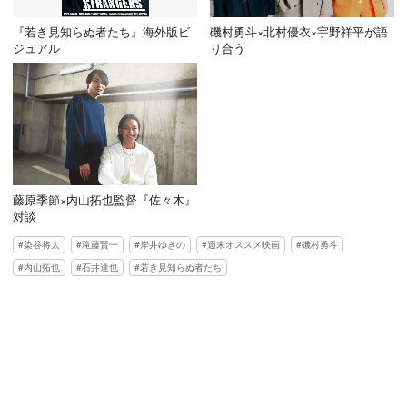
『若き見知らぬ者たち』海外版ビ
磯村勇斗×北村優衣×宇野祥平が語
ジュアル
り合う
藤原季節×内山拓也監督『佐々木』
対談
染谷将太
滝藤賢一
岸井ゆきの
週末オススメ映画
磯村勇斗
内山拓也
石井達也
若き見知らぬ者たち