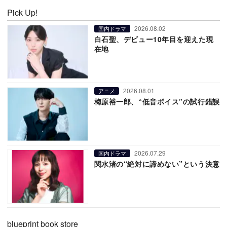
Pick Up!
2026.08.02
国内ドラマ
白石聖、デビュー10年目を迎えた現
在地
2026.08.01
アニメ
梅原裕一郎、“低音ボイス”の試行錯誤
2026.07.29
国内ドラマ
関水渚の“絶対に諦めない”という決意
blueprint book store