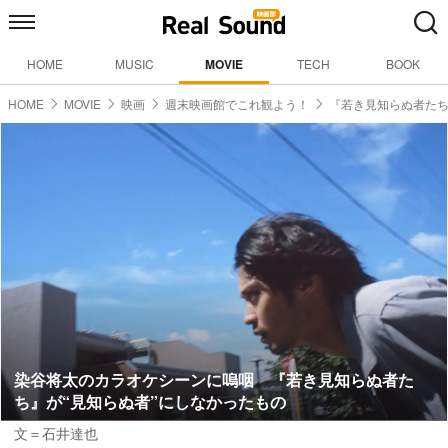
HOME
MUSIC
MOVIE
TECH
BOOK
HOME
MOVIE
映画
週末映画館でこれ観よう！
『若き見知らぬ者た
染谷将太のカラオケシーンに嗚咽 『若き見知らぬ者た
ち』が“見知らぬ者”にしなかったもの
文＝石井達也