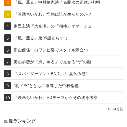
『風、薫る』中村倫也演じる藤次の正体が判明
『映画ちいかわ』怪物は誰が生んだのか？
趣里主演『大空港』の『相棒』オマージュ
『風、薫る』第95話あらすじ
影山優佳、白ワンピ姿でスタイル際立つ
美山加恋が『風、薫る』で見せる“母”の顔
『スパイダーマン：BND』の“夏休み感”
“朝ドラ”とともに躍進した中村倫也
『映画ちいかわ』EDテーマからその後を考察
10:14更新
画像ランキング