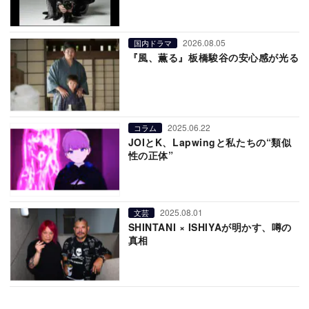
2026.08.05
国内ドラマ
『風、薫る』板橋駿谷の安心感が光る
2025.06.22
コラム
JOIとK、Lapwingと私たちの“類似
性の正体”
2025.08.01
文芸
SHINTANI × ISHIYAが明かす、噂の
真相