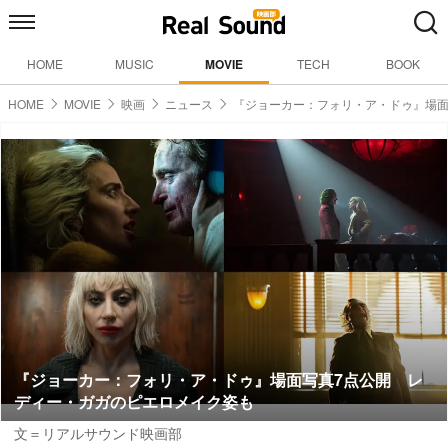
HOME
MUSIC
MOVIE
TECH
BOOK
HOME
MOVIE
映画
ニュース
『ジョーカー：フォリ・ア・ドゥ』場
『ジョーカー：フォリ・ア・ドゥ』場面写真7点公開 レ
ディー・ガガのピエロメイク姿も
文＝リアルサウンド映画部