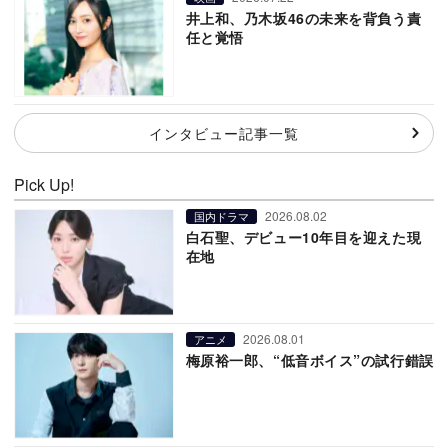
井上和、乃木坂46の未来を背負う責
任と覚悟
インタビュー記事一覧
Pick Up!
2026.08.02
国内ドラマ
白石聖、デビュー10年目を迎えた現
在地
2026.08.01
アニメ
梅原裕一郎、“低音ボイス”の試行錯誤