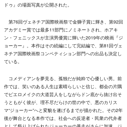
ドゥ』の場面写真が公開された。
第76回ヴェネチア国際映画祭で金獅子賞に輝き、第92回
アカデミー賞では最多11部門にノミネートされ、ホアキ
ン・フェニックスが主演男優賞に輝いた2019年の映画『ジ
ョーカー』。本作はその続編にして完結編で、第81回ヴェ
ネチア国際映画祭コンペティション部門への出品も決定し
ている。
コメディアンを夢見る、孤独だが純粋で心優しい男。前
作では、笑いのある人生は素晴らしいと信じ、都会の片隅
でピエロメイクの大道芸人をしながらドン底から抜け出そ
うともがく彼が、理不尽だらけの世の中で、悪のカリス
マ“ジョーカー”へと変貌を遂げるまでが描かれた。その2年
後が舞台となる本作では、社会への反逆者・民衆の代弁者
として祭り上げられたジョーカーの暴走がさらに加速。ジ