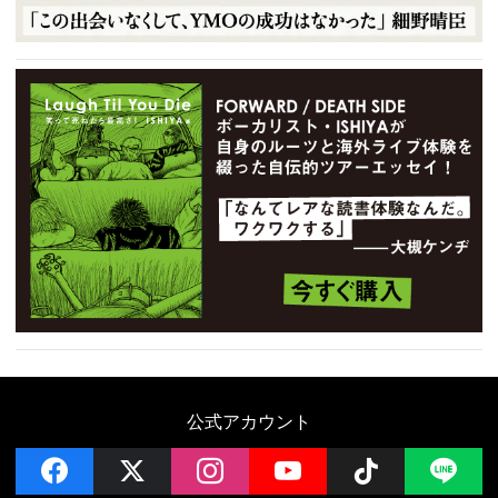
公式アカウント
facebook
x
instagram
YouTube
Follow on 
LI