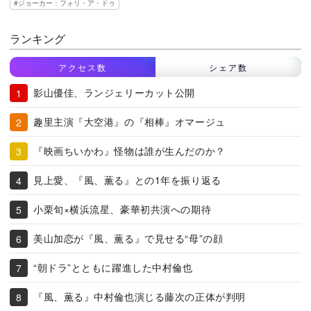
ジョーカー：フォリ・ア・ドゥ
ランキング
アクセス数
シェア数
影山優佳、ランジェリーカット公開
趣里主演『大空港』の『相棒』オマージュ
『映画ちいかわ』怪物は誰が生んだのか？
見上愛、『風、薫る』との1年を振り返る
小栗旬×横浜流星、豪華初共演への期待
美山加恋が『風、薫る』で見せる“母”の顔
“朝ドラ”とともに躍進した中村倫也
『風、薫る』中村倫也演じる藤次の正体が判明