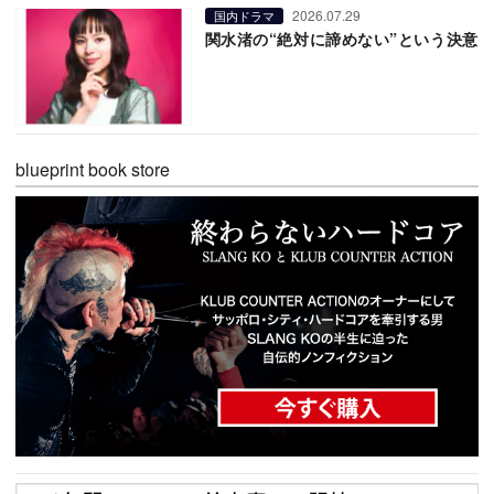
2026.07.29
国内ドラマ
関水渚の“絶対に諦めない”という決意
blueprint book store