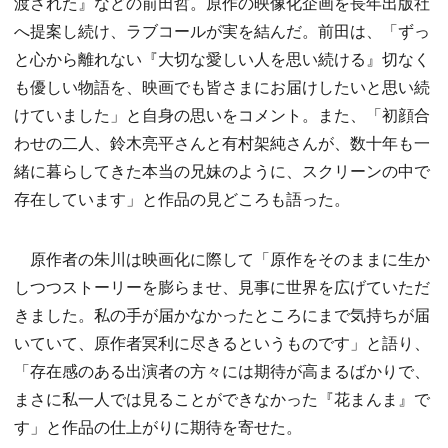
渡された』などの前田哲。原作の映像化企画を長年出版社
へ提案し続け、ラブコールが実を結んだ。前田は、「ずっ
と心から離れない『大切な愛しい人を思い続ける』切なく
も優しい物語を、映画でも皆さまにお届けしたいと思い続
けていました」と自身の思いをコメント。また、「初顔合
わせの二人、鈴木亮平さんと有村架純さんが、数十年も一
緒に暮らしてきた本当の兄妹のように、スクリーンの中で
存在しています」と作品の見どころも語った。
原作者の朱川は映画化に際して「原作をそのままに生か
しつつストーリーを膨らませ、見事に世界を広げていただ
きました。私の手が届かなかったところにまで気持ちが届
いていて、原作者冥利に尽きるというものです」と語り、
「存在感のある出演者の方々には期待が高まるばかりで、
まさに私一人では見ることができなかった『花まんま』で
す」と作品の仕上がりに期待を寄せた。