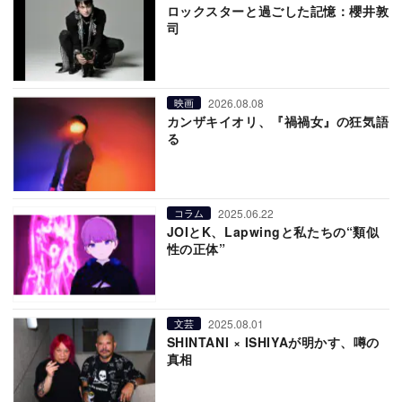
ロックスターと過ごした記憶：櫻井敦
司
2026.08.08
映画
カンザキイオリ、『禍禍女』の狂気語
る
2025.06.22
コラム
JOIとK、Lapwingと私たちの“類似
性の正体”
2025.08.01
文芸
SHINTANI × ISHIYAが明かす、噂の
真相