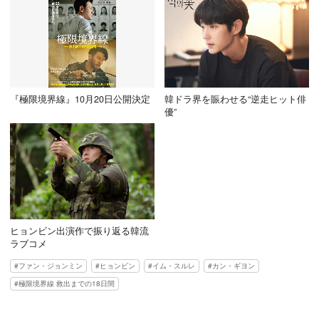
『極限境界線』10月20日公開決定
韓ドラ界を賑わせる“逆走ヒット俳
優”
ヒョンビン出演作で振り返る韓流
ラブコメ
ファン・ジョンミン
ヒョンビン
イム・スルレ
カン・ギヨン
極限境界線 救出までの18日間