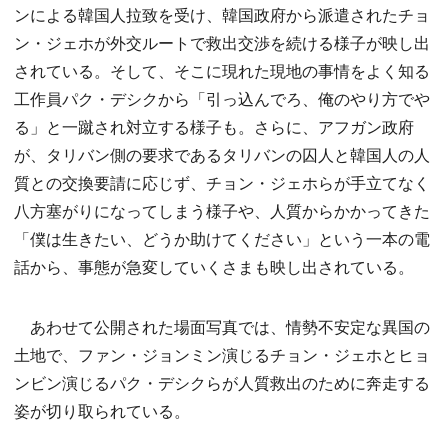
ンによる韓国人拉致を受け、韓国政府から派遣されたチョ
ン・ジェホが外交ルートで救出交渉を続ける様子が映し出
されている。そして、そこに現れた現地の事情をよく知る
工作員パク・デシクから「引っ込んでろ、俺のやり方でや
る」と一蹴され対立する様子も。さらに、アフガン政府
が、タリバン側の要求であるタリバンの囚人と韓国人の人
質との交換要請に応じず、チョン・ジェホらが手立てなく
八方塞がりになってしまう様子や、人質からかかってきた
「僕は生きたい、どうか助けてください」という一本の電
話から、事態が急変していくさまも映し出されている。
あわせて公開された場面写真では、情勢不安定な異国の
土地で、ファン・ジョンミン演じるチョン・ジェホとヒョ
ンビン演じるパク・デシクらが人質救出のために奔走する
姿が切り取られている。