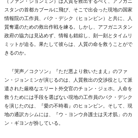
（ファン・ジョンミン）は人質を救出するべく、アフガニ
スタンの首都カブールに飛び、そこで出会った現地の国家
情報院の工作員、パク・デシク（ヒョンビン）と共に、人
質奪還のための救出作戦を練る。しかし、アフガニスタン
政府の協力は見込めず、情報も錯綜し、刻一刻とタイムリ
ミットが迫る。果たして彼らは、人質の命を救うことがで
きるのか。
『哭声／コクソン』『ただ悪より救いたまえ』のファ
ン・ジョンミンが演じるのは、人質救出の交渉役として派
遣された厳格なエリート外交官のチョン・ジェホ。人命を
救うためには手段を選ばない現地の工作員のパク・デシク
を演じたのは、『愛の不時着』のヒョンビン。そして、現
地の通訳カシムには、『ウ・ヨンウ弁護士は天才肌」のカ
ン・ギヨンが扮している。