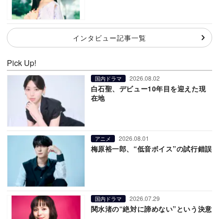
インタビュー記事一覧
Pick Up!
2026.08.02
国内ドラマ
白石聖、デビュー10年目を迎えた現
在地
2026.08.01
アニメ
梅原裕一郎、“低音ボイス”の試行錯誤
2026.07.29
国内ドラマ
関水渚の“絶対に諦めない”という決意