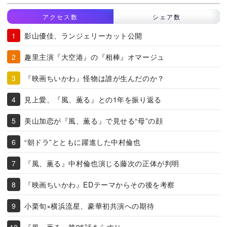
アクセス数
シェア数
影山優佳、ランジェリーカット公開
趣里主演『大空港』の『相棒』オマージュ
『映画ちいかわ』怪物は誰が生んだのか？
見上愛、『風、薫る』との1年を振り返る
美山加恋が『風、薫る』で見せる“母”の顔
“朝ドラ”とともに躍進した中村倫也
『風、薫る』中村倫也演じる藤次の正体が判明
『映画ちいかわ』EDテーマからその後を考察
小栗旬×横浜流星、豪華初共演への期待
『風、薫る』第95話あらすじ