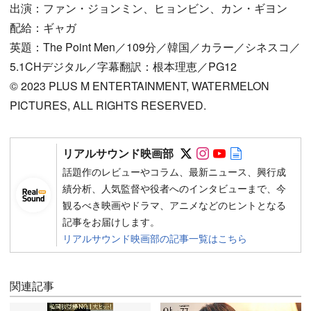
出演：ファン・ジョンミン、ヒョンビン、カン・ギヨン
配給：ギャガ
英題：The Point Men／109分／韓国／カラー／シネスコ／
5.1CHデジタル／字幕翻訳：根本理恵／PG12
©︎ 2023 PLUS M ENTERTAINMENT, WATERMELON
PICTURES, ALL RIGHTS RESERVED.
Follow on SNS
Follow on SNS
Follow on SN
Author web 
リアルサウンド映画部
話題作のレビューやコラム、最新ニュース、興行成
績分析、人気監督や役者へのインタビューまで、今
観るべき映画やドラマ、アニメなどのヒントとなる
記事をお届けします。
リアルサウンド映画部の記事一覧はこちら
関連記事