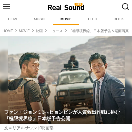
HOME
MUSIC
MOVIE
TECH
BOOK
HOME
MOVIE
映画
ニュース
『極限境界線』日本版予告＆場面写真
ファン・ジョンミン×ヒョンビンが人質救出作戦に挑む
『極限境界線』日本版予告公開
文＝リアルサウンド映画部