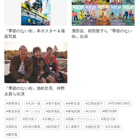
『季節のない街』本ポスター＆場
濱田岳、前田敦子ら『季節のない
面写真
街』出演
『季節のない街』池松壮亮、仲野
太賀ら出演
奥野瑛太
大沢一菜
増子直純
仲野太賀
広岡由里子
YOUNG DAIS
鶴見辰吾
ベンガル
坂井真紀
塚地武雅
LiLiCo
MEGUMI
岩松了
荒川良々
片桐はいり
高橋メアリージュン
渡辺大知
濱田岳
佐津川愛美
前田敦子
三浦透子
池松壮亮
又吉直樹
藤井隆