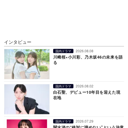
インタビュー
2026.08.08
国内ドラマ
川﨑桜×小川彩、乃木坂46の未来を語
る
2026.08.02
国内ドラマ
白石聖、デビュー10年目を迎えた現
在地
2026.07.29
国内ドラマ
関水渚の“絶対に諦めない”という決意