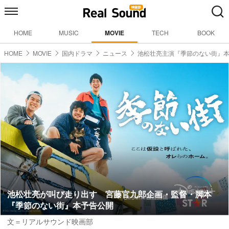
HOME
MUSIC
MOVIE
TECH
BOOK
HOME
MOVIE
国内ドラマ
ニュース
池松壮亮主演『季節のない街』
池松壮亮が叫び走り出す 宮藤官九郎企画・監督・脚本
『季節のない街』本予告公開
文＝リアルサウンド映画部