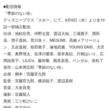
■配信情報
『季節のない街』
ディズニープラス「スター」にて、8月9日（水）より全10
話一挙独占配信
出演：池松壮亮、仲野太賀、渡辺大知、三浦透子、濱田
岳、増子直純、荒川良々、MEGUMI、高橋メアリージュ
ン、又吉直樹、前田敦子、塚地武雅、YOUNG DAIS、大沢
一菜、奥野瑛太、佐津川愛美、坂井真紀、片桐はいり、広
岡由里子、LiLiCo、藤井隆、鶴見辰吾、ベンガル、岩松了
原作：山本周五郎『季節のない街』
企画・脚本：宮藤官九郎
監督：宮藤官九郎、横浜聡子、渡辺直樹
音楽：大友良英
撮影：近藤龍人
美術：三ツ松けいこ
照明：尾下栄治