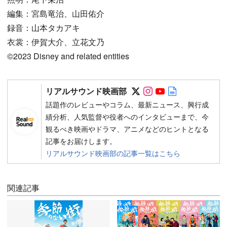
編集：宮島竜治、山田佑介
録音：山本タカアキ
衣裳：伊賀大介、立花文乃
©2023 Disney and related entities
Follow on SNS
Follow on SNS
Follow on SN
Author web 
リアルサウンド映画部
話題作のレビューやコラム、最新ニュース、興行成
績分析、人気監督や役者へのインタビューまで、今
観るべき映画やドラマ、アニメなどのヒントとなる
記事をお届けします。
リアルサウンド映画部の記事一覧はこちら
関連記事