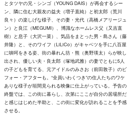
とタツヤの兄・シンゴ（YOUNG DAIS）が再会するシー
ン、隣に住む大親友の益夫（増子直純）と初太郎（荒川
良々）の楽しげな様子、その妻・光代（高橋メアリージュ
ン）と良江（MEGUMI）、博識なホームレス父（又吉直
樹）と息子（大沢一菜）、気品をまとった男・島さん（藤
井隆）と、そのワイフ（LiLiCo）がキャベツを手に八百屋
に啖呵をきる姿、街の暴れん坊・熊（奥野瑛太）らが映し
出され、優しい夫・良太郎（塚地武雅）の妻でともに5人
の子どもを育てる、元アイドルのみさお（前田敦子）のビ
フォー・アフターも。“全員いわくつき”の住人たちのワケ
ありな様子が垣間見られる映像に仕上がっている。予告の
終盤では、この街に暮らし、次第にここが自分の居場所だ
と感じはじめた半助と、この街に変化が訪れることを予感
させる。