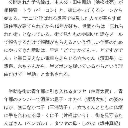
公開された予告編は、主人公・田中新助（池松壮亮）が
相棒猫・トラ（ベーコン）と、街にやってくるシーンから
始まる。“ナニ”と呼ばれる災害で被災した人々が暮らす仮
設住宅が建てられてから12年が経ち、世間からは「忘れら
れた街」となっている。街で見たものや聞いた話をメール
で報告するだけで報酬がもらえるという怪しい仕事のため
にやってきた新助は、早速「どですかでん～、どですかで
ん」と毎日見えない電車を走らせる六ちゃん（濱田岳）に
遭遇。六ちゃんから、半ズボンを履いているからという理
由だけで「半助」と命名される。
半助を街の青年部に引き入れるタツヤ（仲野太賀）、青
年部のメンバーで酒屋の息子・オカベ（渡辺大知）の姿の
ほか、無口なかつ子（三浦透子）、六ちゃんとともに仏壇
に手を合わせる母・くに子（片桐はいり）、街を見守るた
んばさん（ベンガル）、タツヤの母・しのぶ（坂井真紀）