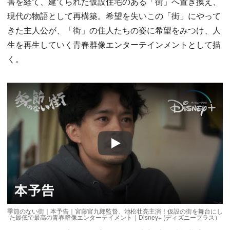
害を経て、建てられた仮設住宅のある「街」へ置き換え、
現代の物語として再構築。希望を失いこの「街」にやって
きた主人公が、「街」の住人たちの姿に希望をみつけ、人
生を再生していく青春群像エンターテインメントとして描
く。
Play
季節のない街｜本予告｜宮藤官九郎監督、池松壮亮主演！仮設の街を舞台にし
た最低で最高の青春群像エンターテイメント｜Disney+ (ディズニープラス）