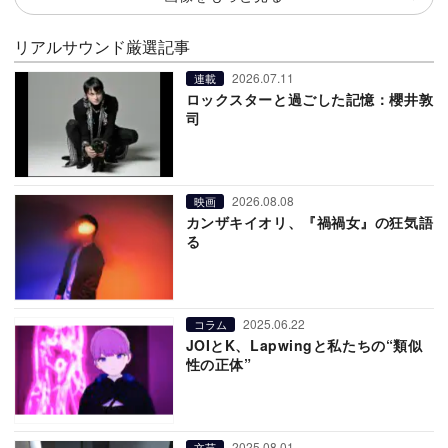
リアルサウンド厳選記事
2026.07.11
連載
ロックスターと過ごした記憶：櫻井敦
司
2026.08.08
映画
カンザキイオリ、『禍禍女』の狂気語
る
2025.06.22
コラム
JOIとK、Lapwingと私たちの“類似
性の正体”
2025.08.01
文芸