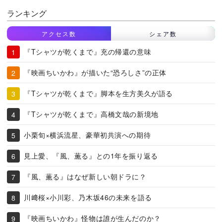
ランキング
アクセス数
シェア数
『Tシャツが乾くまで』充の帰還の意味
『映画ちいかわ』が描いた“恐ろしさ”の正体
『Tシャツが乾くまで』脚本を生方美久が語る
『Tシャツが乾くまで』高橋文哉の新境地
小栗旬×横浜流星、豪華初共演への期待
見上愛、『風、薫る』との1年を振り返る
『風、薫る』はなぜ新しい朝ドラに？
川﨑桜×小川彩、乃木坂46の未来を語る
『映画ちいかわ』怪物は誰が生んだのか？