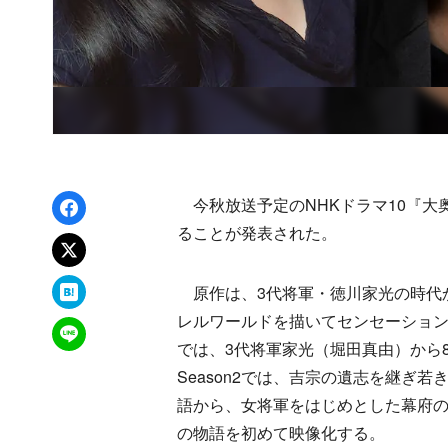
Facebookでシェア
今秋放送予定のNHKドラマ10『大奥
ることが発表された。
xでポスト
はてなブックマーク
原作は、3代将軍・徳川家光の時代
レルワールドを描いてセンセーションを
LINEで送る
では、3代将軍家光（堀田真由）から
Season2では、吉宗の遺志を継ぎ
語から、女将軍をはじめとした幕府の
の物語を初めて映像化する。