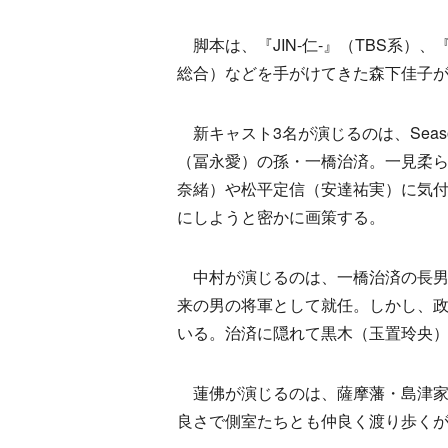
脚本は、『JIN-仁-』（TBS系）
総合）などを手がけてきた森下佳子
新キャスト3名が演じるのは、Seas
（冨永愛）の孫・一橋治済。一見柔
奈緒）や松平定信（安達祐実）に気
にしようと密かに画策する。
中村が演じるのは、一橋治済の長男
来の男の将軍として就任。しかし、
いる。治済に隠れて黒木（玉置玲央
蓮佛が演じるのは、薩摩藩・島津家
良さで側室たちとも仲良く渡り歩く