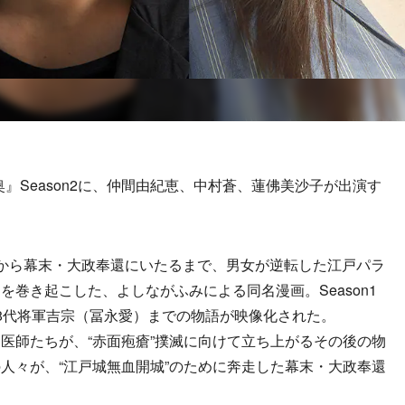
』Season2に、仲間由紀恵、中村蒼、蓮佛美沙子が出演す
から幕末・大政奉還にいたるまで、男女が逆転した江戸パラ
巻き起こした、よしながふみによる同名漫画。Season1
8代将軍吉宗（冨永愛）までの物語が映像化された。
若き医師たちが、“赤面疱瘡”撲滅に向けて立ち上がるその後の物
人々が、“江戸城無血開城”のために奔走した幕末・大政奉還