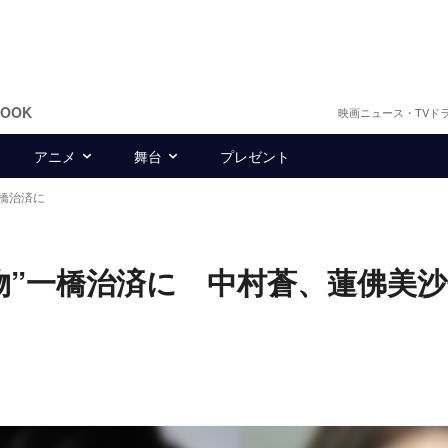
BOOK
映画ニュース・TVド
アニメ
舞台
プレゼント
橋治済に
物”一橋治済に 中村蒼、蓮佛美