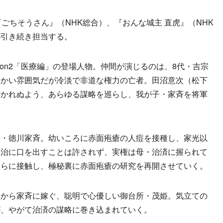
、『ごちそうさん』（NHK総合）、『おんな城主 直虎』（NHK
が引き続き担当する。
on2「医療編」の登場人物。仲間が演じるのは、8代・吉宗
らかい雰囲気だが冷淡で非道な権力の亡者。田沼意次（松下
付かれぬよう、あらゆる謀略を巡らし、我が子・家斉を将軍
・徳川家斉。幼いころに赤面疱瘡の人痘を接種し、家光以
政治に口を出すことは許されず、実権は母・治済に握られて
）らに接触し、極秘裏に赤面疱瘡の研究を再開させていく。
から家斉に嫁ぐ、聡明で心優しい御台所・茂姫。気立ての
が、やがて治済の謀略に巻き込まれていく。