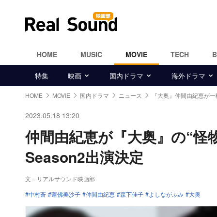
HOME
MUSIC
MOVIE
TECH
特集
映画
国内ドラマ
海外ドラマ
HOME
MOVIE
国内ドラマ
ニュース
『大奥』仲間由紀恵が一
2023.05.18 13:20
仲間由紀恵が『大奥』の“怪
Season2出演決定
文＝リアルサウンド映画部
中村蒼
蓮佛美沙子
仲間由紀恵
森下佳子
よしながふみ
大奥