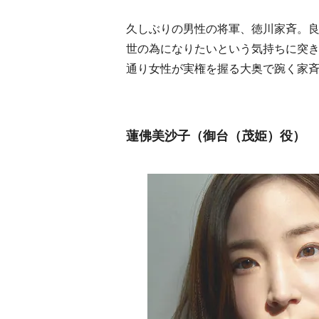
久しぶりの男性の将軍、徳川家斉。
世の為になりたいという気持ちに突
通り女性が実権を握る大奥で踠く家
蓮佛美沙子（御台（茂姫）役）