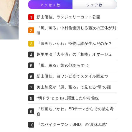
アクセス数
シェア数
影山優佳、ランジェリーカット公開
『風、薫る』中村倫也演じる藤次の正体が判
明
『映画ちいかわ』怪物は誰が生んだのか？
趣里主演『大空港』の『相棒』オマージュ
『風、薫る』第95話あらすじ
影山優佳、白ワンピ姿でスタイル際立つ
美山加恋が『風、薫る』で見せる“母”の顔
“朝ドラ”とともに躍進した中村倫也
『映画ちいかわ』EDテーマからその後を考
察
『スパイダーマン：BND』の“夏休み感”