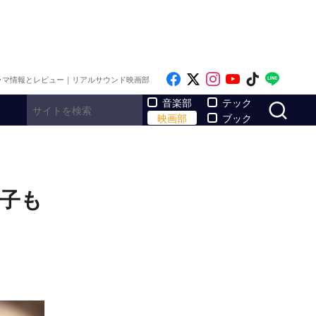
Like on Facebook
Follow on x
Follow on Inst
Follow on Y
Follow on
Follo
ラマ情報とレビュー｜リアルサウンド映画部
サ
音楽部
テック
映画部
ブック
沙子も