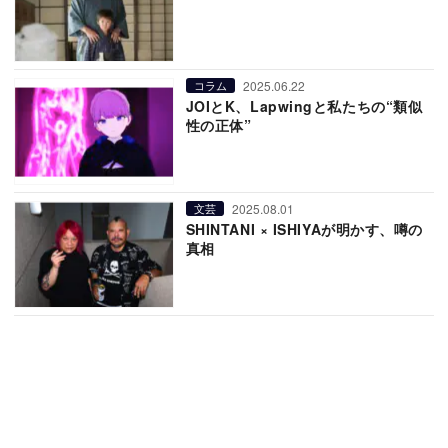
2025.06.22
コラム
JOIとK、Lapwingと私たちの“類似
性の正体”
2025.08.01
文芸
SHINTANI × ISHIYAが明かす、噂の
真相