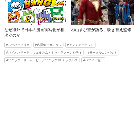
なぜ海外で日本の漫画実写化が相
杉山すぴ豊が語る、吹き替え監修
次ぐのか
スーパーマリオ
名探偵ピカチュウ
アンチャーテッド
バイオハザード：ウェルカム・トゥ・ラクーンシティ
モータルコンバット
ソニック・ザ・ムービー／ソニック vs ナックルズ
バフィー吉川