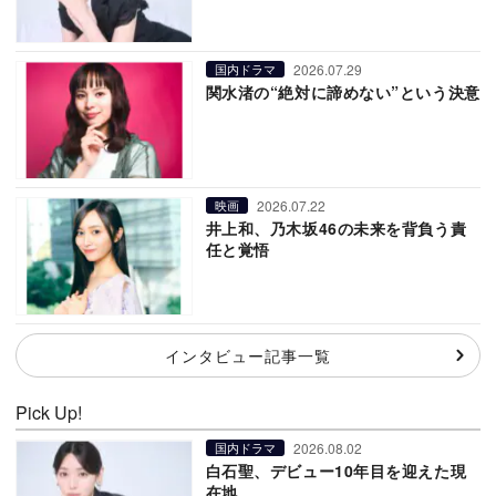
2026.07.29
国内ドラマ
関水渚の“絶対に諦めない”という決意
2026.07.22
映画
井上和、乃木坂46の未来を背負う責
任と覚悟
インタビュー記事一覧
Pick Up!
2026.08.02
国内ドラマ
白石聖、デビュー10年目を迎えた現
在地