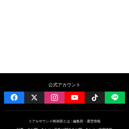
公式アカウント
facebook
x
instagram
YouTube
Follow on 
LI
リアルサウンド映画部とは
編集部・運営情報