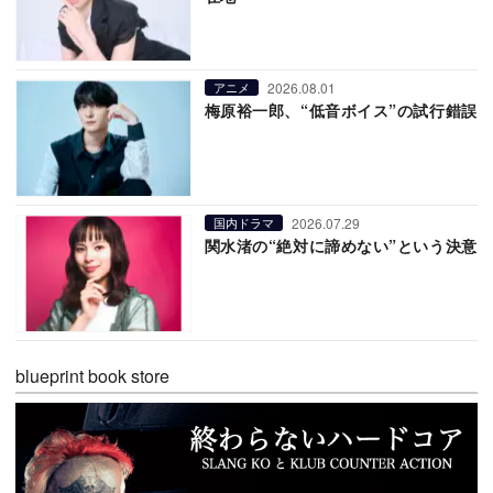
2026.08.01
アニメ
梅原裕一郎、“低音ボイス”の試行錯誤
2026.07.29
国内ドラマ
関水渚の“絶対に諦めない”という決意
blueprint book store