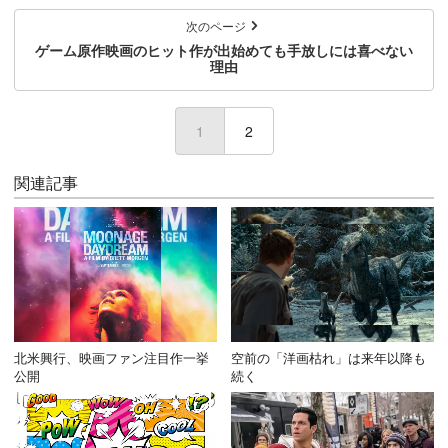
次のページ
ゲーム原作映画のヒット作が出始めても手放しには喜べない
理由
1
(current)
2
関連記事
北米興行、映画ファン注目作一挙
空前の「洋画枯れ」は来年以降も
公開
続く