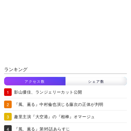
ランキング
アクセス数
シェア数
影山優佳、ランジェリーカット公開
『風、薫る』中村倫也演じる藤次の正体が判明
趣里主演『大空港』の『相棒』オマージュ
『風、薫る』第95話あらすじ