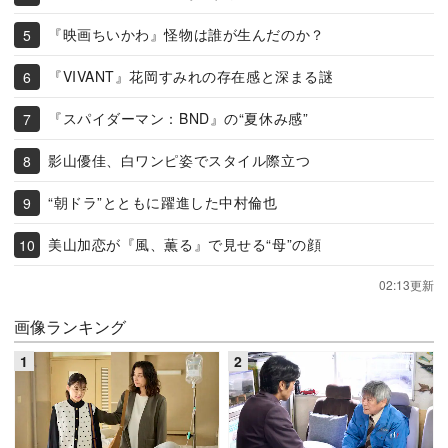
『映画ちいかわ』怪物は誰が生んだのか？
『VIVANT』花岡すみれの存在感と深まる謎
『スパイダーマン：BND』の“夏休み感”
影山優佳、白ワンピ姿でスタイル際立つ
“朝ドラ”とともに躍進した中村倫也
美山加恋が『風、薫る』で見せる“母”の顔
02:13更新
画像ランキング