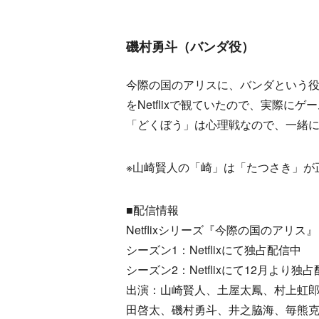
磯村勇斗（バンダ役）
今際の国のアリスに、バンダという
をNetflixで観ていたので、実際
「どくぼう」は心理戦なので、一緒
※山崎賢人の「崎」は「たつさき」が
■配信情報
Netflixシリーズ『今際の国のアリス』
シーズン1：Netflixにて独占配信中
シーズン2：Netflixにて12月より独
出演：山崎賢人、土屋太鳳、村上虹
田啓太、磯村勇斗、井之脇海、毎熊