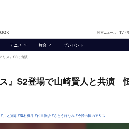
BOOK
映画ニュース・TVド
アニメ
舞台
プレゼント
アリス』S2に出演
ス』S2登場で山崎賢人と共演 
井之脇海
磯村勇斗
仲里依紗
さとうほなみ
今際の国のアリス