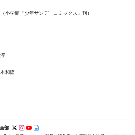
』（小学館『少年サンデーコミックス』刊）
井淳
坂本和隆
Follow on SNS
Follow on SNS
Follow on SNS
Author web site
画部