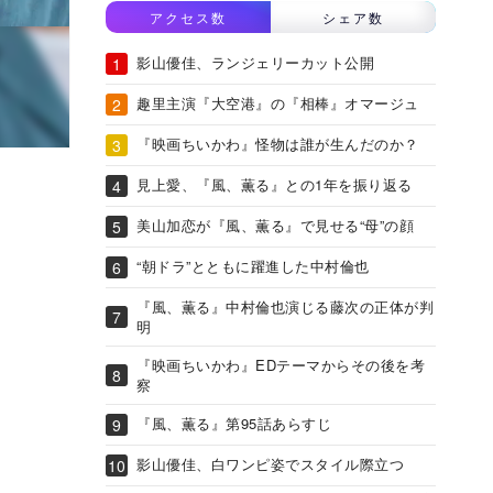
アクセス数
シェア数
影山優佳、ランジェリーカット公開
趣里主演『大空港』の『相棒』オマージュ
『映画ちいかわ』怪物は誰が生んだのか？
見上愛、『風、薫る』との1年を振り返る
美山加恋が『風、薫る』で見せる“母”の顔
“朝ドラ”とともに躍進した中村倫也
『風、薫る』中村倫也演じる藤次の正体が判
明
『映画ちいかわ』EDテーマからその後を考
察
『風、薫る』第95話あらすじ
影山優佳、白ワンピ姿でスタイル際立つ