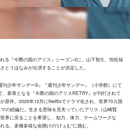
配信される『今際の国のアリス』シーズン2に、山下智久、恒松祐
、さとうほなみが出演することが決定した。
『週刊少年サンデーS』『週刊少年サンデー』（小学館）にて
かけて、新章となる『今際の国のアリスRETRY』が刊行されて
作。2020年12月にNetflixでドラマ化され、世界70カ国
ドラマの続編だ。生きる意味を見失っていたアリス（山崎賢
の世界に戻ることを希望し、知力、体力、チームワークな
れる、多種多様な命懸けの“げぇむ”に挑む。