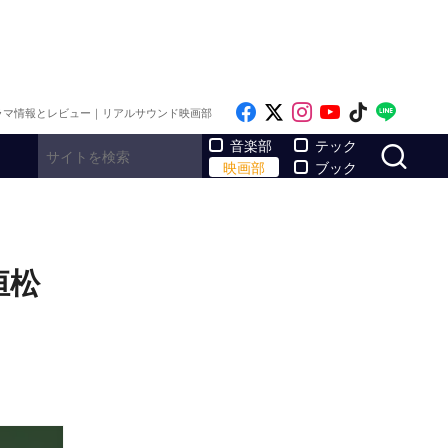
Like on Facebook
Follow on x
Follow on Inst
Follow on Y
Follow on
Follo
ラマ情報とレビュー｜リアルサウンド映画部
サ
音楽部
テック
映画部
ブック
恒松