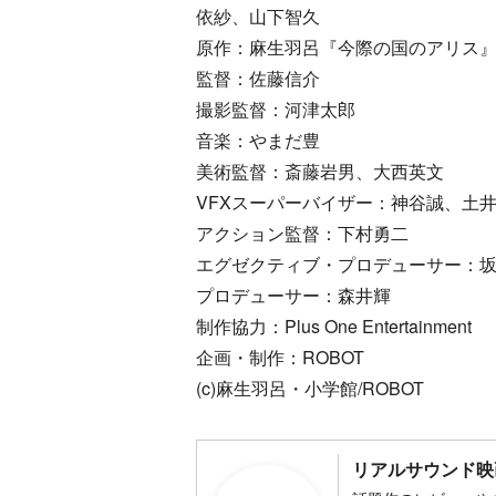
依紗、山下智久
原作：麻生羽呂『今際の国のアリス
監督：佐藤信介
撮影監督：河津太郎
音楽：やまだ豊
美術監督：斎藤岩男、大西英文
VFXスーパーバイザー：神谷誠、土
アクション監督：下村勇二
エグゼクティブ・プロデューサー：
プロデューサー：森井輝
制作協力：Plus One Entertainment
企画・制作：ROBOT
(c)麻生羽呂・小学館/ROBOT
リアルサウンド映