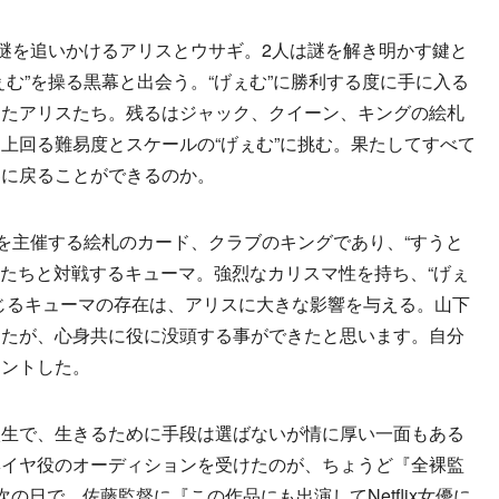
謎を追いかけるアリスとウサギ。2人は謎を解き明かす鍵と
む”を操る黒幕と出会う。“げぇむ”に勝利する度に手に入る
めたアリスたち。残るはジャック、クイーン、キングの絵札
上回る難易度とスケールの“げぇむ”に挑む。果たしてすべて
界に戻ることができるのか。
を主催する絵札のカード、クラブのキングであり、“すうと
スたちと対戦するキューマ。強烈なカリスマ性を持ち、“げぇ
じるキューマの存在は、アリスに大きな影響を与える。山下
したが、心身共に役に没頭する事ができたと思います。自分
メントした。
生で、生きるために手段は選ばないが情に厚い一面もある
ヘイヤ役のオーディションを受けたのが、ちょうど『全裸監
の日で。佐藤監督に『この作品にも出演してNetflix女優に