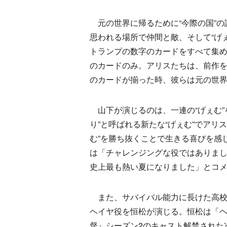
元の世界に帰るために“今際の国”の
思われる場所で仲間と敵、そして“げぇ
トランプの数字のカードをすべて集
のカードのみ。アリスたちは、前作を
のカードが揃った時、彼らは元の世
山下が演じるのは、一連の“げぇむ”
り”と呼ばれる新たな“げぇむ”でアリ
む”を勝ち抜くことで生きる喜びを感
は「チャレンジングな役ではありま
史上最も熱い夏になりました」とコ
また、サバイバル能力に長けた高校
ヘイヤ役を恒松が演じる。恒松は「
督』シーズン2のキャスト解禁された次