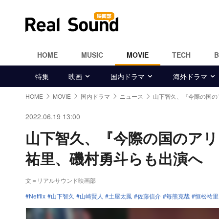
HOME
MUSIC
MOVIE
TECH
特集
映画
国内ドラマ
海外ドラマ
HOME
MOVIE
国内ドラマ
ニュース
山下智久、『今際の国の
2022.06.19 13:00
山下智久、『今際の国のアリ
祐里、磯村勇斗らも出演へ
文＝リアルサウンド映画部
Netflix
山下智久
山崎賢人
土屋太鳳
佐藤信介
毎熊克哉
恒松祐里