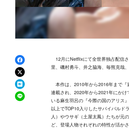
Facebookでシェア
12月にNetflixにて全世界独占
里、磯村勇斗、井之脇海、毎熊克哉
xでポスト
はてなブックマーク
本作は、2010年から2016年まで
連載され、2020年から2021年に
LINEで送る
いる麻生羽呂の『今際の国のアリス』が原
以上でTOP10入りしたサバイバル
人）やウサギ（土屋太鳳）たちが元
ど、登場人物それぞれの特性が活かさ