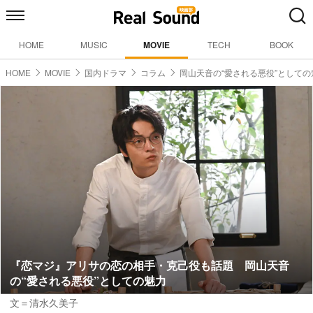
HOME
MUSIC
MOVIE
TECH
BOOK
HOME
MOVIE
国内ドラマ
コラム
岡山天音の“愛される悪役”としての
『恋マジ』アリサの恋の相手・克己役も話題 岡山天音
の“愛される悪役”としての魅力
文＝清水久美子