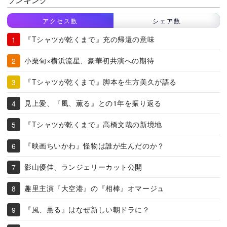
アクセス数
シェア数
『Tシャツが乾くまで』充の帰還の意味
小栗旬×横浜流星、豪華初共演への期待
『Tシャツが乾くまで』脚本を生方美久が語る
見上愛、『風、薫る』との1年を振り返る
『Tシャツが乾くまで』高橋文哉の新境地
『映画ちいかわ』怪物は誰が生んだのか？
影山優佳、ランジェリーカット公開
趣里主演『大空港』の『相棒』オマージュ
『風、薫る』はなぜ新しい朝ドラに？