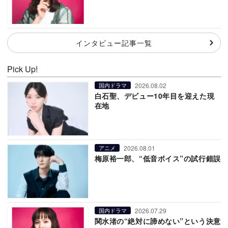
インタビュー記事一覧
Pick Up!
2026.08.02
国内ドラマ
白石聖、デビュー10年目を迎えた現
在地
2026.08.01
アニメ
梅原裕一郎、“低音ボイス”の試行錯誤
2026.07.29
国内ドラマ
関水渚の“絶対に諦めない”という決意