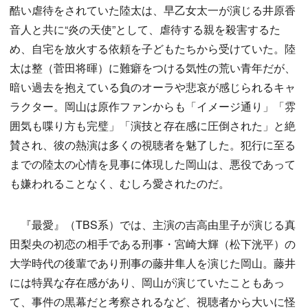
酷い虐待をされていた陸太は、早乙女太一が演じる井原香
音人と共に“炎の天使”として、虐待する親を殺害するた
め、自宅を放火する依頼を子どもたちから受けていた。陸
太は整（菅田将暉）に難癖をつける気性の荒い青年だが、
暗い過去を抱えている負のオーラや悲哀が感じられるキャ
ラクター。岡山は原作ファンからも「イメージ通り」「雰
囲気も喋り方も完璧」「演技と存在感に圧倒された」と絶
賛され、彼の熱演は多くの視聴者を魅了した。犯行に至る
までの陸太の心情を見事に体現した岡山は、悪役であって
も嫌われることなく、むしろ愛されたのだ。
『最愛』（TBS系）では、主演の吉高由里子が演じる真
田梨央の初恋の相手である刑事・宮崎大輝（松下洸平）の
大学時代の後輩であり刑事の藤井隼人を演じた岡山。藤井
には特異な存在感があり、岡山が演じていたこともあっ
て、事件の黒幕だと考察されるなど、視聴者から大いに怪