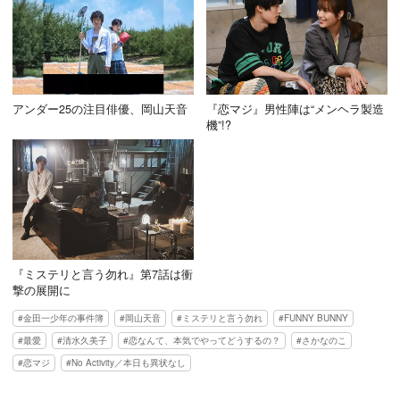
アンダー25の注目俳優、岡山天音
『恋マジ』男性陣は“メンヘラ製造
機”!?
『ミステリと言う勿れ』第7話は衝
撃の展開に
金田一少年の事件簿
岡山天音
ミステリと言う勿れ
FUNNY BUNNY
最愛
清水久美子
恋なんて、本気でやってどうするの？
さかなのこ
恋マジ
No Activity／本日も異状なし