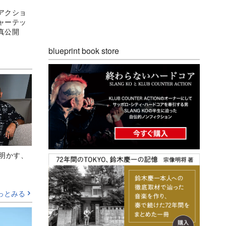
アクショ
ャーテッ
真公開
blueprint book store
Aが明かす、
っとみる