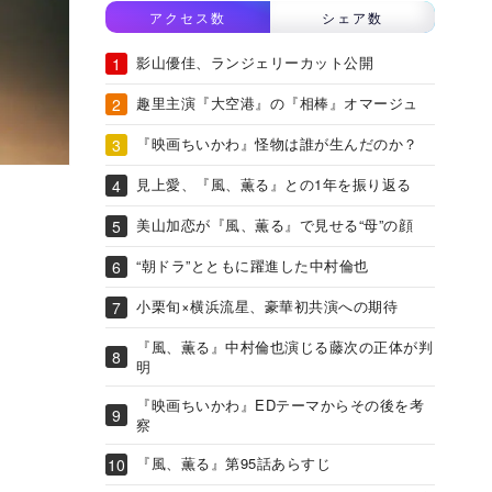
アクセス数
シェア数
影山優佳、ランジェリーカット公開
趣里主演『大空港』の『相棒』オマージュ
『映画ちいかわ』怪物は誰が生んだのか？
見上愛、『風、薫る』との1年を振り返る
美山加恋が『風、薫る』で見せる“母”の顔
“朝ドラ”とともに躍進した中村倫也
小栗旬×横浜流星、豪華初共演への期待
『風、薫る』中村倫也演じる藤次の正体が判
明
『映画ちいかわ』EDテーマからその後を考
察
『風、薫る』第95話あらすじ