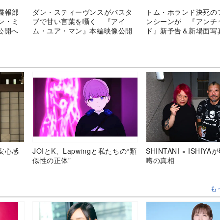
諜報部
ダン・スティーヴンスがバスタ
トム・ホランド決死の
ン・ミ
ブで甘い言葉を囁く 『アイ
ンシーンが 『アンチ
公開へ
ム・ユア・マン』本編映像公開
ド』新予告＆新場面写
安心感
JOIとK、Lapwingと私たちの“類
SHINTANI × ISHIY
似性の正体”
噂の真相
も