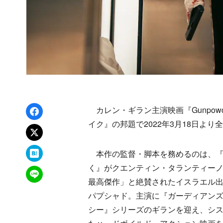
Facebookでシェア
カレン・ギラン主演映画『Gunpowde
イク』の邦題で2022年3月18日よ
xでポスト
はてなブックマーク
本作の監督・脚本を務めるのは、『
く』がクエンティン・タランティー
LINEで送る
最高傑作」と絶賛されたイスラエル
パプシャド。主演に『ガーディアン
シー』シリーズのギランを迎え、シ