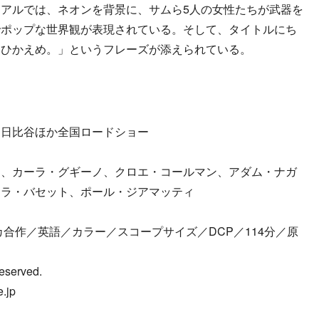
アルでは、ネオンを背景に、サムら5人の女性たちが武器を
でポップな世界観が表現されている。そして、タイトルにち
さひかえめ。」というフレーズが添えられている。
マズ 日比谷ほか全国ロードショー
ド
ィ、カーラ・グギーノ、クロエ・コールマン、アダム・ナガ
ェラ・バセット、ポール・ジアマッティ
カ合作／英語／カラー／スコープサイズ／DCP／114分／原
eserved.
.jp