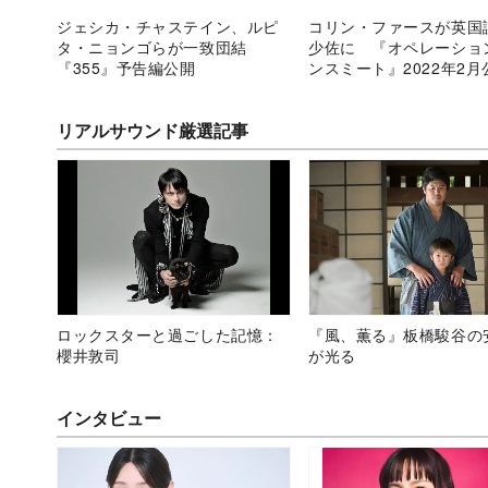
ジェシカ・チャステイン、ルピ
コリン・ファースが英国
タ・ニョンゴらが一致団結
少佐に 『オペレーショ
『355』予告編公開
ンスミート』2022年2月
リアルサウンド厳選記事
ロックスターと過ごした記憶：
『風、薫る』板橋駿谷の
櫻井敦司
が光る
インタビュー