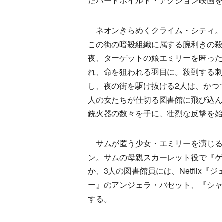
たハードボイルド・アクション映画
ネオンきらめくクライム・シティ。
この街の暗殺組織に属する腕利きの
夜、ターゲットの娘エミリーを匿っ
れ、命を狙われる羽目に。殺到する
し、夜の街を駆け抜ける2人は、かつ
人の女たちが仕切る図書館に飛び込
銃火器の数々を手に、壮烈な反撃を
サムが匿う少女・エミリーを演じる
ン。サムの母親スカーレット役で『
か、3人の図書館員には、Netfli
ー』のアンジェラ・バセット、『シ
する。