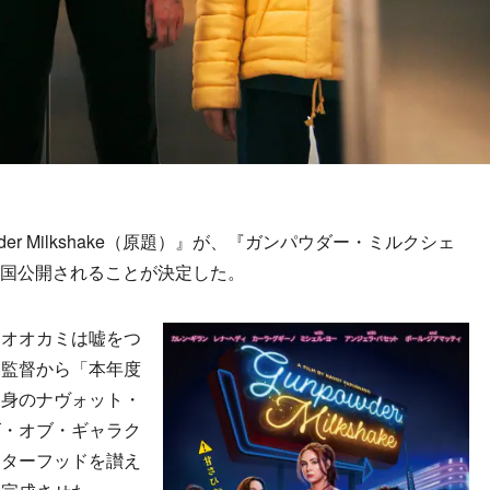
r Milkshake（原題）』が、『ガンパウダー・ミルクシェ
り全国公開されることが決定した。
オオカミは嘘をつ
ノ監督から「本年度
出身のナヴォット・
ズ・オブ・ギャラク
スターフッドを讃え