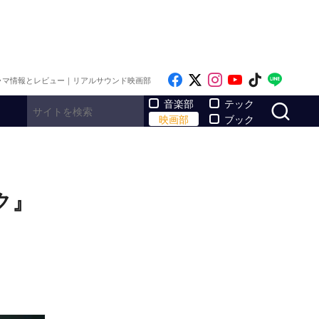
Like on Facebook
Follow on x
Follow on Inst
Follow on Y
Follow on
Follo
ラマ情報とレビュー｜リアルサウンド映画部
サ
音楽部
テック
映画部
ブック
ク』