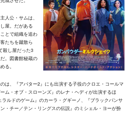
を完成させた。
主人公・サムは、
殺し屋。だがある
たことで組織を追わ
刺客たちを蹴散ら
て殺し屋だった3
んだ。図書館秘蔵の
始める。
のは、『アバター2』にも出演する子役のクロエ・コールマ
ゲーム・オブ・スローンズ』のレナ・ヘディが出演するほ
x『ジェラルドのゲーム』のカーラ・グギーノ、『ブラックパンサ
ャン・チー／テン・リングスの伝説』のミシェル・ヨーが扮