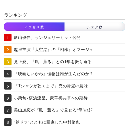
ランキング
アクセス数
シェア数
影山優佳、ランジェリーカット公開
趣里主演『大空港』の『相棒』オマージュ
見上愛、『風、薫る』との1年を振り返る
『映画ちいかわ』怪物は誰が生んだのか？
『Tシャツが乾くまで』充の帰還の意味
小栗旬×横浜流星、豪華初共演への期待
美山加恋が『風、薫る』で見せる“母”の顔
“朝ドラ”とともに躍進した中村倫也