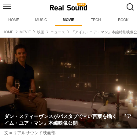
HOME
MUSIC
MOVIE
TECH
BOOK
HOME
MOVIE
映画
ニュース
『アイム・ユア・マン』本編特別映像
ダン・スティーヴンスがバスタブで甘い言葉を囁く 『ア
イム・ユア・マン』本編映像公開
文＝リアルサウンド映画部