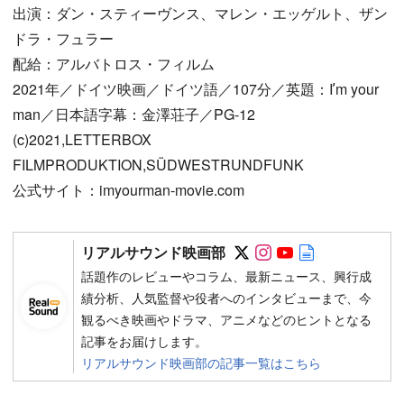
出演：ダン・スティーヴンス、マレン・エッゲルト、ザン
ドラ・フュラー
配給：アルバトロス・フィルム
2021年／ドイツ映画／ドイツ語／107分／英題：Iʼm your
man／日本語字幕：金澤荘子／PG-12
(c)2021,LETTERBOX
FILMPRODUKTION,SÜDWESTRUNDFUNK
公式サイト：imyourman-movie.com
Follow on SNS
Follow on SNS
Follow on SN
Author web 
リアルサウンド映画部
話題作のレビューやコラム、最新ニュース、興行成
績分析、人気監督や役者へのインタビューまで、今
観るべき映画やドラマ、アニメなどのヒントとなる
記事をお届けします。
リアルサウンド映画部の記事一覧はこちら