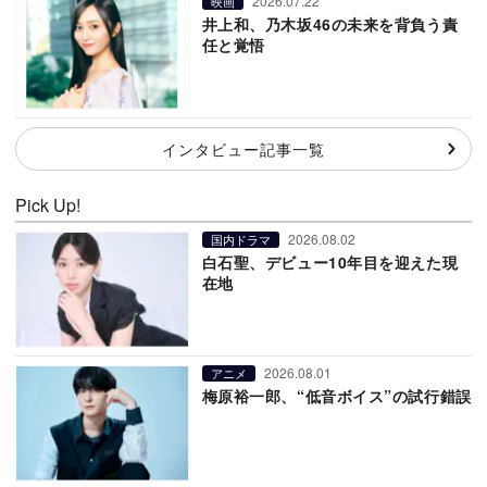
2026.07.22
映画
井上和、乃木坂46の未来を背負う責
任と覚悟
インタビュー記事一覧
Pick Up!
2026.08.02
国内ドラマ
白石聖、デビュー10年目を迎えた現
在地
2026.08.01
アニメ
梅原裕一郎、“低音ボイス”の試行錯誤