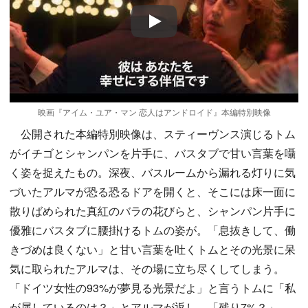
Play
映画『アイム・ユア・マン 恋人はアンドロイド』本編特別映像
公開された本編特別映像は、スティーヴンス演じるトム
がイチゴとシャンパンを片手に、バスタブで甘い言葉を囁
く姿を捉えたもの。深夜、バスルームから漏れる灯りに気
づいたアルマが恐る恐るドアを開くと、そこには床一面に
散りばめられた真紅のバラの花びらと、シャンパン片手に
優雅にバスタブに腰掛けるトムの姿が。「息抜きして、働
きづめは良くない」と甘い言葉を吐くトムとその光景に呆
気に取られたアルマは、その場に立ち尽くしてしまう。
「ドイツ女性の93%が夢見る光景だよ」と言うトムに「私
が属しているのは？」とアルマが返し、「残り7%？」