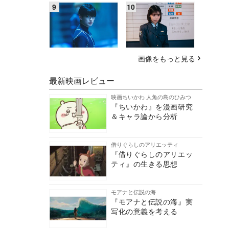
画像をもっと見る
最新映画レビュー
映画ちいかわ 人魚の島のひみつ
『ちいかわ』を漫画研究
＆キャラ論から分析
借りぐらしのアリエッティ
『借りぐらしのアリエッ
ティ』の生きる思想
モアナと伝説の海
『モアナと伝説の海』実
写化の意義を考える