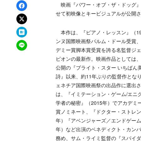
Facebookでシェア
映画『パワー・オブ・ザ・ドッグ』を1
せて初映像とキービジュアルが公開
xでポスト
はてなブックマーク
本作は、『ピアノ・レッスン』（19
ンヌ国際映画祭パルム・ドール受賞
LINEで送る
デミー賞脚本賞受賞を誇る名監督ジ
ピオンの最新作。映画作品としては、2
公開の『ブライト・スター いちばん
詩』以来、約11年ぶりの監督作とな
ェネチア国際映画祭の出品作に選出
は、『イミテーション・ゲーム/エニ
学者の秘密』（2015年）でアカデミ
賞ノミネート、『ドクター・ストレンジ
年）『アベンジャーズ／エンドゲーム』
年）など出演のベネディクト・カン
務め、サム・ライミ監督の『スパイ