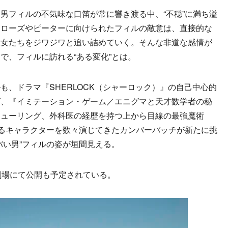
フィルの不気味な口笛が常に響き渡る中、“不穏”に満ち溢
。ローズやピーターに向けられたフィルの敵意は、直接的な
彼女たちをジワジワと追い詰めていく。そんな非道な感情が
で、フィルに訪れる“ある変化”とは。
、ドラマ『SHERLOCK（シャーロック）』の自己中心的
ズ、『イミテーション・ゲーム／エニグマと天才数学者の秘
チューリング、外科医の経歴を持つ上から目線の最強魔術
あるキャラクターを数々演じてきたカンバーバッチが新たに挑
バい男”フィルの姿が垣間見える。
劇場にて公開も予定されている。