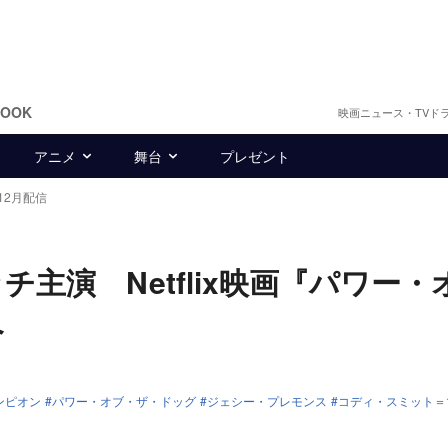
BOOK
映画ニュース・TVド
アニメ
舞台
プレゼント
12月配信
主演 Netflix映画『パワー・
へ
ンピオン
パワー・オブ・ザ・ドッグ
ジェシー・プレモンス
コディ・スミット＝