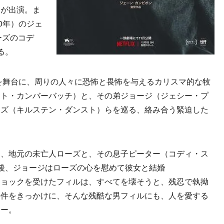
らが出演。ま
0年）のジェ
ーズのコデ
る。
を舞台に、周りの人々に恐怖と畏怖を与えるカリスマ的な牧
クト・カンバーバッチ）と、その弟ジョージ（ジェシー・プ
ーズ（キルステン・ダンスト）らを巡る、絡み合う緊迫した
、地元の未亡人ローズと、その息子ピーター（コディ・ス
後、ジョージはローズの心を慰めて彼女と結婚
ショックを受けたフィルは、すべてを壊そうと、残忍で執拗
事件をきっかけに、そんな残酷な男フィルにも、人を愛する
ーー。