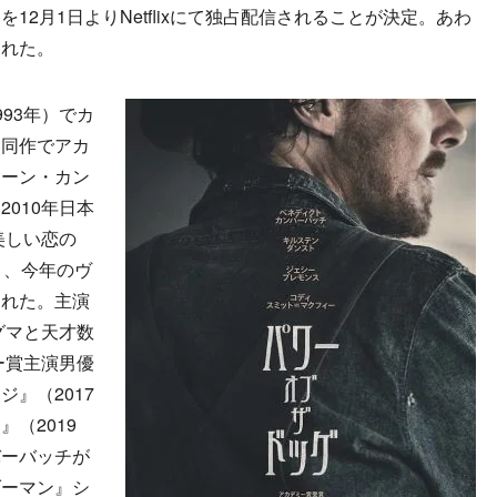
2月1日よりNetflixにて独占配信されることが決定。あわ
された。
93年）でカ
、同作でアカ
ェーン・カン
010年日本
美しい恋の
り、今年のヴ
された。主演
グマと天才数
ー賞主演男優
』（2017
（2019
バーバッチが
ダーマン』シ