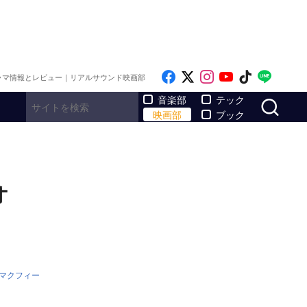
Like on Facebook
Follow on x
Follow on Inst
Follow on Y
Follow on
Follo
ラマ情報とレビュー｜リアルサウンド映画部
サ
音楽部
テック
映画部
ブック
オ
マクフィー