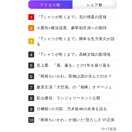
アクセス数
シェア数
『Tシャツが乾くまで』充の帰還の意味
小栗旬×横浜流星、豪華初共演への期待
『Tシャツが乾くまで』脚本を生方美久が語
る
『Tシャツが乾くまで』高橋文哉の新境地
見上愛、『風、薫る』との1年を振り返る
『映画ちいかわ』怪物は誰が生んだのか？
趣里主演『大空港』の『相棒』オマージュ
影山優佳、ランジェリーカット公開
川﨑桜×小川彩、乃木坂46の未来を語る
『映画ちいかわ』が描いた“恐ろしさ”の正体
19:13更新