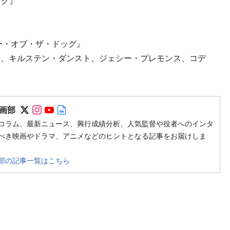
ッグ』
ー・オブ・ザ・ドッグ』
チ、キルステン・ダンスト、ジェシー・プレモンス、コデ
Follow on SNS
Follow on SNS
Follow on SNS
Author web site
画部
コラム、最新ニュース、興行成績分析、人気監督や役者へのインタ
べき映画やドラマ、アニメなどのヒントとなる記事をお届けしま
部の記事一覧はこちら