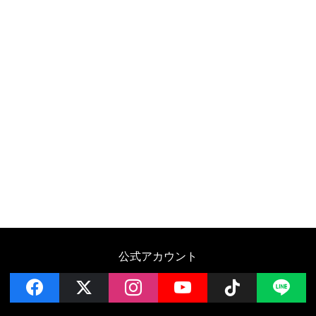
公式アカウント
facebook
x
instagram
YouTube
Follow on 
LI