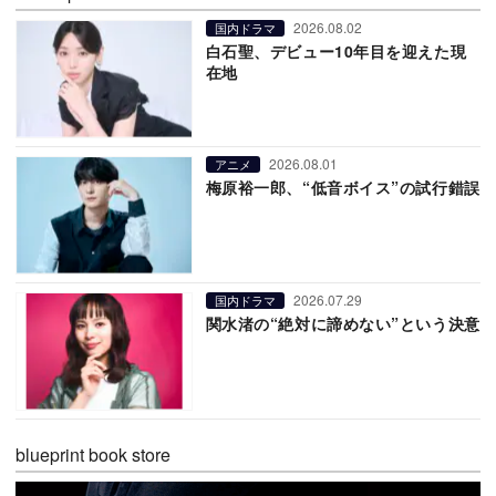
2026.08.02
国内ドラマ
白石聖、デビュー10年目を迎えた現
在地
2026.08.01
アニメ
梅原裕一郎、“低音ボイス”の試行錯誤
2026.07.29
国内ドラマ
関水渚の“絶対に諦めない”という決意
blueprint book store