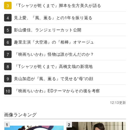
『Tシャツが乾くまで』脚本を生方美久が語る
見上愛、『風、薫る』との1年を振り返る
影山優佳、ランジェリーカット公開
趣里主演『大空港』の『相棒』オマージュ
『映画ちいかわ』怪物は誰が生んだのか？
『Tシャツが乾くまで』高橋文哉の新境地
美山加恋が『風、薫る』で見せる“母”の顔
『映画ちいかわ』EDテーマからその後を考察
12:13更新
画像ランキング