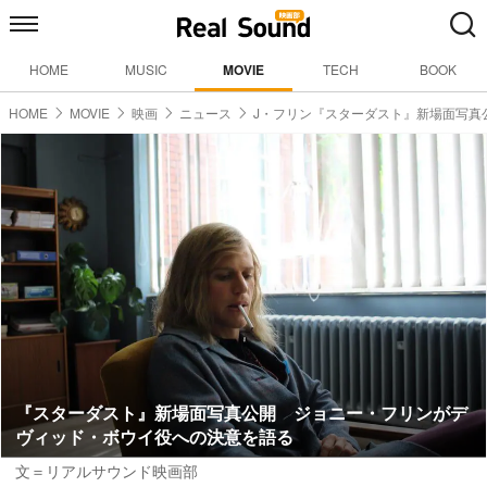
HOME
MUSIC
MOVIE
TECH
BOOK
HOME
MOVIE
映画
ニュース
J・フリン『スターダスト』新場面写真
『スターダスト』新場面写真公開 ジョニー・フリンがデ
ヴィッド・ボウイ役への決意を語る
文＝リアルサウンド映画部