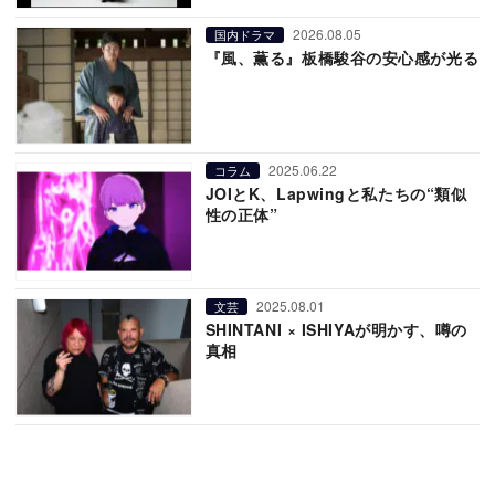
2026.08.05
国内ドラマ
『風、薫る』板橋駿谷の安心感が光る
2025.06.22
コラム
JOIとK、Lapwingと私たちの“類似
性の正体”
2025.08.01
文芸
SHINTANI × ISHIYAが明かす、噂の
真相