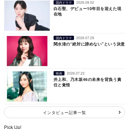
2026.08.02
国内ドラマ
白石聖、デビュー10年目を迎えた現
在地
2026.07.29
国内ドラマ
関水渚の“絶対に諦めない”という決意
2026.07.22
映画
井上和、乃木坂46の未来を背負う責
任と覚悟
インタビュー記事一覧
Pick Up!