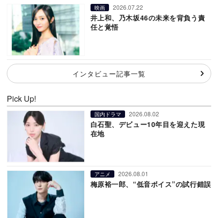
2026.07.22
映画
井上和、乃木坂46の未来を背負う責
任と覚悟
インタビュー記事一覧
Pick Up!
2026.08.02
国内ドラマ
白石聖、デビュー10年目を迎えた現
在地
2026.08.01
アニメ
梅原裕一郎、“低音ボイス”の試行錯誤