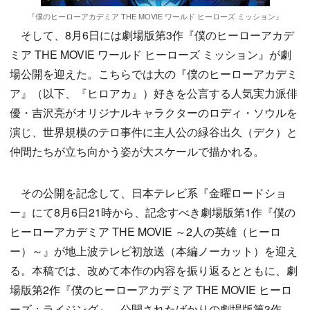
『僕のヒーローアカデミア THE MOVIE ワールド ヒーローズ ミッション』
そして、8月6日には劇場版第3作『僕のヒーローアカデ
ミア THE MOVIE ワールド ヒーローズ ミッション』が劇
場公開を迎えた。こちらでは大の『僕のヒーローアカデミ
ア』（以下、『ヒロアカ』）好きを公言する人気実力派俳
優・吉沢亮がオリジナルキャラクターのロディ・ソウルを
演じ、世界規模のテロ事件に主人公の緑谷出久（デク）と
仲間たちが立ち向かう姿が大スケールで描かれる。
その公開を記念して、日本テレビ系『金曜ロードショ
ー』にて8月6日21時から、記念すべき劇場版第1作『僕の
ヒーローアカデミア THE MOVIE ～2人の英雄（ヒーロ
ー）～』が地上波テレビ初放送（本編ノーカット）を迎え
る。本稿では、改めて本作の内容を振り返るとともに、劇
場版第2作『僕のヒーローアカデミア THE MOVIE ヒーロ
ーズ：ライジング』、公開されたばかりの劇場版第3作