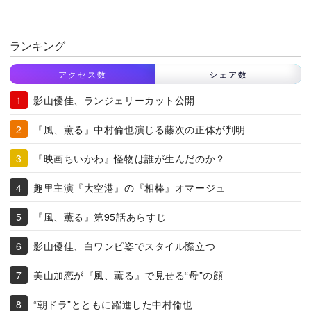
ランキング
アクセス数
シェア数
影山優佳、ランジェリーカット公開
『風、薫る』中村倫也演じる藤次の正体が判明
『映画ちいかわ』怪物は誰が生んだのか？
趣里主演『大空港』の『相棒』オマージュ
『風、薫る』第95話あらすじ
影山優佳、白ワンピ姿でスタイル際立つ
美山加恋が『風、薫る』で見せる“母”の顔
“朝ドラ”とともに躍進した中村倫也