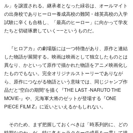
ル」を譲渡される。継承者となった緑谷は、オールマイト
の出身校でありヒーロー養成高校の難関・雄英高校の入学
試験に辛くも合格し、「最高のヒーロー」に向かって学友
たちと切磋琢磨していく――というものだ。
『ヒロアカ』の劇場版には一つ特徴があり、原作と連結
した物語が展開する。映画は映画として独立したものとは
異なり、かといって原作で描かれた物語をアニメ映画化し
たものでもない。完全オリジナルストーリーでありなが
ら、原作につながる物語という意味では、同じジャンプ作
品だと“空白の期間”を描く『THE LAST -NARUTO THE
MOVIE-』や、元海軍大将のゼットが登場する『ONE
PIECE FILM Z』に近いといえるかもしれない。
そのため、まず把握しておくべきは「時系列的に、どの
時期なのか」だ。特に各キャラクターの成長を一貫して描