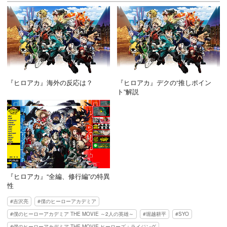
『ヒロアカ』海外の反応は？
『ヒロアカ』デクの“推しポイン
ト”解説
『ヒロアカ』“全編、修行編”の特異
性
吉沢亮
僕のヒーローアカデミア
僕のヒーローアカデミア THE MOVIE ～2人の英雄～
堀越耕平
SYO
僕のヒーローアカデミア THE MOVIE ヒーローズ：ライジング