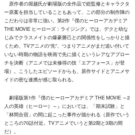
原作者の堀越氏が劇場版の全作品で総監修とキャラクタ
ー原案を担当していることもあって、この部分の制作陣の
こだわりは非常に強い。第2作『僕のヒーローアカデミア
THE MOVIE ヒーローズ：ライジング』では、デクと幼な
じみでクラスメイトの爆豪勝己との関係性をしっかりと描
くため、TVアニメの“先”、つまりアニメがまだ追い付いて
いない時期の物語を映画で先に描くというレアなアプロー
チを決断（アニメでは未修得の技「エアフォース」が登
場）。こうしたエピソードからも、原作サイドとアニメサ
イドの密な連携が感じ取られる。
劇場版第1作『僕のヒーローアカデミア THE MOVIE ～2
人の英雄（ヒーロー）～』においては、「期末試験」と
「林間合宿」の間に起こった事件が描かれる（原作でいう
ところの70話付近。TVアニメでいうと第2期と3期の間
だ）。