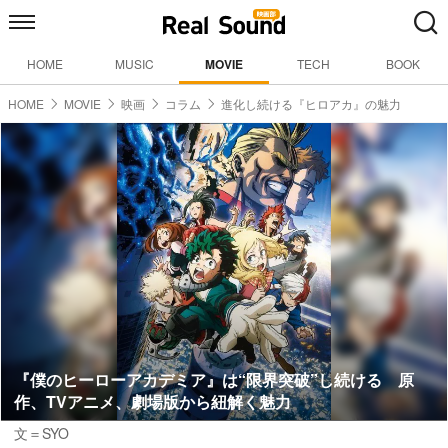
HOME
MUSIC
MOVIE
TECH
BOOK
HOME
MOVIE
映画
コラム
進化し続ける『ヒロアカ』の魅力
『僕のヒーローアカデミア』は“限界突破”し続ける 原
作、TVアニメ、劇場版から紐解く魅力
文＝SYO