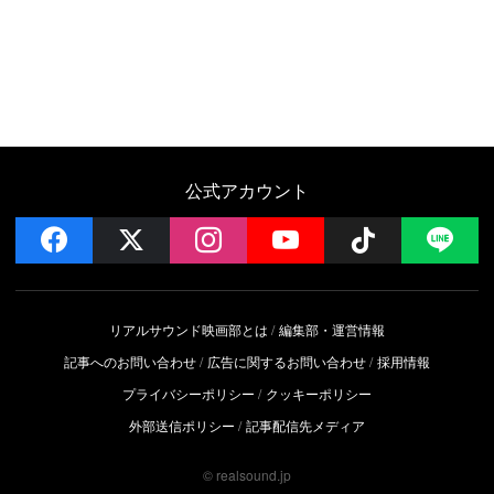
公式アカウント
facebook
x
instagram
YouTube
Follow on 
LI
リアルサウンド映画部とは
編集部・運営情報
記事へのお問い合わせ
広告に関するお問い合わせ
採用情報
プライバシーポリシー
クッキーポリシー
外部送信ポリシー
記事配信先メディア
© realsound.jp