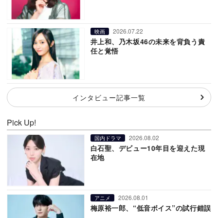
2026.07.22
映画
井上和、乃木坂46の未来を背負う責
任と覚悟
インタビュー記事一覧
Pick Up!
2026.08.02
国内ドラマ
白石聖、デビュー10年目を迎えた現
在地
2026.08.01
アニメ
梅原裕一郎、“低音ボイス”の試行錯誤