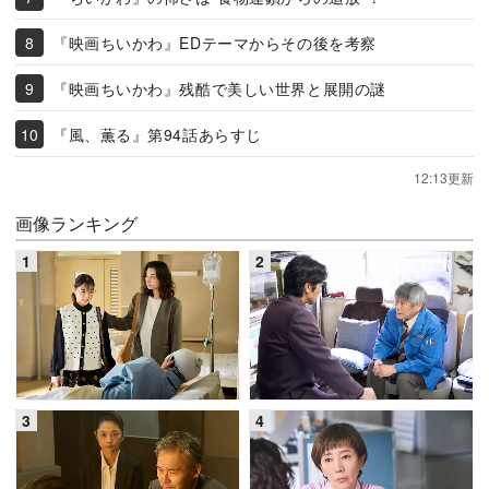
『映画ちいかわ』EDテーマからその後を考察
『映画ちいかわ』残酷で美しい世界と展開の謎
『風、薫る』第94話あらすじ
12:13更新
画像ランキング