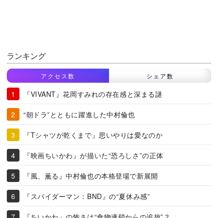
ランキング
アクセス数
シェア数
『VIVANT』花岡すみれの存在感と深まる謎
“朝ドラ”とともに躍進した中村倫也
『Tシャツが乾くまで』思いやりは愛なのか
『映画ちいかわ』が描いた“恐ろしさ”の正体
『風、薫る』中村倫也の本格登場で新展開
『スパイダーマン：BND』の“夏休み感”
『ちいかわ』の怖さは“食物連鎖からの追放”？