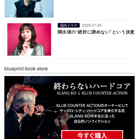
2026.07.29
国内ドラマ
関水渚の“絶対に諦めない”という決意
blueprint book store