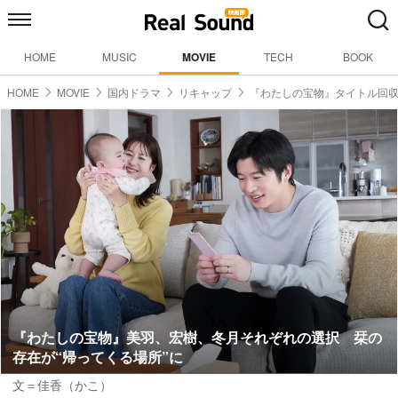
HOME
MUSIC
MOVIE
TECH
BOOK
HOME
MOVIE
国内ドラマ
リキャップ
『わたしの宝物』タイトル回
『わたしの宝物』美羽、宏樹、冬月それぞれの選択 栞の
存在が“帰ってくる場所”に
文＝佳香（かこ）