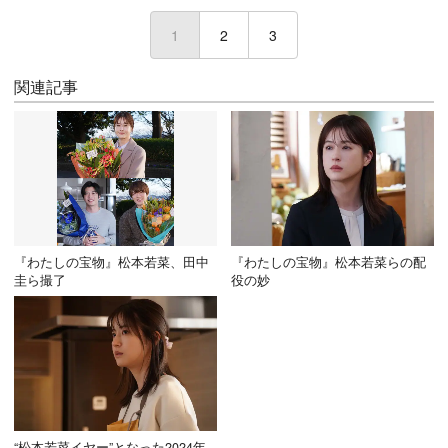
1
(current)
2
3
関連記事
『わたしの宝物』松本若菜、田中
『わたしの宝物』松本若菜らの配
圭ら撮了
役の妙
“松本若菜イヤー”となった2024年