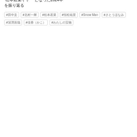
を振り返る
田中圭
北村一輝
松本若菜
恒松祐里
Snow Man
さとうほなみ
深澤辰哉
佳香（かこ）
わたしの宝物