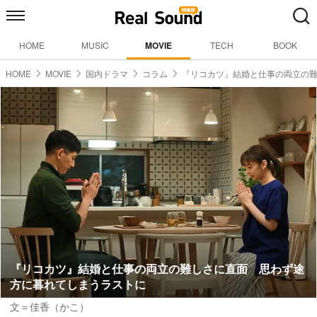
HOME
MUSIC
MOVIE
TECH
BOOK
HOME
MOVIE
国内ドラマ
コラム
『リコカツ』結婚と仕事の両立の
『リコカツ』結婚と仕事の両立の難しさに直面 思わず途
方に暮れてしまうラストに
文＝佳香（かこ）