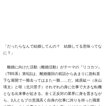
「だったらなんで結婚してんの？ 結婚してる意味ってな
に？」
離婚に向けた活動（離婚活動）がテーマの『リコカツ』
（TBS系）第5話は、離婚撤回の前話からあまりに急転直
下な展開で一難去ってはまた一難……だ。緒原紘一（永山
瑛太）と咲（北川景子）それぞれの身に仕事で大きな転機
となる出来事が起きる。全く正反対の業界に身を置きなが
ら、2人ともプロ意識高く自身の仕事に誇りを持った職業