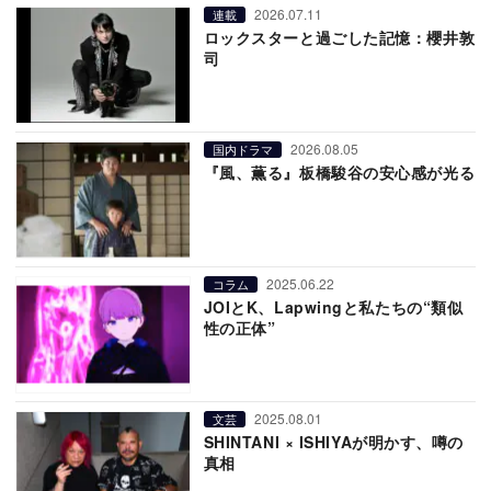
2026.07.11
連載
ロックスターと過ごした記憶：櫻井敦
司
2026.08.05
国内ドラマ
『風、薫る』板橋駿谷の安心感が光る
2025.06.22
コラム
JOIとK、Lapwingと私たちの“類似
性の正体”
2025.08.01
文芸
SHINTANI × ISHIYAが明かす、噂の
真相