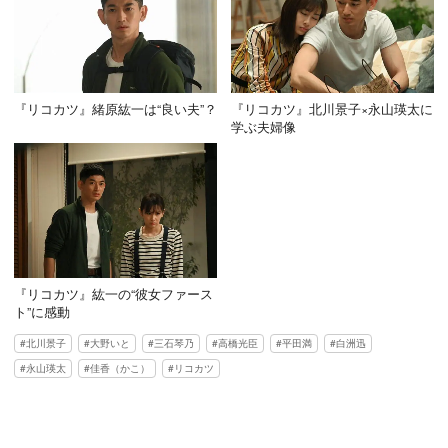
『リコカツ』緒原紘一は“良い夫”？
『リコカツ』北川景子×永山瑛太に
学ぶ夫婦像
『リコカツ』紘一の“彼女ファース
ト”に感動
北川景子
大野いと
三石琴乃
高橋光臣
平田満
白洲迅
永山瑛太
佳香（かこ）
リコカツ