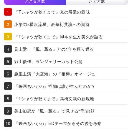
アクセス数
シェア数
『Tシャツが乾くまで』充の帰還の意味
小栗旬×横浜流星、豪華初共演への期待
『Tシャツが乾くまで』脚本を生方美久が語る
見上愛、『風、薫る』との1年を振り返る
影山優佳、ランジェリーカット公開
趣里主演『大空港』の『相棒』オマージュ
『映画ちいかわ』怪物は誰が生んだのか？
『Tシャツが乾くまで』高橋文哉の新境地
美山加恋が『風、薫る』で見せる“母”の顔
『映画ちいかわ』EDテーマからその後を考察