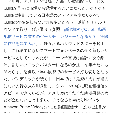
今年春、アメリカで登場した新しい動画配信サービス
Quibiが早々に市場から退場することになった。そもそも
Quibiに注目している日本語のメディアも少ないので、
Quibiの存在を知らない方も多いだろう。以前もリアルサ
ウンドで取り上げた通り（参照：
酷評相次ぐQuibi、動画
配信サービス業界のゲームチェンジャーとなるか？ 実際
に作品を観てみた
）、錚々たるハリウッドスターを起用
し、これまでにないスマートフォンベースの全く新しいサ
ービスとして生まれたが、ローンチ直後は酷評に次ぐ酷
評。新しいブロックバスターになるのか注目を集めたにも
関わらず、想像以上早い段階でのサービス打ち切りとなっ
た。パンデミックが続く中、日本では『鬼滅の刃』が過去
にない興行収入を叩き出し、シネコン中心に映画館復活を
アピールできているが、アメリカはまだまだ劇場再開のめ
どが立たないことも多い。そうなるとやはりNetflixや
Amazon Prime Videoといった動画配信サービスに注目が