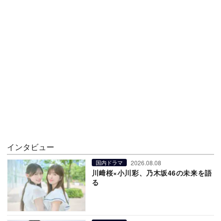
インタビュー
2026.08.08
国内ドラマ
川﨑桜×小川彩、乃木坂46の未来を語
る