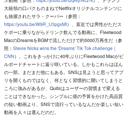
ス動画（参照：
https://youtu.be/I2qAfjn4Q7k
）、トランプ
大統領の口パクものまねでNetflixオリジナルコンテンツに
も抜擢されたサラ・クーパー（参照：
https://youtu.be/W9R_U3pgxMI
）、直近では男性がただス
ケボーに乗りながらドリンク飲んでる動画に、Fleetwood
MacのDreamsをBGMで流しただけで約5000万再生だ（参
照：
Stevie Nicks wins the 'Dreams' Tik Tok challenge｜
CNN
）。これをきっかけに40年ぶりにFleetwood Macがビ
ルボードチャートに返り咲いている。しかもこれらはほん
の一部。まだまだ他にもある。SNSは見ようと思ってアプ
リを開くものではなく、何となく習慣的に開いてしまうと
ころに強みがあるが、Quibiはユーザーの習慣まで変える
ことはできなかった。シンプルに億の予算をかけた高品質
の短い動画より、SNSで流行っているなんだか楽しい短い
動画を人々は選んだのだ。