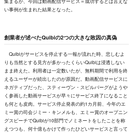
集まるが、今回は動画配信サービス＝成功するとは言えな
い事例が生まれた結果となった。
創業者が述べたQuibiの2つの大きな敗因の真偽
Quibiがサービスを停止する一報が流れた時、悲しむよ
りも当然とする見方が多かったくらいQuibiは浸透しない
まま終えた。利用者は一定数いたが、無料期間で利用を終
えるユーザーが続出したのが原因だ。動画配信サービスに
ネガティブだった、スティーヴン・スピルバーグがようや
く参画した動画サービスが早々にサービス終了になること
も何とも皮肉。サービス停止発表の約1カ月前、今年のエ
ミー賞の司会ジミー・キンメルも、エミー賞のオープニン
グスピーチでQuibiが10部門でノミネートをしたことを称
えつつも、何十億もかけて作ったひどいサービスと言って