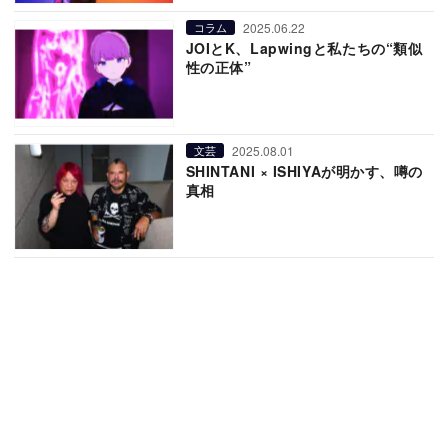
2025.06.22
コラム
JOIとK、Lapwingと私たちの“類似
性の正体”
2025.08.01
文芸
SHINTANI × ISHIYAが明かす、噂の
真相