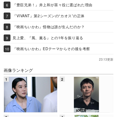
『豊臣兄弟！』井上和が茶々役に選ばれた理由
『VIVANT』第2シーズンの“カオス”の正体
『映画ちいかわ』怪物は誰が生んだのか？
見上愛、『風、薫る』との1年を振り返る
『映画ちいかわ』EDテーマからその後を考察
23:13更新
画像ランキング