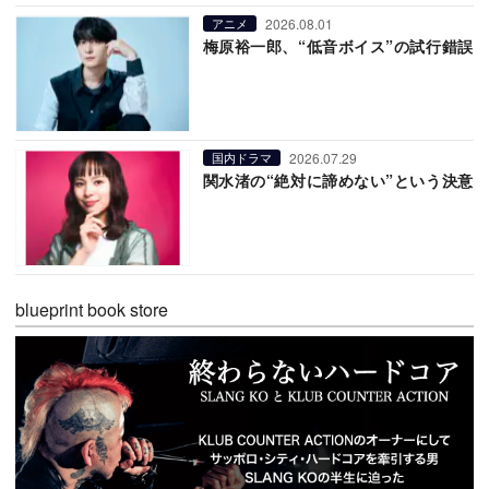
2026.08.01
アニメ
梅原裕一郎、“低音ボイス”の試行錯誤
2026.07.29
国内ドラマ
関水渚の“絶対に諦めない”という決意
blueprint book store