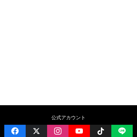
公式アカウント
facebook
x
instagram
YouTube
Follow on 
LI