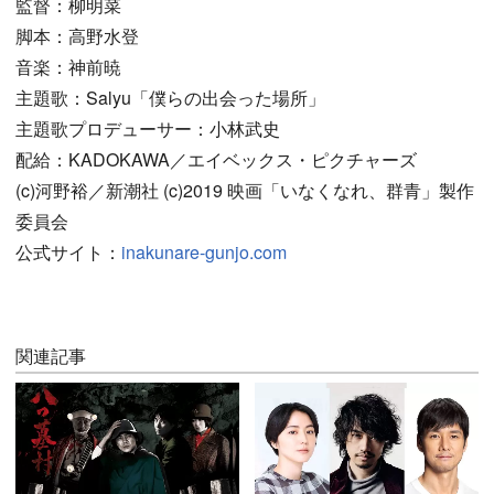
監督：柳明菜
脚本：高野水登
音楽：神前暁
主題歌：Salyu「僕らの出会った場所」
主題歌プロデューサー：小林武史
配給：KADOKAWA／エイベックス・ピクチャーズ
(c)河野裕／新潮社 (c)2019 映画「いなくなれ、群青」製作
委員会
公式サイト：
inakunare-gunjo.com
関連記事