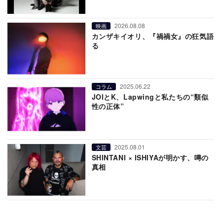
2026.08.08
映画
カンザキイオリ、『禍禍女』の狂気語
る
2025.06.22
コラム
JOIとK、Lapwingと私たちの“類似
性の正体”
2025.08.01
文芸
SHINTANI × ISHIYAが明かす、噂の
真相