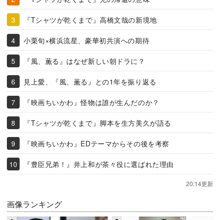
『Tシャツが乾くまで』高橋文哉の新境地
小栗旬×横浜流星、豪華初共演への期待
『風、薫る』はなぜ新しい朝ドラに？
見上愛、『風、薫る』との1年を振り返る
『映画ちいかわ』怪物は誰が生んだのか？
『Tシャツが乾くまで』脚本を生方美久が語る
『映画ちいかわ』EDテーマからその後を考察
『豊臣兄弟！』井上和が茶々役に選ばれた理由
20:14更新
画像ランキング