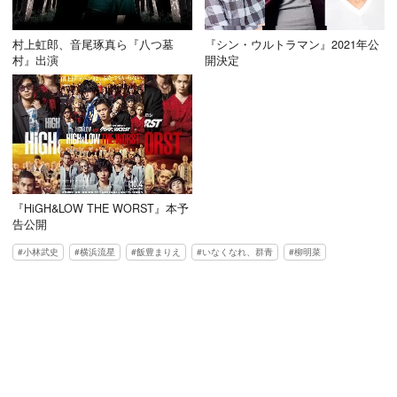
村上虹郎、音尾琢真ら『八つ墓
『シン・ウルトラマン』2021年公
村』出演
開決定
『HiGH&LOW THE WORST』本予
告公開
小林武史
横浜流星
飯豊まりえ
いなくなれ、群青
柳明菜