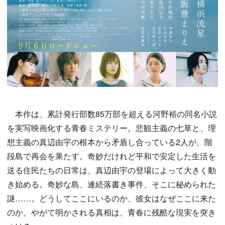
本作は、累計発行部数85万部を超える河野裕の同名小説
を実写映画化する青春ミステリー。悲観主義の七草と、理
想主義の真辺由宇の根本から矛盾し合っている2人が、階
段島で再会を果たす。奇妙だけれど平和で安定した生活を
送る住民たちの日常は、真辺由宇の登場によって大きく動
き始める。奇妙な島、連続落書き事件、そこに秘められた
謎……。どうしてここにいるのか、彼女はなぜここに来た
のか。やがて明かされる真相は、青春に残酷な現実を突き