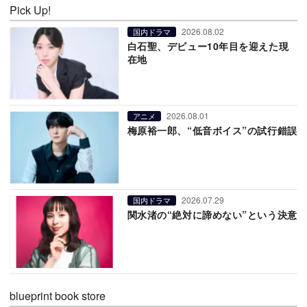
Pick Up!
2026.08.02
国内ドラマ
白石聖、デビュー10年目を迎えた現
在地
2026.08.01
アニメ
梅原裕一郎、“低音ボイス”の試行錯誤
2026.07.29
国内ドラマ
関水渚の“絶対に諦めない”という決意
blueprint book store