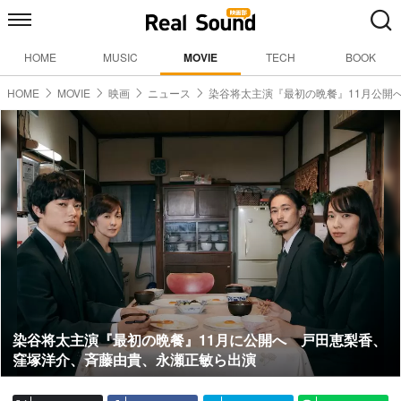
HOME
MUSIC
MOVIE
TECH
BOOK
HOME
MOVIE
映画
ニュース
染谷将太主演『最初の晩餐』11月公開
染谷将太主演『最初の晩餐』11月に公開へ 戸田恵梨香、
窪塚洋介、斉藤由貴、永瀬正敏ら出演