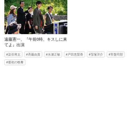
遠藤憲一、『午前0時、キスしに来
てよ』出演
染谷将太
斉藤由貴
永瀬正敏
戸田恵梨香
窪塚洋介
常盤司郎
最初の晩餐