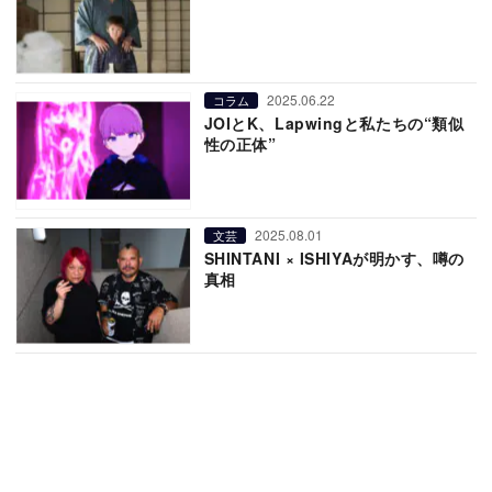
2025.06.22
コラム
JOIとK、Lapwingと私たちの“類似
性の正体”
2025.08.01
文芸
SHINTANI × ISHIYAが明かす、噂の
真相