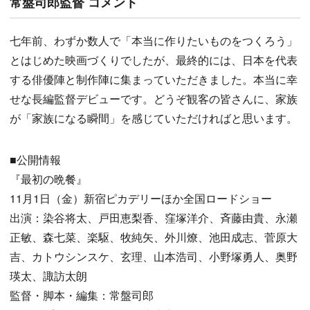
常盤司郎監督 コメント
七年前、わずか数人で「本当に作りたいものをつくろう」
とはじめた映画づくりでしたが、最終的には、日本を代表
する俳優陣と制作陣に集まっていただきました。本当に幸
せな長編監督デビューです。どうぞ観客の皆さんに、家族
が「家族になる瞬間」を感じていただければと思います。
■公開情報
『最初の晩餐』
11月1日（金）新宿ピカデリーほか全国ロードショー
出演：染谷将太、戸田恵梨香、窪塚洋介、斉藤由貴、永瀬
正敏、森七菜、楽駆、牧純矢、外川燎、池田成志、菅原大
吉、カトウシンスケ、玄理、山本浩司、小野塚勇人、奥野
瑛太、諏訪太朗
監督・脚本・編集：常盤司郎