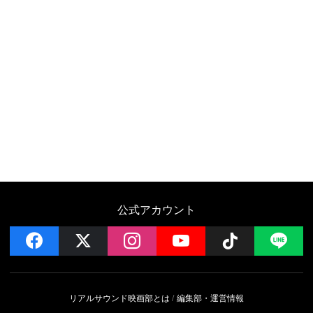
公式アカウント
facebook
x
instagram
YouTube
Follow on 
LI
リアルサウンド映画部とは
編集部・運営情報