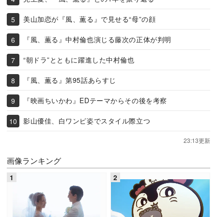
美山加恋が『風、薫る』で見せる“母”の顔
『風、薫る』中村倫也演じる藤次の正体が判明
“朝ドラ”とともに躍進した中村倫也
『風、薫る』第95話あらすじ
『映画ちいかわ』EDテーマからその後を考察
影山優佳、白ワンピ姿でスタイル際立つ
23:13更新
画像ランキング