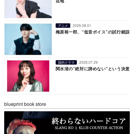
在地
2026.08.01
アニメ
梅原裕一郎、“低音ボイス”の試行錯誤
2026.07.29
国内ドラマ
関水渚の“絶対に諦めない”という決意
blueprint book store