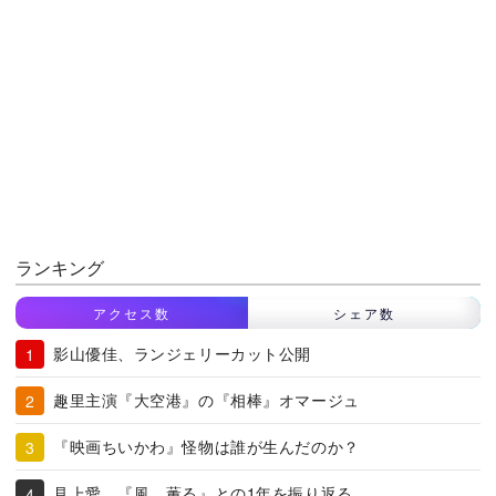
ランキング
アクセス数
シェア数
影山優佳、ランジェリーカット公開
趣里主演『大空港』の『相棒』オマージュ
『映画ちいかわ』怪物は誰が生んだのか？
見上愛、『風、薫る』との1年を振り返る