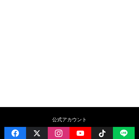
公式アカウント
facebook
x
instagram
YouTube
Follow on 
LI