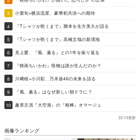
小栗旬×横浜流星、豪華初共演への期待
『Tシャツが乾くまで』脚本を生方美久が語る
『Tシャツが乾くまで』高橋文哉の新境地
見上愛、『風、薫る』との1年を振り返る
『映画ちいかわ』怪物は誰が生んだのか？
川﨑桜×小川彩、乃木坂46の未来を語る
『風、薫る』はなぜ新しい朝ドラに？
趣里主演『大空港』の『相棒』オマージュ
22:13更新
画像ランキング