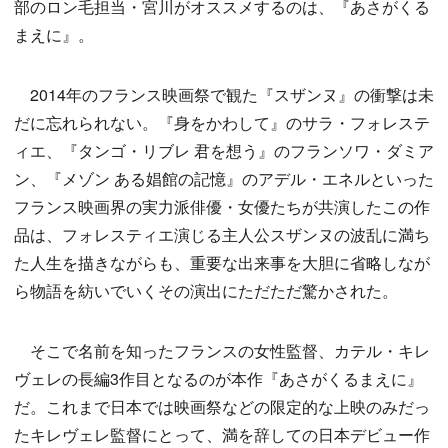
部のロン毛担当・宮川がオススメするのは、『あさがくる
まえに』。
2014年のフランス映画祭で観た『スザンヌ』の衝撃は未
だに忘れられない。『身をかわして』のサラ・フォレステ
ィエ、『タンゴ・リブレ 君を想う』のフランソワ・ダミア
ン、『メゾン ある娼館の記憶』のアデル・エネルといった
フランス映画界の実力派俳優・女優たちが共演したこの作
品は、フォレスティエ演じる主人公スザンヌの波乱に満ち
た人生を描きながらも、重要な出来事を大胆に省略しなが
ら物語を紡いでいくその演出にただただ驚かされた。
そこで名前を知ったフランスの女性監督、カテル・キレ
ヴェレの長編3作目となるのが本作『あさがくるまえに』
だ。これまで日本では映画祭などの限定的な上映のみだっ
たキレヴェレ監督にとって、満を辞しての日本デビュー作