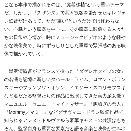
となる本作で描かれるのは、“臓器移植”という重いテーマ
だ。しかし、『スザンヌ』で我々観客を驚かせたキレヴェ
レ監督だけあって、ただ“重い”というだけでは終わらな
い。心臓という臓器を中心に、その臓器に関係する人々た
ちの日常や心情が、時にミュージックビデオのような軽や
かな映像美で、時にずっしりとした重厚で緊張感のある映
像で描かれていく。
黒沢清監督がフランスで撮った『ダゲレオタイプの女』
の名演も記憶に新しいタハール・ラヒム、ロマン・ポラン
スキーやフランソワ・オゾン、イエジー・スコリモフスキ
など名だたる監督たちの作品に出演してきた実力派女優エ
マニュエル・セニエ、『マイ・マザー』『胸騒ぎの恋人』
『Mommy／マミー』などグザヴィエ・ドラン監督作品で
知られるアンヌ・ドルヴァルら豪華キャストの共演はもち
ろん、監督自身も重要な要素だと語る音楽と映像が生み出