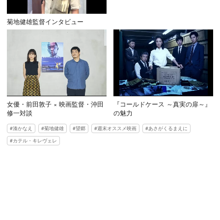
菊地健雄監督インタビュー
女優・前田敦子 × 映画監督・沖田
『コールドケース ～真実の扉～』
修一対談
の魅力
湊かなえ
菊地健雄
望郷
週末オススメ映画
あさがくるまえに
カテル・キレヴェレ