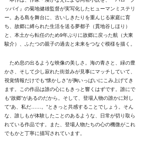
ッバイ』の菊地健雄監督が実写化したヒューマンミステリ
ー。ある島を舞台に、古いしきたりを重んじる家庭に育
ち、故郷に縛られた生活を送る夢都子（貫地谷しほり）
と、本土から転任のため9年ぶりに故郷に戻った航（大東
駿介）、ふたつの親子の過去と未来をつなぐ模様を描く。
ため息の出るような映像の美しさ。海の青さと、緑の豊
かさ、そして少し寂れた街並みが見事にマッチしていて、
視覚情報だけでも“懐かしさ”が胸いっぱいにこみ上げてき
ます。この作品は誰の心にもきっと響くはずです。誰にで
も“故郷”があるのだから。そして、登場人物の誰かに対し
て“あ、私だ……。”ときっと共感することでしょう。そん
な、誰しもが体験したことのあるような、日常が切り取ら
れている作品です。また、登場人物たちの心の機微がこれ
でもかと丁寧に描写されています。