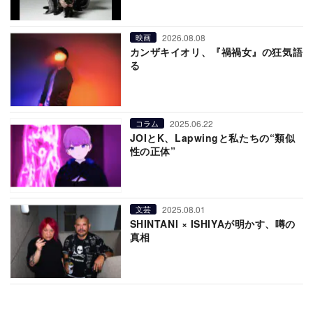
2026.08.08
映画
カンザキイオリ、『禍禍女』の狂気語
る
2025.06.22
コラム
JOIとK、Lapwingと私たちの“類似
性の正体”
2025.08.01
文芸
SHINTANI × ISHIYAが明かす、噂の
真相