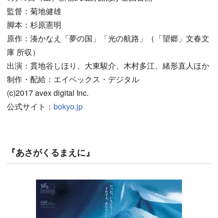
監督：菊地健雄
脚本：杉原憲明
原作：湊かなえ「夢の国」「光の航路」（「望郷」文春文
庫 所収）
出演：貫地谷しほり、大東駿介、木村多江、緒形直人ほか
制作・配給：エイベックス・デジタル
(c)2017 avex digital Inc.
公式サイト：
bokyo.jp
『あさがくるまえに』