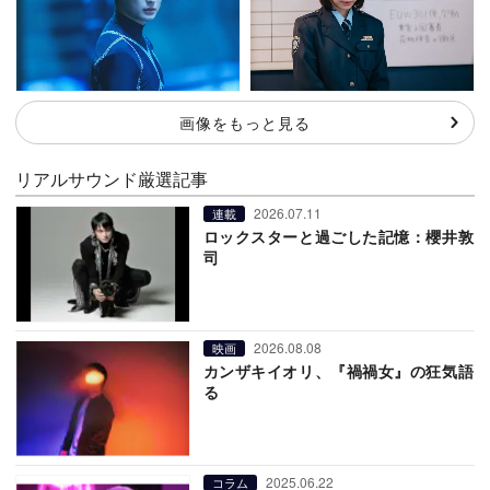
画像をもっと見る
リアルサウンド厳選記事
2026.07.11
連載
ロックスターと過ごした記憶：櫻井敦
司
2026.08.08
映画
カンザキイオリ、『禍禍女』の狂気語
る
2025.06.22
コラム