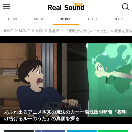
HOME
MUSIC
MOVIE
TECH
BOOK
HOME
MOVIE
映画
作品評
『夜明け告げるルーのうた』の真価を探
あふれ出るアニメ本来の魔法の力ーー湯浅政明監督『夜明
け告げるルーのうた』の真価を探る