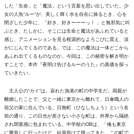
した「生命」と「魔法」という言葉を思い出していた。少
女の人魚“ルー”が、美しく輝く水を自在に操るとき、心を
閉ざした少年に、「好き、好きーーーっ！ 」と無邪気に叫
ぶとき、たしかに、そこには生命と魔法があふれていると
感じ、アニメーションを見る根源的なよろこびに震え、涙
がにじんでくるのである。では、この魔法は一体どこから
あふれ出てくるものなのか。今回は、この秘密を解き明か
すことで、本作『夜明け告げるルーのうた』の真価を探っ
ていきたい。
主人公の“カイ”は、寂れた漁港の町の中学生だ。両親が
離婚したことで、父と一緒に東京から離れて、日傘職人の
祖父の家に住んでいる。日無町（ひなしちょう）という名
前の通り、この日光が差さない小さな町は、外界から隔絶
され閉塞感に包まれている。中学校のOBは、「俺も東京
に勝負しに行ったけど、結局負けて帰ってきた。この町で