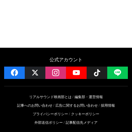
公式アカウント
facebook
x
instagram
YouTube
Follow on 
LI
リアルサウンド映画部とは
編集部・運営情報
記事へのお問い合わせ
広告に関するお問い合わせ
採用情報
プライバシーポリシー
クッキーポリシー
外部送信ポリシー
記事配信先メディア