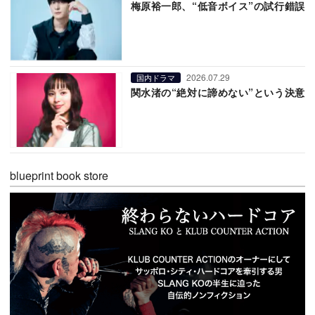
梅原裕一郎、“低音ボイス”の試行錯誤
2026.07.29
国内ドラマ
関水渚の“絶対に諦めない”という決意
blueprint book store