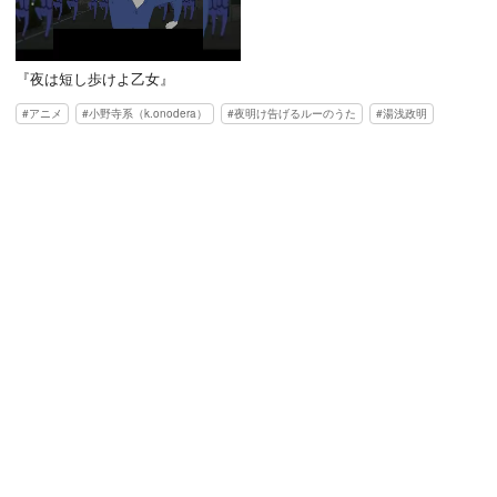
『夜は短し歩けよ乙女』
アニメ
小野寺系（k.onodera）
夜明け告げるルーのうた
湯浅政明