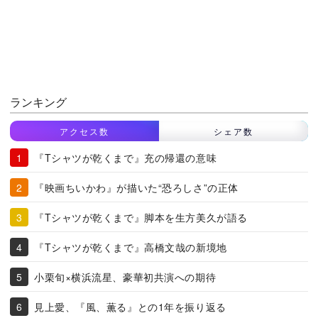
ランキング
アクセス数
シェア数
『Tシャツが乾くまで』充の帰還の意味
『映画ちいかわ』が描いた“恐ろしさ”の正体
『Tシャツが乾くまで』脚本を生方美久が語る
『Tシャツが乾くまで』高橋文哉の新境地
小栗旬×横浜流星、豪華初共演への期待
見上愛、『風、薫る』との1年を振り返る