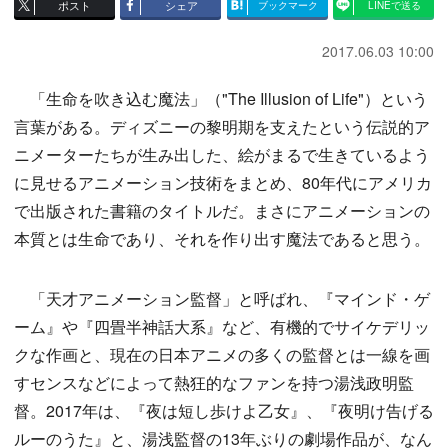
ポスト
シェア
ブックマーク
LINEで送る
2017.06.03 10:00
「生命を吹き込む魔法」（"The Illusion of Life"）という
言葉がある。ディズニーの黎明期を支えたという伝説的ア
ニメーターたちが生み出した、絵がまるで生きているよう
に見せるアニメーション技術をまとめ、80年代にアメリカ
で出版された書籍のタイトルだ。まさにアニメーションの
本質とは生命であり、それを作り出す魔法であると思う。
「天才アニメーション監督」と呼ばれ、『マインド・ゲ
ーム』や『四畳半神話大系』など、有機的でサイケデリッ
クな作画と、現在の日本アニメの多くの監督とは一線を画
すセンスなどによって熱狂的なファンを持つ湯浅政明監
督。2017年は、『夜は短し歩けよ乙女』、『夜明け告げる
ルーのうた』と、湯浅監督の13年ぶりの劇場作品が、なん