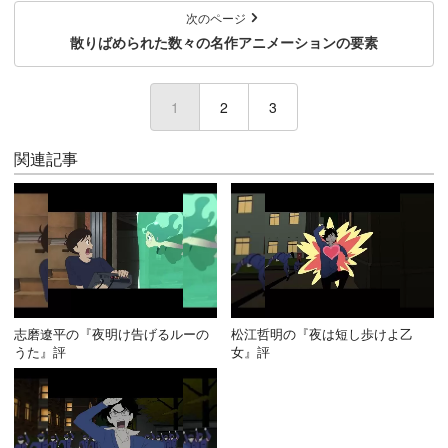
次のページ
散りばめられた数々の名作アニメーションの要素
1
(current)
2
3
関連記事
志磨遼平の『夜明け告げるルーの
松江哲明の『夜は短し歩けよ乙
うた』評
女』評