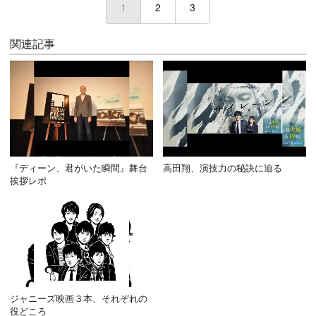
1
(current)
2
3
関連記事
『ディーン、君がいた瞬間』舞台
高田翔、演技力の秘訣に迫る
挨拶レポ
ジャニーズ映画３本、それぞれの
役どころ