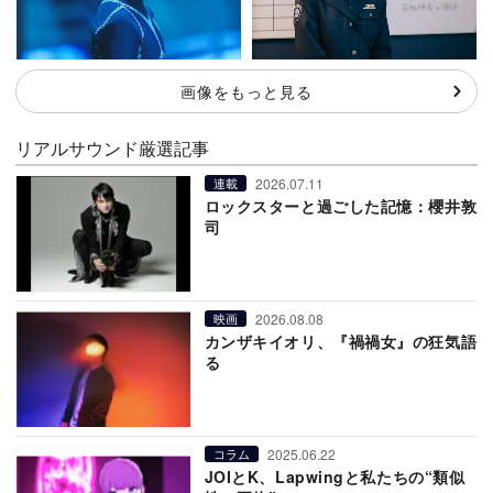
画像をもっと見る
リアルサウンド厳選記事
2026.07.11
連載
ロックスターと過ごした記憶：櫻井敦
司
2026.08.08
映画
カンザキイオリ、『禍禍女』の狂気語
る
2025.06.22
コラム
JOIとK、Lapwingと私たちの“類似