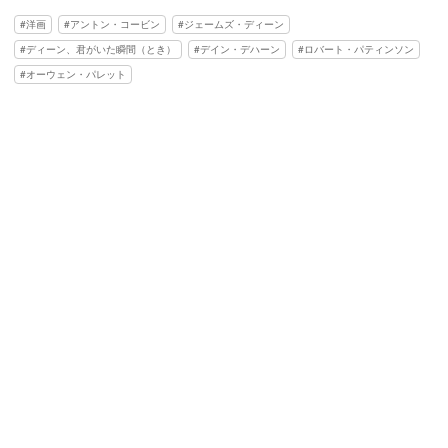
洋画
アントン・コービン
ジェームズ・ディーン
ディーン、君がいた瞬間（とき）
デイン・デハーン
ロバート・パティンソン
オーウェン・パレット