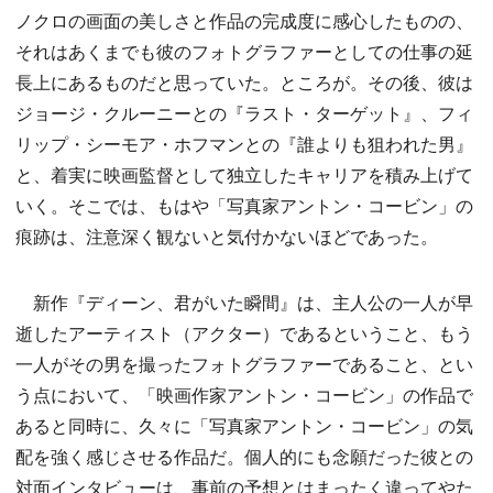
ノクロの画面の美しさと作品の完成度に感心したものの、
それはあくまでも彼のフォトグラファーとしての仕事の延
長上にあるものだと思っていた。ところが。その後、彼は
ジョージ・クルーニーとの『ラスト・ターゲット』、フィ
リップ・シーモア・ホフマンとの『誰よりも狙われた男』
と、着実に映画監督として独立したキャリアを積み上げて
いく。そこでは、もはや「写真家アントン・コービン」の
痕跡は、注意深く観ないと気付かないほどであった。
新作『ディーン、君がいた瞬間』は、主人公の一人が早
逝したアーティスト（アクター）であるということ、もう
一人がその男を撮ったフォトグラファーであること、とい
う点において、「映画作家アントン・コービン」の作品で
あると同時に、久々に「写真家アントン・コービン」の気
配を強く感じさせる作品だ。個人的にも念願だった彼との
対面インタビューは、事前の予想とはまったく違ってやた