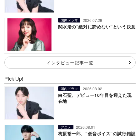
2026.07.29
国内ドラマ
関水渚の“絶対に諦めない”という決意
インタビュー記事一覧
Pick Up!
2026.08.02
国内ドラマ
白石聖、デビュー10年目を迎えた現
在地
2026.08.01
アニメ
梅原裕一郎、“低音ボイス”の試行錯誤