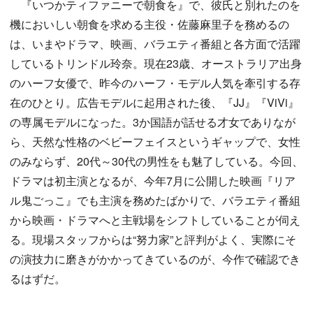
『いつかティファニーで朝食を』で、彼氏と別れたのを
機においしい朝食を求める主役・佐藤麻里子を務めるの
は、いまやドラマ、映画、バラエティ番組と各方面で活躍
しているトリンドル玲奈。現在23歳、オーストラリア出身
のハーフ女優で、昨今のハーフ・モデル人気を牽引する存
在のひとり。広告モデルに起用された後、『JJ』『ViVi』
の専属モデルになった。3か国語が話せる才女でありなが
ら、天然な性格のベビーフェイスというギャップで、女性
のみならず、20代～30代の男性をも魅了している。今回、
ドラマは初主演となるが、今年7月に公開した映画『リア
ル鬼ごっこ』でも主演を務めたばかりで、バラエティ番組
から映画・ドラマへと主戦場をシフトしていることが伺え
る。現場スタッフからは“努力家”と評判がよく、実際にそ
の演技力に磨きがかかってきているのが、今作で確認でき
るはずだ。