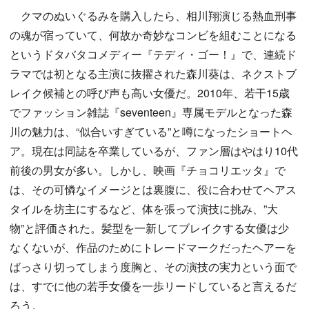
クマのぬいぐるみを購入したら、相川翔演じる熱血刑事
の魂が宿っていて、何故か奇妙なコンビを組むことになる
というドタバタコメディー『テディ・ゴー！』で、連続ド
ラマでは初となる主演に抜擢された森川葵は、ネクストブ
レイク候補との呼び声も高い女優だ。2010年、若干15歳
でファッション雑誌『seventeen』専属モデルとなった森
川の魅力は、“似合いすぎている”と噂になったショートヘ
ア。現在は同誌を卒業しているが、ファン層はやはり10代
前後の男女が多い。しかし、映画『チョコリエッタ』で
は、その可憐なイメージとは裏腹に、役に合わせてヘアス
タイルを坊主にするなど、体を張って演技に挑み、”大
物”と評価された。髪型を一新してブレイクする女優は少
なくないが、作品のためにトレードマークだったヘアーを
ばっさり切ってしまう度胸と、その演技の実力という面で
は、すでに他の若手女優を一歩リードしていると言えるだ
ろう。