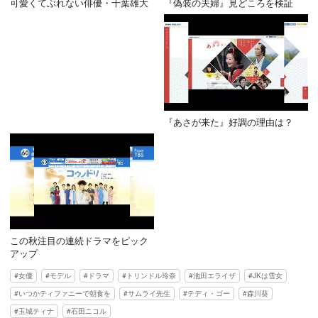
可愛くてぶれない俳優・千葉雄大
『偽装の夫婦』見どころを検証
『あさが来た』好調の理由は？
この秋注目の連続ドラマをピック
アップ
女優
モデル
ドラマ
トリンドル玲奈
池田エライザ
JKは雪女
いつかティファニーで朝食を
サムライ先生
テディ・ゴー
森川葵
玉城ティナ
石田ニコル