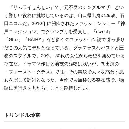
『サムライせんせい』で、元不良のシングルマザーとい
う難しい役柄に挑戦しているのは、山口県出身の25歳、石
田ニコルだ。2010年に開催されたファッションショー「神
戸コレクション」でグランプリを受賞し、『sweet』
『Gina』『BAIRA』など多くのファッション誌で引っ張り
だこの人気モデルとなっている。グラマラスなバストと圧
巻のスタイルで、20代～30代の女性から羨望を集めている
存在だ。ドラマ２作目と演技の経験は浅いが、初出演の
『ファースト・クラス』では、その美貌で人々を惑わす悪
女を演じて評判となった。今作でも類稀なる存在感で、物
語に奥行きをもたらすことを期待したい。
トリンドル玲奈