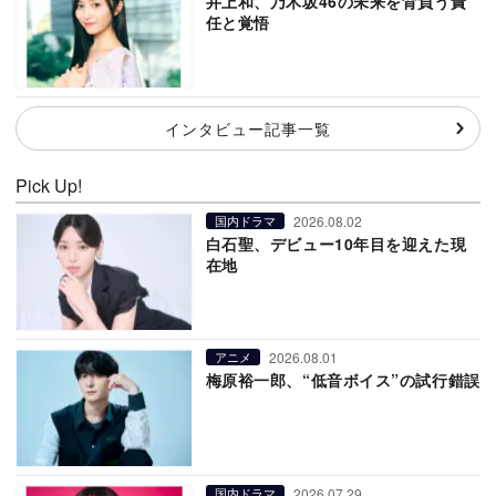
井上和、乃木坂46の未来を背負う責
任と覚悟
インタビュー記事一覧
Pick Up!
2026.08.02
国内ドラマ
白石聖、デビュー10年目を迎えた現
在地
2026.08.01
アニメ
梅原裕一郎、“低音ボイス”の試行錯誤
2026.07.29
国内ドラマ