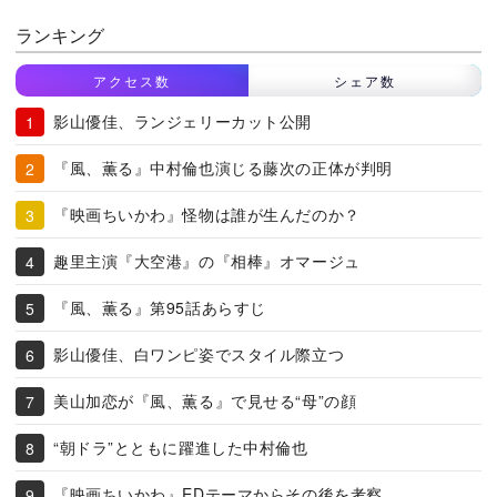
ランキング
アクセス数
シェア数
影山優佳、ランジェリーカット公開
『風、薫る』中村倫也演じる藤次の正体が判明
『映画ちいかわ』怪物は誰が生んだのか？
趣里主演『大空港』の『相棒』オマージュ
『風、薫る』第95話あらすじ
影山優佳、白ワンピ姿でスタイル際立つ
美山加恋が『風、薫る』で見せる“母”の顔
“朝ドラ”とともに躍進した中村倫也
『映画ちいかわ』EDテーマからその後を考察