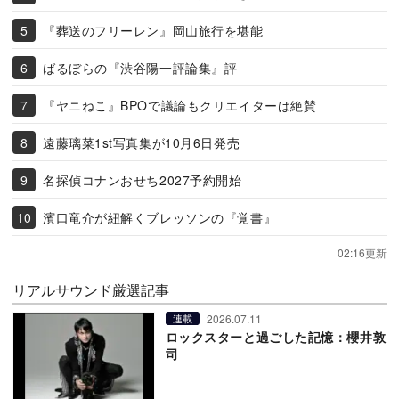
『葬送のフリーレン』岡山旅行を堪能
ばるぼらの『渋谷陽一評論集』評
『ヤニねこ』BPOで議論もクリエイターは絶賛
遠藤璃菜1st写真集が10月6日発売
名探偵コナンおせち2027予約開始
濱口竜介が紐解くブレッソンの『覚書』
02:16更新
リアルサウンド厳選記事
2026.07.11
連載
ロックスターと過ごした記憶：櫻井敦
司