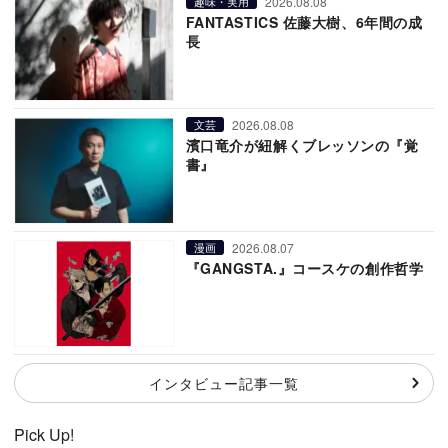
2026.08.08
趣味・実用
FANTASTICS 佐藤大樹、6年間の成
長
2026.08.08
文芸
濱口竜介が紐解くブレッソンの『覚
書』
2026.08.07
漫画
『GANGSTA.』コースケの創作哲学
インタビュー記事一覧
Pick Up!