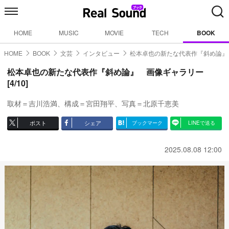
HOME
MUSIC
MOVIE
TECH
BOOK
HOME
BOOK
文芸
インタビュー
松本卓也の新たな代表作『斜め論』
松本卓也の新たな代表作『斜め論』 画像ギャラリー
[4/10]
取材＝吉川浩満、構成＝宮田翔平、写真＝北原千恵美
ポスト
シェア
ブックマーク
LINEで送る
2025.08.08 12:00