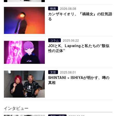
2026.08.08
映画
カンザキイオリ、『禍禍女』の狂気語
る
2025.06.22
コラム
JOIとK、Lapwingと私たちの“類似
性の正体”
2025.08.01
文芸
SHINTANI × ISHIYAが明かす、噂の
真相
インタビュー