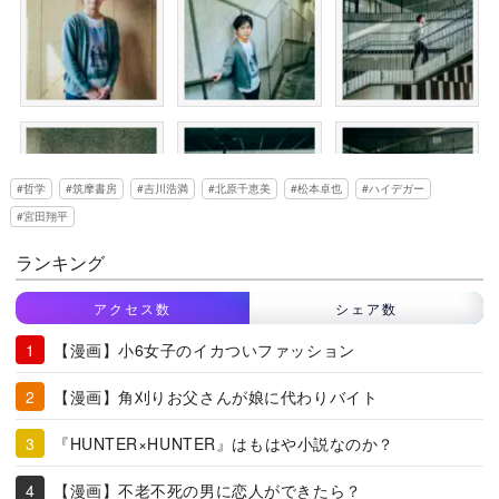
哲学
筑摩書房
吉川浩満
北原千恵美
松本卓也
ハイデガー
宮田翔平
ランキング
アクセス数
シェア数
【漫画】小6女子のイカついファッション
【漫画】角刈りお父さんが娘に代わりバイト
『HUNTER×HUNTER』はもはや小説なのか？
【漫画】不老不死の男に恋人ができたら？