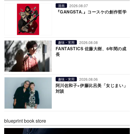
2026.08.07
漫画
『GANGSTA.』コースケの創作哲学
2026.08.08
趣味・実用
FANTASTICS 佐藤大樹、6年間の成
長
2026.08.06
趣味・実用
阿川佐和子×伊藤比呂美「女じまい」
対談
blueprint book store