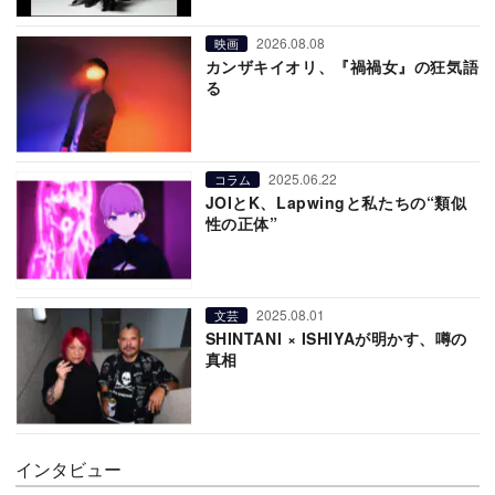
2026.08.08
映画
カンザキイオリ、『禍禍女』の狂気語
る
2025.06.22
コラム
JOIとK、Lapwingと私たちの“類似
性の正体”
2025.08.01
文芸
SHINTANI × ISHIYAが明かす、噂の
真相
インタビュー