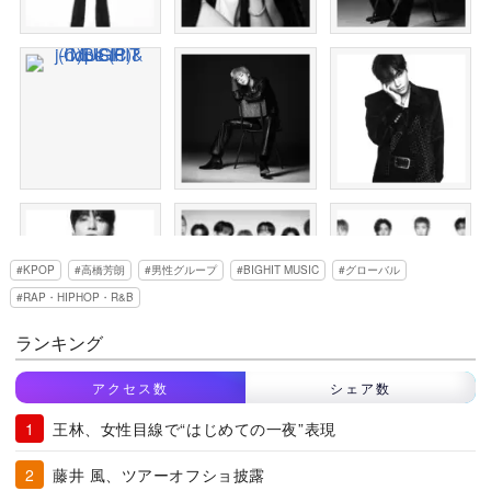
KPOP
高橋芳朗
男性グループ
BIGHIT MUSIC
グローバル
RAP・HIPHOP・R&B
ランキング
アクセス数
シェア数
王林、女性目線で“はじめての一夜”表現
藤井 風、ツアーオフショ披露