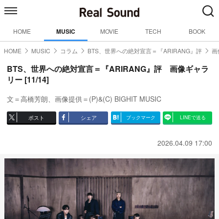
HOME
MUSIC
MOVIE
TECH
BOOK
HOME
MUSIC
コラム
BTS、世界への絶対宣言＝『ARIRANG』評
画
BTS、世界への絶対宣言＝『ARIRANG』評 画像ギャラ
リー [11/14]
文＝高橋芳朗、画像提供＝(P)&(C) BIGHIT MUSIC
ポスト
シェア
ブックマーク
LINEで送る
2026.04.09 17:00