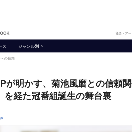
BOOK
音楽・アー
ース
ジャンル別
磨への信頼
弥Pが明かす、菊池風磨との信頼
』を経た冠番組誕生の舞台裏
弥