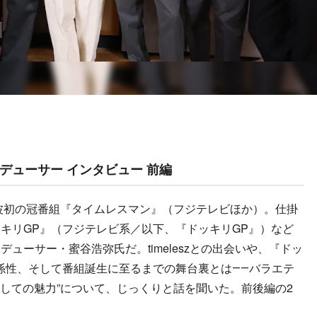
デューサー インタビュー 前編
地上波初の冠番組『タイムレスマン』（フジテレビほか）。仕掛
キリGP』（フジテレビ系／以下、『ドッキリGP』）など
ューサー・蜜谷浩弥氏だ。timeleszとの出会いや、『ドッ
係性、そして番組誕生に至るまでの舞台裏とは――バラエテ
としての魅力”について、じっくりと話を聞いた。前後編の2
）