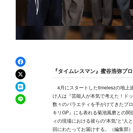
Facebookでシェア
『タイムレスマン』蜜谷浩弥プロ
xでポスト
はてなブックマーク
4月にスタートしたtimeleszの
け人は『芸能人が本気で考えた！ドッ
LINEで送る
数々のバラエティを手がけてきたプロデ
キリGP』にも表れる菊池風磨との関
ィの現場における彼らの“本気”と“人
回にわたってお届けする。（編集部