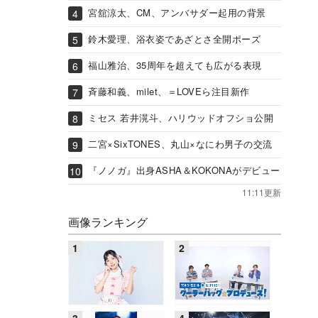
宮舘涼太、CM、アンバサダー起用の背景
鈴木愛理、浴衣姿であざとさ全開ポーズ
福山雅治、35周年を超えても広がる表現
斉藤和義、milet、＝LOVEら注目新作
ミセス 若井滉斗、ハリウッドオフショ公開
二宮×SixTONES、丸山×なにわ男子の交流
『ノノガ』出身ASHA＆KOKONAがデビュー
11:11更新
画像ランキング