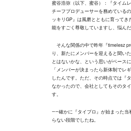
蜜谷浩弥（以下、蜜谷）：『タイムレ
チーフプロデューサーを務めている
ッキリGP』は風磨とともに育ってき
能をすごく尊敬していますし、悩ん
そんな関係の中で昨年『timelesz pro
り、新たにメンバーを迎えると聞い
とはないかな、という思いがベース
「メンバーが決まったら新体制でレ
したんです。ただ、その時点では『
なかったので、会社としてもそのタ
す。
――確かに『タイプロ』が始まった当
らない段階でしたね。