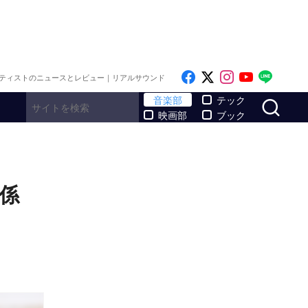
Like on Facebook
Follow on x
Follow on I
Follow o
Follo
ティストのニュースとレビュー｜リアルサウンド
サ
音楽部
テック
映画部
ブック
関係