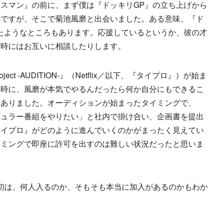
スマン』の前に、まず僕は『ドッキリGP』の立ち上げから
のですが、そこで菊池風磨と出会いました。ある意味、『ド
たようなところもあります。応援しているというか、彼の才
だ時にはお互いに相談したりします。
ject -AUDITION-』（Netflix／以下、『タイプロ』）が始ま
た時に、風磨が本気でやるんだったら何か自分にもできるこ
にありました。オーディションが始まったタイミングで、
ギュラー番組をやりたい」と社内で掛け合い、企画書を提出
タイプロ』がどのように進んでいくのかがまったく見えてい
イミングで即座に許可を出すのは難しい状況だったと思いま
初は、何人入るのか、そもそも本当に加入があるのかもわか