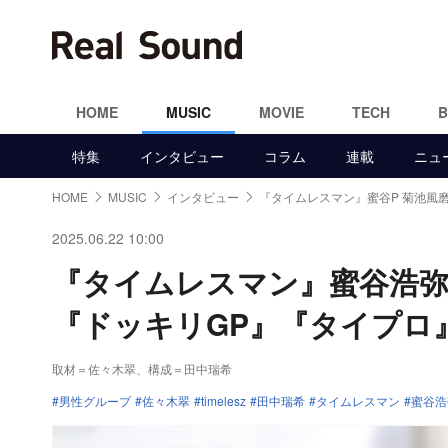
HOME
MUSIC
MOVIE
TECH
特集
インタビュー
コラム
連載
ニュ
HOME
MUSIC
インタビュー
『タイムレスマン』蜜谷P 菊池風
2025.06.22 10:00
『タイムレスマン』蜜谷浩
『ドッキリGP』『タイプロ
取材＝佐々木翠
、
構成＝田中瑞希
男性グループ
佐々木翠
timelesz
田中瑞希
タイムレスマン
蜜谷浩