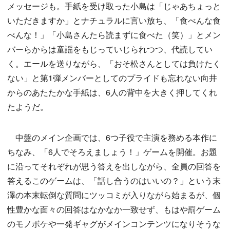
メッセージも。手紙を受け取った小島は「じゃあちょっと
いただきますか」とナチュラルに言い放ち、「食べんな食
べんな！」「小島さんたら読まずに食べた（笑）」とメン
バーらからは童謡をもじっていじられつつ、代読してい
く。エールを送りながら、「おそ松さんとしては負けたく
ない」と第1弾メンバーとしてのプライドも忘れない向井
からのあたたかな手紙は、6人の背中を大きく押してくれ
たようだ。
中盤のメイン企画では、6つ子役で主演を務める本作に
ちなみ、「6人でそろえましょう！」ゲームを開催。お題
に沿ってそれぞれが思う答えを出しながら、全員の回答を
答えるこのゲームは、「話し合うのはいいの？」という末
澤の本末転倒な質問にツッコミが入りながら始まるが、個
性豊かな面々の回答はなかなか一致せず、もはや罰ゲーム
のモノボケや一発ギャグがメインコンテンツになりそうな