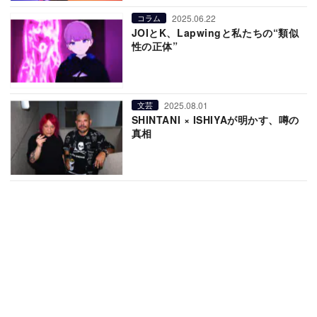
2025.06.22
コラム
JOIとK、Lapwingと私たちの“類似
性の正体”
2025.08.01
文芸
SHINTANI × ISHIYAが明かす、噂の
真相