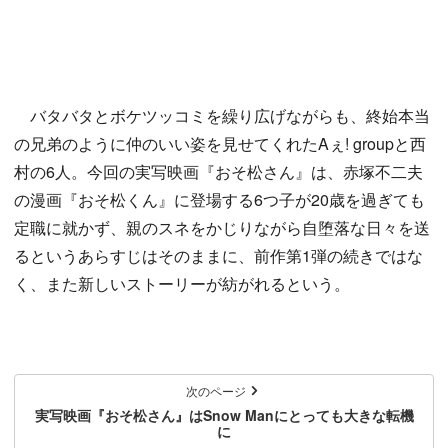
バタバタとボケツッコミを繰り広げながらも、終始本当
の兄弟のように仲のいい姿を見せてくれたAぇ! groupと西
村の6人。今回の実写映画『おそ松さん』は、赤塚不二夫
の漫画『おそ松くん』に登場する6つ子が20歳を過ぎても
定職に就かず、親のスネをかじりながら自堕落な日々を送
るというあらすじはそのままに、前作第1弾の続きではな
く、また新しいストーリーが紡がれるという。
次のページ
実写映画『おそ松さん』はSnow Manにとっても大きな転機
に