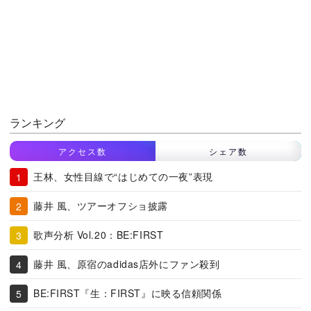
ランキング
アクセス数
シェア数
王林、女性目線で“はじめての一夜”表現
藤井 風、ツアーオフショ披露
歌声分析 Vol.20：BE:FIRST
藤井 風、原宿のadidas店外にファン殺到
BE:FIRST『生：FIRST』に映る信頼関係