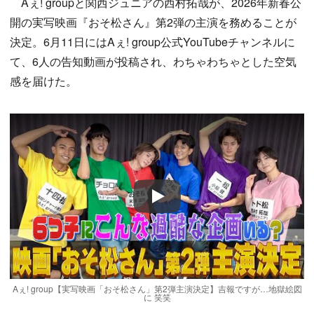
Aぇ! groupと関西ジュニアの西村拓哉が、2026年新春公
開の実写映画『おそ松さん』第2弾の主演を務めることが
決定。6月11日にはAぇ! group公式YouTubeチャンネルに
て、6人の告知動画が投稿され、わちゃわちゃとした空気
感を届けた。
Play
Aぇ! group【実写映画「おそ松さん」第2弾主演決定】吉報ですが…地獄絵図
に 笑笑