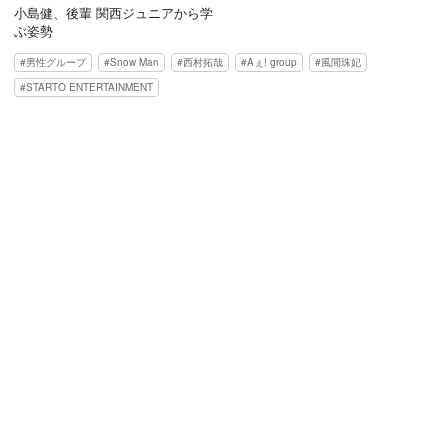
小島健、後輩 関西ジュニアから学
ぶ姿勢
男性グループ
Snow Man
西村拓哉
Aぇ! group
風間珠妃
STARTO ENTERTAINMENT