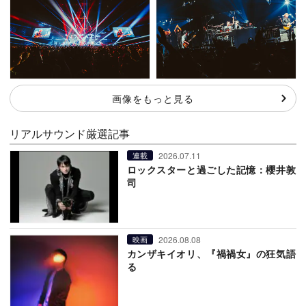
画像をもっと見る
リアルサウンド厳選記事
2026.07.11
連載
ロックスターと過ごした記憶：櫻井敦
司
2026.08.08
映画
カンザキイオリ、『禍禍女』の狂気語
る