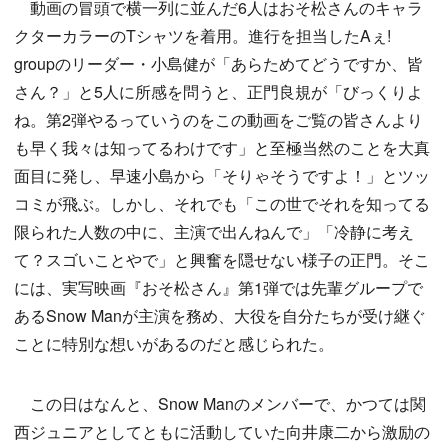
動画の冒頭で横一列に並んだ6人はおそ松さんのキャラ
クターカラーのTシャツを着用。進行を担当したAぇ!
groupのリーダー・小島健が「あらためてどうですか、皆
さん？」と5人に所感を問うと、正門良規が「びっくりよ
ね。第2弾やるっていうのをこの動画をご覧の皆さんより
も早く我々は知ってるわけです」と至極当然のことを大真
面目に発し、早速小島から「そりゃそうですよ！」とツッ
コミが飛ぶ。しかし、それでも「この世でそれを知ってる
限られた人数の中に、主演で出んねんで」「冷静に考え
て？スゴいことやで」と興奮を隠せない様子の正門。そこ
には、実写映画『おそ松さん』第1弾では先輩グループで
あるSnow Manが主演を務め、大役を自分たちが受け継ぐ
ことに特別な想いがあるのだと感じられた。
この日はなんと、Snow Manのメンバーで、かつては関
西ジュニアとしてともに活動していた向井康二から激励の