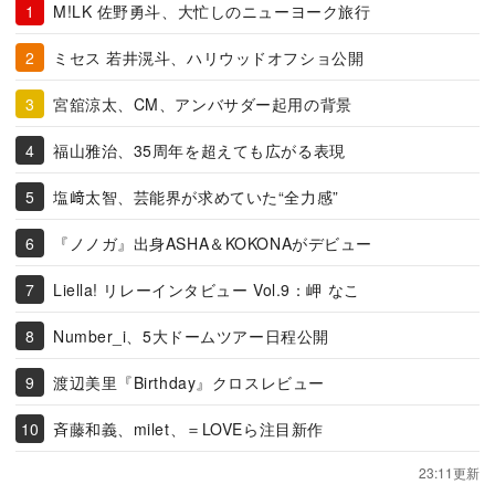
M!LK 佐野勇斗、大忙しのニューヨーク旅行
ミセス 若井滉斗、ハリウッドオフショ公開
宮舘涼太、CM、アンバサダー起用の背景
福山雅治、35周年を超えても広がる表現
塩﨑太智、芸能界が求めていた“全力感”
『ノノガ』出身ASHA＆KOKONAがデビュー
Liella! リレーインタビュー Vol.9：岬 なこ
Number_i、5大ドームツアー日程公開
渡辺美里『Birthday』クロスレビュー
斉藤和義、milet、＝LOVEら注目新作
23:11更新