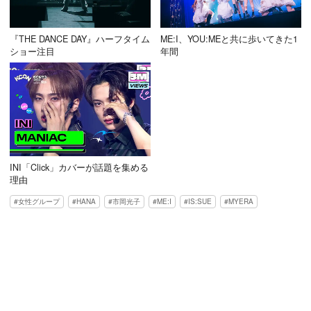
『THE DANCE DAY』ハーフタイム
ME:I、YOU:MEと共に歩いてきた1
ショー注目
年間
INI「Click」カバーが話題を集める
理由
女性グループ
HANA
市岡光子
ME:I
IS:SUE
MYERA