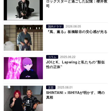
ロックスターと過ごした記憶：櫻井敦
司
2026.08.05
国内ドラマ
『風、薫る』板橋駿谷の安心感が光る
2025.06.22
コラム
JOIとK、Lapwingと私たちの“類似
性の正体”
2025.08.01
文芸
SHINTANI × ISHIYAが明かす、噂の
真相