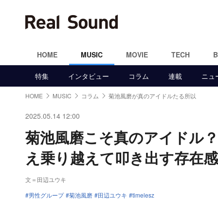
HOME
MUSIC
MOVIE
TECH
特集
インタビュー
コラム
連載
ニュ
HOME
MUSIC
コラム
菊池風磨が真のアイドルたる所以
2025.05.14 12:00
菊池風磨こそ真のアイドル？
え乗り越えて叩き出す存在感
文＝田辺ユウキ
男性グループ
菊池風磨
田辺ユウキ
timelesz