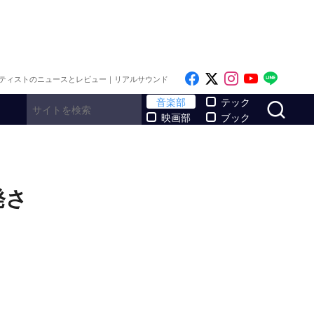
Like on Facebook
Follow on x
Follow on I
Follow o
Follo
ティストのニュースとレビュー｜リアルサウンド
サ
音楽部
テック
映画部
ブック
発さ