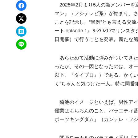
Facebookでシェア
2025年2月より5人の新メンバーを迎
マン』（フジテレビ系）が始まり、さ
xでポスト
ことを記念し、“異例”とも言える交流イベ
はてなブックマーク
ート episode 1』をZOZOマリ
日開催）で行うことを発表。新たな
LINEで送る
あらためて活動に弾みがついてきたti
ったが、その一因となったのは、オーディション番組
以下、『タイプロ』）である。かくいう
く”ちゃんと気づけた一人。特に同番
菊池のイメージといえば、男性アイ
優業はもちろんのこと、バラエティ
ポーツキングダム』（カンテレ・フジ
関西ローカルのバラエティ番組『モ