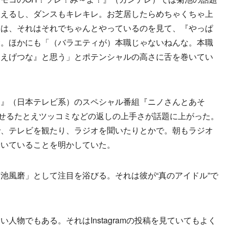
歌えるし、ダンスもキレキレ。お芝居したらめちゃくちゃ上
きは、それはそれでちゃんとやっているのを見て、『やっぱ
賛。ほかにも「（バラエティが）本職じゃないねんな。本職
『えげつな』と思う」とポテンシャルの高さに舌を巻いてい
』（日本テレビ系）のスペシャル番組『ニノさんとあそ
見せるたとえツッコミなどの返しの上手さが話題に上がった。
で、テレビを観たり、ラジオを聞いたりとかで。朝もラジオ
磨いていることを明かしていた。
風磨」として注目を浴びる。それは彼が“真のアイドル”で
物でもある。それはInstagramの投稿を見ていてもよく