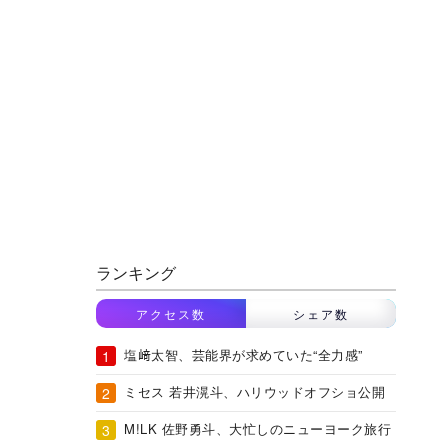
ランキング
アクセス数
シェア数
塩﨑太智、芸能界が求めていた“全力感”
ミセス 若井滉斗、ハリウッドオフショ公開
M!LK 佐野勇斗、大忙しのニューヨーク旅行