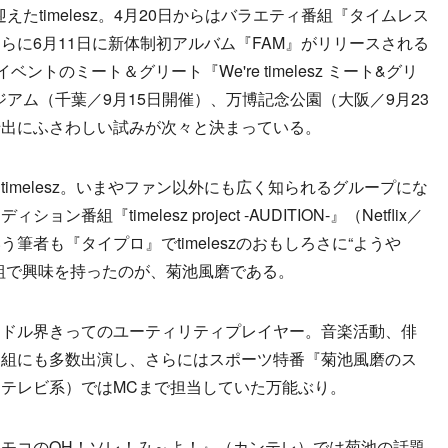
えたtimelesz。4月20日からはバラエティ番組『タイムレス
らに6月11日に新体制初アルバム『FAM』がリリースされる
ントのミート＆グリート『We're timelesz ミート&グリ
ンスタジアム（千葉／9月15日開催）、万博記念公園（大阪／9月23
船出にふさわしい試みが次々と決まっている。
melesz。いまやファン以外にも広く知られるグループにな
『timelesz project -AUDITION-』（Netflix／
筆者も『タイプロ』でtimeleszのおもしろさに“ようや
組で興味を持ったのが、菊池風磨である。
ドル界きってのユーティリティプレイヤー。音楽活動、俳
番組にも多数出演し、さらにはスポーツ特番『菊池風磨のス
テレビ系）ではMCまで担当していた万能ぶり。
モコのOH！ソレ！み～よ！』（カンテレ）では菊池の話題