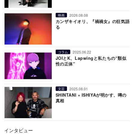
2026.08.08
映画
カンザキイオリ、『禍禍女』の狂気語
る
2025.06.22
コラム
JOIとK、Lapwingと私たちの“類似
性の正体”
2025.08.01
文芸
SHINTANI × ISHIYAが明かす、噂の
真相
インタビュー