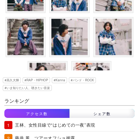
高久大輝
RAP・HIPHOP
Kanna
バンド・ROCK
いま知りたい人、聴きたい音楽
ランキング
アクセス数
シェア数
王林、女性目線で“はじめての一夜”表現
藤井 風、ツアーオフショ披露