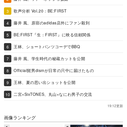
歌声分析 Vol.20：BE:FIRST
藤井 風、原宿のadidas店外にファン殺到
BE:FIRST『生：FIRST』に映る信頼関係
王林、ショートパンツコーデでBBQ
藤井 風、学生時代の秘蔵カットを公開
Official髭男dismが日常の只中に届けたもの
王林、夏の思い出ショットを公開
二宮×SixTONES、丸山×なにわ男子の交流
19:12更新
画像ランキング