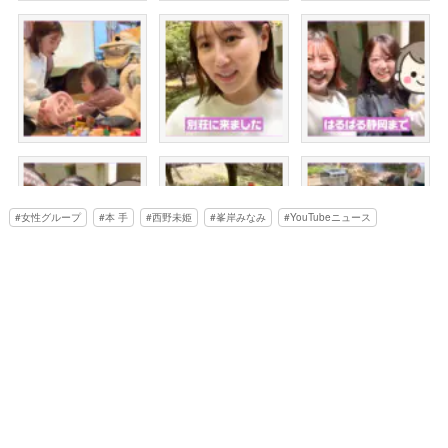
女性グループ
本 手
西野未姫
峯岸みなみ
YouTubeニュース