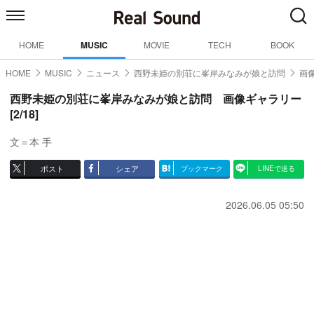
HOME
MUSIC
MOVIE
TECH
BOOK
HOME
MUSIC
ニュース
西野未姫の別荘に峯岸みなみが娘と訪問
画像
西野未姫の別荘に峯岸みなみが娘と訪問 画像ギャラリー
[2/18]
文＝本 手
ポスト
シェア
ブックマーク
LINEで送る
2026.06.05 05:50