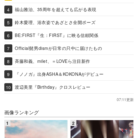
福山雅治、35周年を超えても広がる表現
鈴木愛理、浴衣姿であざとさ全開ポーズ
BE:FIRST『生：FIRST』に映る信頼関係
Official髭男dismが日常の只中に届けたもの
斉藤和義、milet、＝LOVEら注目新作
『ノノガ』出身ASHA＆KOKONAがデビュー
渡辺美里『Birthday』クロスレビュー
07:11更新
画像ランキング