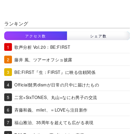
ランキング
アクセス数
シェア数
歌声分析 Vol.20：BE:FIRST
藤井 風、ツアーオフショ披露
BE:FIRST『生：FIRST』に映る信頼関係
Official髭男dismが日常の只中に届けたもの
二宮×SixTONES、丸山×なにわ男子の交流
斉藤和義、milet、＝LOVEら注目新作
福山雅治、35周年を超えても広がる表現