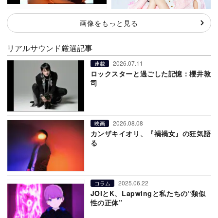
画像をもっと見る
リアルサウンド厳選記事
2026.07.11
連載
ロックスターと過ごした記憶：櫻井敦
司
2026.08.08
映画
カンザキイオリ、『禍禍女』の狂気語
る
2025.06.22
コラム
JOIとK、Lapwingと私たちの“類似
性の正体”