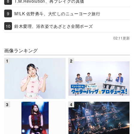
T.M.Revolution、再ブレイクの真価
M!LK 佐野勇斗、大忙しのニューヨーク旅行
鈴木愛理、浴衣姿であざとさ全開ポーズ
02:11更新
画像ランキング