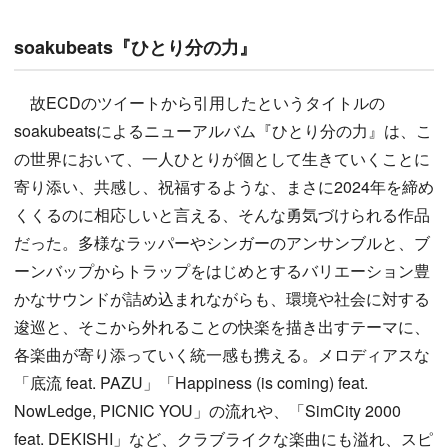
soakubeats『ひとり分の力』
故ECDのツイートから引用したというタイトルの
soakubeatsによるニューアルバム『ひとり分の力』は、こ
の世界において、一人ひとりが個として生きていくことに
寄り添い、共感し、祝福するような、まさに2024年を締め
くくるのに相応しいと言える、そんな勇気づけられる作品
だった。多様なラッパーやシンガーのアンサンブルと、ブ
ーンバップからトラップをはじめとするバリエーション豊
かなサウンドが詰め込まれながらも、環境や社会に対する
逡巡と、そこから外れることの快楽を描き出すテーマに、
各楽曲が寄り添っていく統一感も携える。メロディアスな
「底流 feat. PAZU」「Happiness (is coming) feat.
NowLedge, PICNIC YOU」の流れや、「SimCity 2000
feat. DEKISHI」など、クラブライクな楽曲にも溢れ、スピ