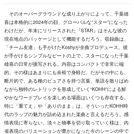
そのオーバーグラウンドな成り上がりによって、千葉雄
喜は本格的に2024年の顔、グローバルな“スター”になった
わけだが、年末にリリースされた『STAR』はそんな彼の
現在地点のパッケージとして機能するだろう。収録曲は、
「チーム友達」も手がけたKoshyが全曲プロデュース。彼
が手がけるシンプルなビートの上で、スターになった千葉
雄喜の日常が接写される。内容はコンパクトで非常に端
的。その様はあまりにも余裕で身軽だ。だがその中にも、
断片的で、ある種のピュアさを持つ言葉、単語を散りばめ
ながら独特のレトリックを形成していく“KOHH”による鮮
やかなワードプレイを楽しめる場面はいくつも存在する。
特に「重てえ」や「ありのまま」は、そういったKOHH時
代のラップの魅力が詰め込まれた楽曲と言えるだろう。感
情表現に寄らない、淡々と物事を切り取っていく様は、内
省表現のバリエーションが豊かになった今のシーンの中で