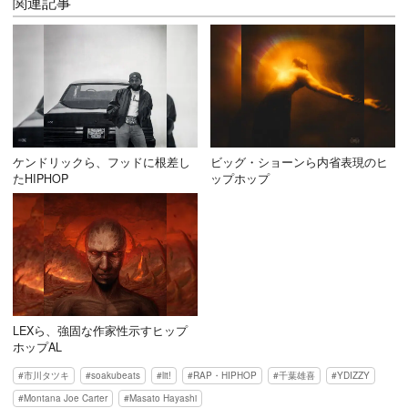
関連記事
ケンドリックら、フッドに根差し
ビッグ・ショーンら内省表現のヒ
たHIPHOP
ップホップ
LEXら、強固な作家性示すヒップ
ホップAL
市川タツキ
soakubeats
lit!
RAP・HIPHOP
千葉雄喜
YDIZZY
Montana Joe Carter
Masato Hayashi