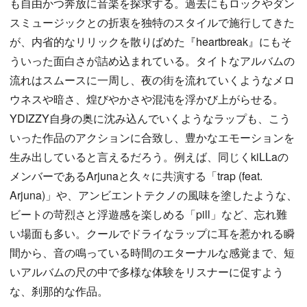
も自由かつ奔放に音楽を探求する。過去にもロックやダン
スミュージックとの折衷を独特のスタイルで施行してきた
が、内省的なリリックを散りばめた『heartbreak』にもそ
ういった面白さが詰め込まれている。タイトなアルバムの
流れはスムースに一周し、夜の街を流れていくようなメロ
ウネスや暗さ、煌びやかさや混沌を浮かび上がらせる。
YDIZZY自身の奥に沈み込んでいくようなラップも、こう
いった作品のアクションに合致し、豊かなエモーションを
生み出していると言えるだろう。例えば、同じくkiLLaの
メンバーであるArjunaと久々に共演する「trap (feat.
Arjuna)」や、アンビエントテクノの風味を塗したような、
ビートの苛烈さと浮遊感を楽しめる「pill」など、忘れ難
い場面も多い。クールでドライなラップに耳を惹かれる瞬
間から、音の鳴っている時間のエターナルな感覚まで、短
いアルバムの尺の中で多様な体験をリスナーに促すよう
な、刹那的な作品。