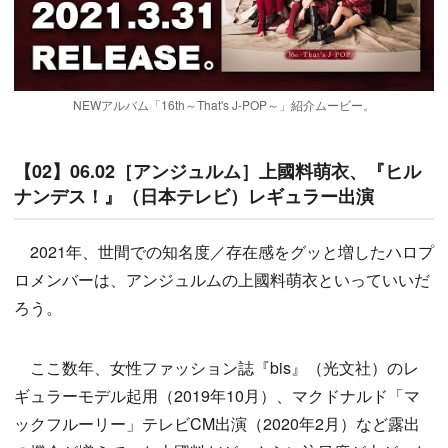
NEWアルバム「16th～That's J-POP～」紹介ムービー。
【02】06.02［アンジュルム］上國料萌衣、『ヒル
ナンデス！』（日本テレビ）レギュラー出演
2021年、世間での知名度／存在感をグッと増したハロプ
ロメンバーは、アンジュルムの上國料萌衣といっていいだ
ろう。
ここ数年、女性ファッション誌『bis』（光文社）のレ
ギュラーモデル起用（2019年10月）、マクドナルド「マ
ックフルーリー」テレビCM出演（2020年2月）など露出