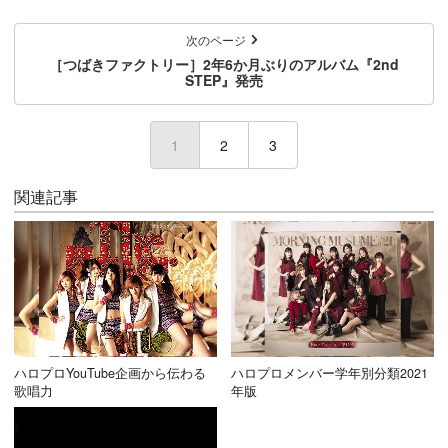
次のページ
［つばきファクトリー］2年6か月ぶりのアルバム『2nd
STEP』発売
1
(current)
2
3
関連記事
ハロプロYouTube企画から伝わる
ハロプロメンバー学年別分類2021
歌唱力
年版