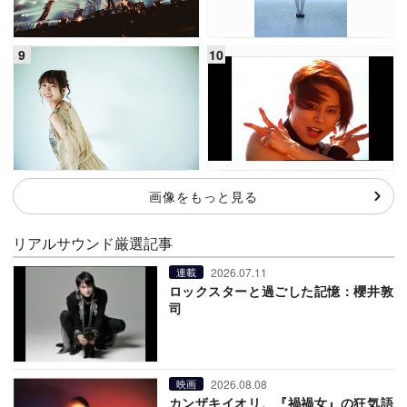
画像をもっと見る
リアルサウンド厳選記事
2026.07.11
連載
ロックスターと過ごした記憶：櫻井敦
司
2026.08.08
映画
カンザキイオリ、『禍禍女』の狂気語