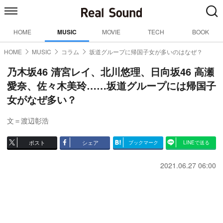
HOME
MUSIC
MOVIE
TECH
BOOK
HOME
MUSIC
コラム
坂道グループに帰国子女が多いのはなぜ？
乃木坂46 清宮レイ、北川悠理、日向坂46 高瀬
愛奈、佐々木美玲……坂道グループには帰国子
女がなぜ多い？
文＝渡辺彰浩
ポスト
シェア
ブックマーク
LINEで送る
2021.06.27 06:00