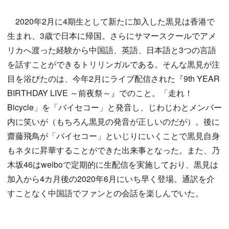
2020年2月に4期生として新たに加入した黒見は香港で
生まれ、3歳で日本に帰国。さらにサマースクールでアメ
リカへ渡った経験から中国語、英語、日本語と3つの言語
を話すことができるトリリンガルである。そんな黒見が注
目を浴びたのは、今年2月にライブ配信された『9th YEAR
BIRTHDAY LIVE ～前夜祭～』でのこと。「走れ！
Bicycle」を「バイセコー」と発音し、じわじわとメンバー
内に笑いが（もちろん黒見の発音が正しいのだが）。後に
齋藤飛鳥が「バイセコー」といじりにいくことで黒見自身
もネタに昇華することができた出来事となった。また、乃
木坂46はweiboで定期的に生配信を実施しており、黒見は
加入から4カ月後の2020年6月にいち早く登場。通訳を介
すことなく中国語でファンとの会話を楽しんでいた。