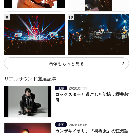
画像をもっと見る
リアルサウンド厳選記事
2026.07.11
連載
ロックスターと過ごした記憶：櫻井敦
司
2026.08.08
映画
カンザキイオリ、『禍禍女』の狂気語