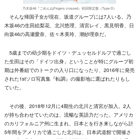
乃木坂46『ごめんねFingers crossed』初回限定盤（Type-D）
そんな帰国子女が現在、坂道グループには7人いる。乃
木坂46の生田絵梨花、北川悠理、清宮レイ、黒見明香、日
向坂46の高瀬愛奈、佐々木美玲、潮紗理奈だ。
5歳までの幼少期をドイツ・デュッセルドルフで過ごし
た生田はその「ドイツ出身」ということが特にグループ初
期は外番組でのトークの入り口になったり、2016年に発売
された1stソロ写真集『転調』の撮影地に選ばれたりもし
ていた。
その後、2018年12月に4期生の北川と清宮が加入。2人
が持ち合わせていたのは、流暢な英語力だった。アメリカ
のカリフォルニア州に生まれ、日本とを行き来しながら計
5年間をアメリカで過ごした北川は、日本武道館で開催さ