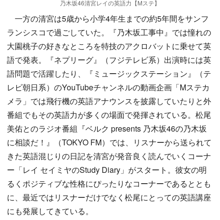
乃木坂46清宮レイの英語力【Mステ】
一方の清宮は5歳から小学4年生までの約5年間をサンフ
ランシスコで過ごしていた。『乃木坂工事中』では憧れの
大園桃子の好きなところを特技のアクロバットに乗せて英
語で発表。『ネプリーグ』（フジテレビ系）出演時には英
語問題で活躍したり、『ミュージックステーション』（テ
レビ朝日系）のYouTubeチャンネルの動画企画「Mステカ
メラ」では飛行機の英語アナウンスを披露していたりと外
番組でもその英語力が多くの場面で発揮されている。松尾
美佑とのラジオ番組『ベルク presents 乃木坂46の乃木坂
に相談だ！』（TOKYO FM）では、リスナーから送られて
きた英語混じりの日記を清宮が発音良く読んでいくコーナ
ー「レイ セイミヤのStudy Diary」がスタート。彼女の明
るくポジティブな性格にぴったりなコーナーであるととも
に、最近ではリスナーだけでなく松尾にとっての英語講座
にも発展してきている。