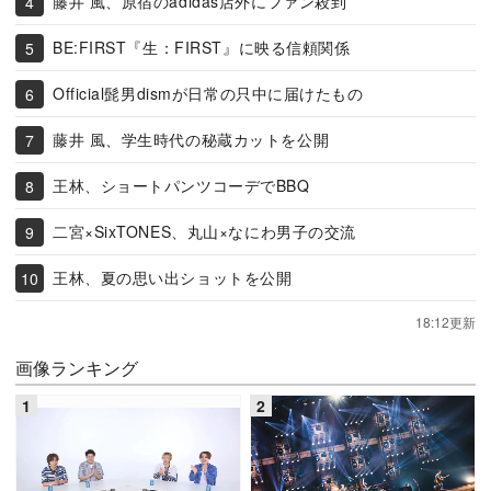
藤井 風、原宿のadidas店外にファン殺到
BE:FIRST『生：FIRST』に映る信頼関係
Official髭男dismが日常の只中に届けたもの
藤井 風、学生時代の秘蔵カットを公開
王林、ショートパンツコーデでBBQ
二宮×SixTONES、丸山×なにわ男子の交流
王林、夏の思い出ショットを公開
18:12更新
画像ランキング