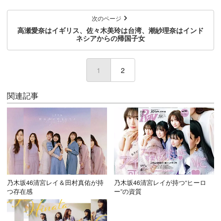
次のページ
高瀬愛奈はイギリス、佐々木美玲は台湾、潮紗理奈はインド
ネシアからの帰国子女
1
(current)
2
関連記事
乃木坂46清宮レイ＆田村真佑が持
乃木坂46清宮レイが持つ“ヒーロ
つ存在感
ー”の資質