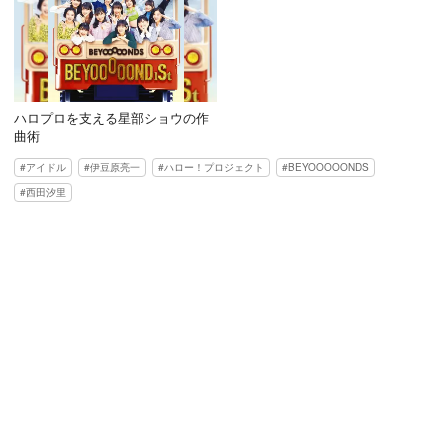
ハロプロを支える星部ショウの作
曲術
アイドル
伊豆原亮一
ハロー！プロジェクト
BEYOOOOONDS
西田汐里