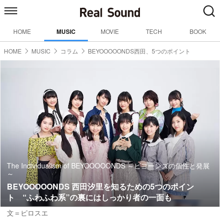
HOME
MUSIC
MOVIE
TECH
BOOK
HOME
MUSIC
コラム
BEYOOOOONDS西田、5つのポイント
The Individualism of BEYOOOOONDS ～ビヨーンズの個性と発展
～
BEYOOOOONDS 西田汐里を知るための5つのポイン
ト “ふわふわ系”の裏にはしっかり者の一面も
文＝ピロスエ