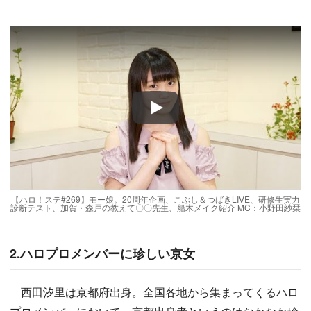
Play
【ハロ！ステ#269】モー娘。20周年企画、こぶし＆つばきLIVE、研修生実力
診断テスト、加賀・森戸の教えて〇〇先生、船木メイク紹介 MC：小野田紗栞
2.ハロプロメンバーに珍しい京女
西田汐里は京都府出身。全国各地から集まってくるハロ