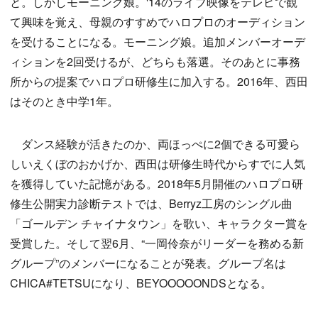
と。しかしモーニング娘。'14のライブ映像をテレビで観
て興味を覚え、母親のすすめでハロプロのオーディション
を受けることになる。モーニング娘。追加メンバーオーデ
ィションを2回受けるが、どちらも落選。そのあとに事務
所からの提案でハロプロ研修生に加入する。2016年、西田
はそのとき中学1年。
ダンス経験が活きたのか、両ほっぺに2個できる可愛ら
しいえくぼのおかげか、西田は研修生時代からすでに人気
を獲得していた記憶がある。2018年5月開催のハロプロ研
修生公開実力診断テストでは、Berryz工房のシングル曲
「ゴールデン チャイナタウン」を歌い、キャラクター賞を
受賞した。そして翌6月、“一岡伶奈がリーダーを務める新
グループ”のメンバーになることが発表。グループ名は
CHICA#TETSUになり、BEYOOOOONDSとなる。