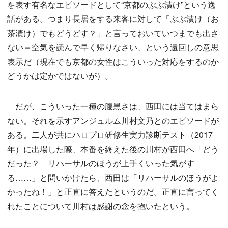
を表す有名なエピソードとして“京都のぶぶ漬け”という逸
話がある。つまり長居をする来客に対して「ぶぶ漬け（お
茶漬け）でもどうどす？」と言っておいていつまでも出さ
ない＝空気を読んで早く帰りなさい、という遠回しの意思
表示だ（現在でも京都の女性はこういった対応をするのか
どうかは定かではないが）。
だが、こういった一種の腹黒さは、西田には当てはまら
ない。それを示すアンジュルム川村文乃とのエピソードが
ある。二人が共にハロプロ研修生実力診断テスト（2017
年）に出場した際、本番を終えた後の川村が西田へ「どう
だった？ リハーサルのほうが上手くいった気がす
る……」と問いかけたら、西田は「リハーサルのほうがよ
かったね！」と正直に答えたというのだ。正直に言ってく
れたことについて川村は感謝の念を抱いたという。