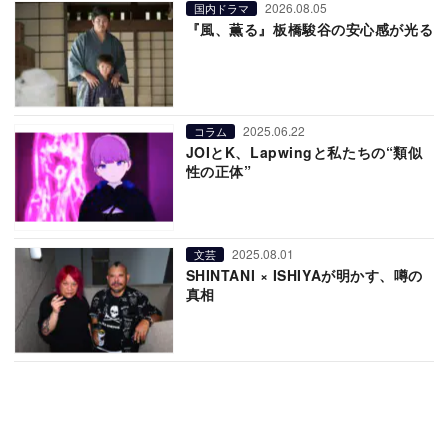
2026.08.05
国内ドラマ
『風、薫る』板橋駿谷の安心感が光る
2025.06.22
コラム
JOIとK、Lapwingと私たちの“類似
性の正体”
2025.08.01
文芸
SHINTANI × ISHIYAが明かす、噂の
真相