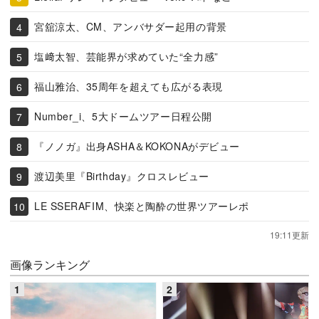
宮舘涼太、CM、アンバサダー起用の背景
塩﨑太智、芸能界が求めていた“全力感”
福山雅治、35周年を超えても広がる表現
Number_i、5大ドームツアー日程公開
『ノノガ』出身ASHA＆KOKONAがデビュー
渡辺美里『Birthday』クロスレビュー
LE SSERAFIM、快楽と陶酔の世界ツアーレポ
19:11更新
画像ランキング