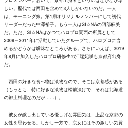
プロメンバーにおいて、京都出身者というのはなかなか珍
しい。歴代では西田を含めて3人しかいないのだ。一人
は、モーニング娘。第1期オリジナルメンバーにして初代
リーダーだった中澤裕子。もう一人はSI☆NAの阿部麻美
だ。ただ、SI☆NAはかつてハロプロ関西の所属として
2008～2011年に活動していたグループで、ハロプロに含
めるかどうかは曖昧なところがある。さらにいえば、2019
年8月に加入したハロプロ研修生の江端妃咲も京都府出身
だ。
西田の好きな食べ物は漬物なので、そこは京都感がある
（もっとも、特に好きな漬物は松前漬けで、それは北海道
の郷土料理なのだが……）。
彼女が醸し出している優しげな雰囲気は、上品な京都の
女性を思わせる。しかし一方で、京女にはその激しい気質